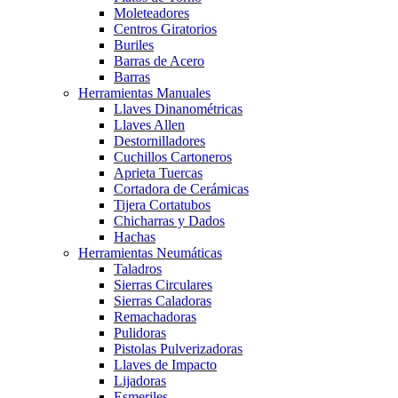
Moleteadores
Centros Giratorios
Buriles
Barras de Acero
Barras
Herramientas Manuales
Llaves Dinanométricas
Llaves Allen
Destornilladores
Cuchillos Cartoneros
Aprieta Tuercas
Cortadora de Cerámicas
Tijera Cortatubos
Chicharras y Dados
Hachas
Herramientas Neumáticas
Taladros
Sierras Circulares
Sierras Caladoras
Remachadoras
Pulidoras
Pistolas Pulverizadoras
Llaves de Impacto
Lijadoras
Esmeriles