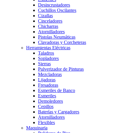
Desincrustadores
Cuchillos Oscilantes
Cizallas
Cinceladores
Chicharras
Atornilladores
Pistolas Neumáticas
Clavadoras y Corcheteras
Herramientas Eléctricas
Taladros
Sopladores
Sierras
Pulverizador de Pinturas
Mezcladoras
Lijadoras
Fresadoras
Esmeriles de Banco
Esmeriles
Demoledores
Cepillos
Baterías y Cargadores
Atornilladores
Flexibles
Maquinaria