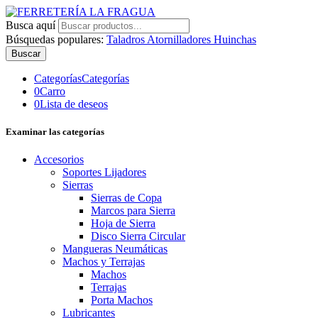
Busca aquí
Búsquedas populares:
Taladros
Atornilladores
Huinchas
Buscar
Categorías
Categorías
0
Carro
0
Lista de deseos
Examinar las categorías
Accesorios
Soportes Lijadores
Sierras
Sierras de Copa
Marcos para Sierra
Hoja de Sierra
Disco Sierra Circular
Mangueras Neumáticas
Machos y Terrajas
Machos
Terrajas
Porta Machos
Lubricantes