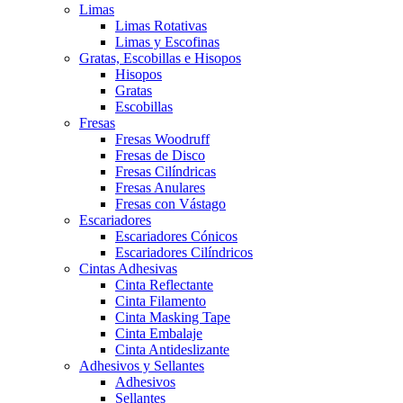
Limas
Limas Rotativas
Limas y Escofinas
Gratas, Escobillas e Hisopos
Hisopos
Gratas
Escobillas
Fresas
Fresas Woodruff
Fresas de Disco
Fresas Cilíndricas
Fresas Anulares
Fresas con Vástago
Escariadores
Escariadores Cónicos
Escariadores Cilíndricos
Cintas Adhesivas
Cinta Reflectante
Cinta Filamento
Cinta Masking Tape
Cinta Embalaje
Cinta Antideslizante
Adhesivos y Sellantes
Adhesivos
Sellantes