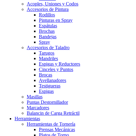
Acoples, Uniones y Codos
Accesorios de Pintura
Rodillos
Pinturas en Spray
Espátulas
Brochas
Bandejas
Spray
Accesorios de Taladro
Tarugos
Mandriles
Espigas y Reductores
Cinceles y Puntos
Brocas
Avellanadores
Testigueras
Espigas
Masillas
Puntas Destornillador
Marcadores
Balancin de Carga Retráctil
Herramientas
Herramientas de Tornería
Prensas Mecánicas
Platos de Torno