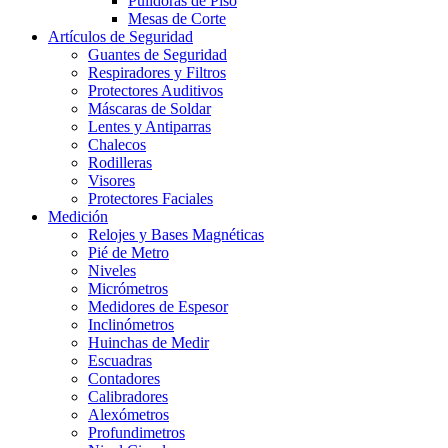
Pulidoras de Piso
Mesas de Corte
Artículos de Seguridad
Guantes de Seguridad
Respiradores y Filtros
Protectores Auditivos
Máscaras de Soldar
Lentes y Antiparras
Chalecos
Rodilleras
Visores
Protectores Faciales
Medición
Relojes y Bases Magnéticas
Pié de Metro
Niveles
Micrómetros
Medidores de Espesor
Inclinómetros
Huinchas de Medir
Escuadras
Contadores
Calibradores
Alexómetros
Profundimetros