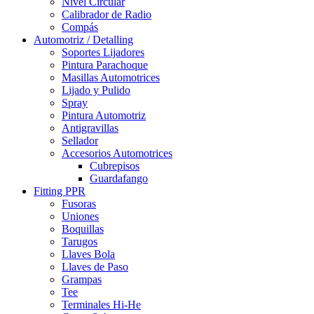
Nivel Circular
Calibrador de Radio
Compás
Automotriz / Detalling
Soportes Lijadores
Pintura Parachoque
Masillas Automotrices
Lijado y Pulido
Spray
Pintura Automotriz
Antigravillas
Sellador
Accesorios Automotrices
Cubrepisos
Guardafango
Fitting PPR
Fusoras
Uniones
Boquillas
Tarugos
Llaves Bola
Llaves de Paso
Grampas
Tee
Terminales Hi-He