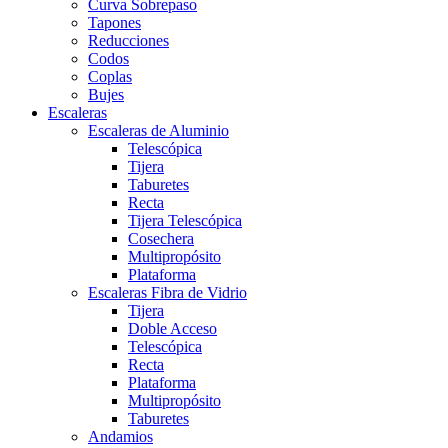
Curva Sobrepaso
Tapones
Reducciones
Codos
Coplas
Bujes
Escaleras
Escaleras de Aluminio
Telescópica
Tijera
Taburetes
Recta
Tijera Telescópica
Cosechera
Multipropósito
Plataforma
Escaleras Fibra de Vidrio
Tijera
Doble Acceso
Telescópica
Recta
Plataforma
Multipropósito
Taburetes
Andamios