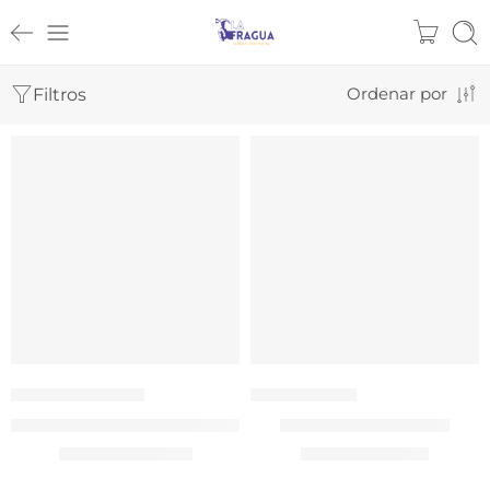
Filtros
Ordenar por
Añadir al carrito
Añadir al carrito
887007ITK
887009
Atornillador Inalámbrico de Impacto + 2 Baterías + Carg
Sierra Sable 50-5mm
$
145.922
$
76.982
Valor NETO
Valor NETO