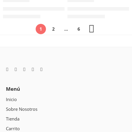
521846
520489
Lima Cuadrada con Mango Ergonómico 8″ (200mm) Pica Media
Lima Fresadora 10″ (250mm) Mul
$
14.171
$
54.390
Valor NETO
Valor NETO
1
2
…
6
Menú
Inicio
Sobre Nosotros
Tienda
Carrito