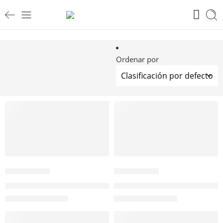
Ordenar por
AÑADIR AL
AÑADIR AL
CARRITO
CARRITO
520403
520402
Kit Afilado Motosierra 3/16″ (4,8mm) LC7073 Marca Vallorbe
Kit Afilado Motosierra 7/32″ (
$
39.676
$
44.878
Valor NETO
Valor NETO
AÑADIR AL
AÑADIR AL