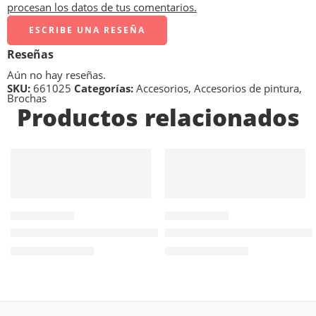
procesan los datos de tus comentarios.
ESCRIBE UNA RESEÑA
Reseñas
Aún no hay reseñas.
SKU:
661025
Categorías:
Accesorios
,
Accesorios de pintura
,
Brochas
Productos relacionados
AÑADIR AL
AÑADIR AL
CARRITO
CARRITO
661012
204804
Brocha Isesa – Ancho 1» – Espesor 1/2»
Espátula Acero Templado 50
$
3.061
$
5.170
Valor NETO
Valor NETO