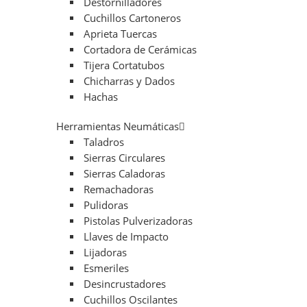
Destornilladores
Cuchillos Cartoneros
Aprieta Tuercas
Cortadora de Cerámicas
Tijera Cortatubos
Chicharras y Dados
Hachas
Herramientas Neumáticas
Taladros
Sierras Circulares
Sierras Caladoras
Remachadoras
Pulidoras
Pistolas Pulverizadoras
Llaves de Impacto
Lijadoras
Esmeriles
Desincrustadores
Cuchillos Oscilantes