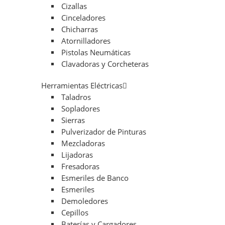
Cizallas
Cinceladores
Chicharras
Atornilladores
Pistolas Neumáticas
Clavadoras y Corcheteras
Herramientas Eléctricas
Taladros
Sopladores
Sierras
Pulverizador de Pinturas
Mezcladoras
Lijadoras
Fresadoras
Esmeriles de Banco
Esmeriles
Demoledores
Cepillos
Baterías y Cargadores