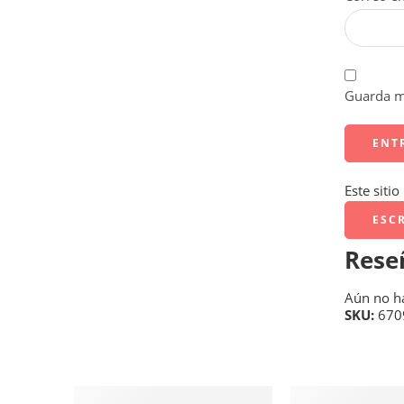
Guarda mi
Este siti
ESC
Rese
Aún no h
SKU:
670