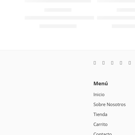
204809
204
Espátula Acero Templado 100x135mm
Espátula Acer
$
6.815
$
6.228
Valor NETO
Val
Menú
Inicio
Sobre Nosotros
Tienda
Carrito
Contacto