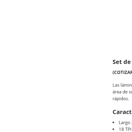
Set de
(COTIZA
Las lámin
área de s
rápidos.
Caract
Largo 
18 TPI