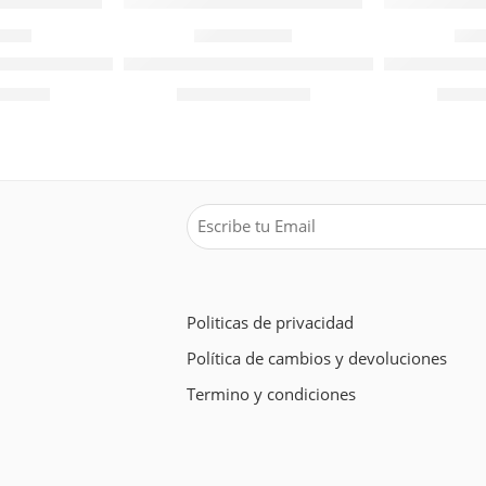
807
204802
o Templado 80x125mm
Espátula Acero Templado 30x105mm
Brocha Ises
$
4.774
$
1.69
or NETO
Valor NETO
Politicas de privacidad
Política de cambios y devoluciones
Termino y condiciones