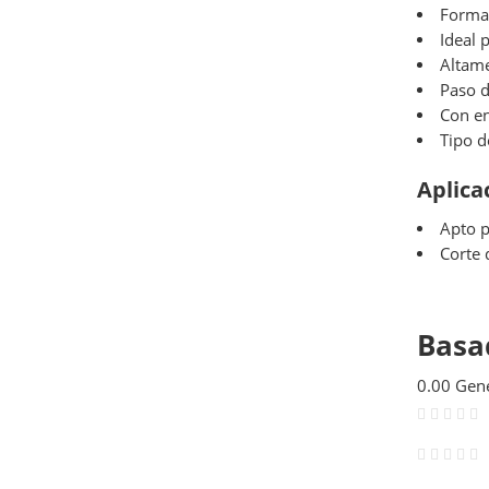
Format
Ideal 
Altame
Paso d
Con en
Tipo d
Aplica
Apto p
Corte 
Basa
0.00
Gene