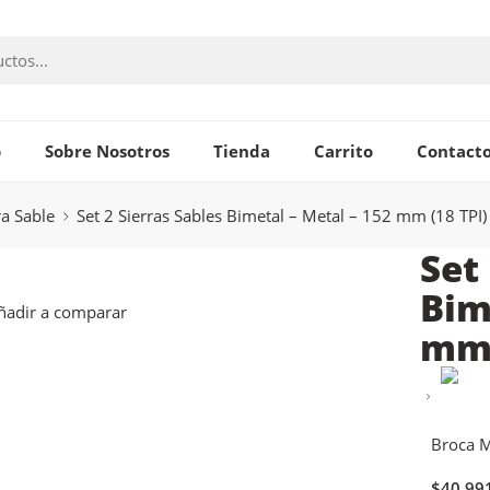
o
Sobre Nosotros
Tienda
Carrito
Contact
ra Sable
Set 2 Sierras Sables Bimetal – Metal – 152 mm (18 TPI)
Set
Bim
ñadir a comparar
mm 
Broca M
$
40.99