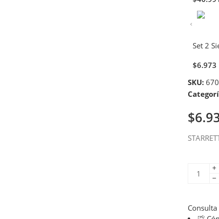
Set 2 S
$
6.973
SKU:
670
Categorí
$
6.9
STARRET
+
−
Consulta
Cóm