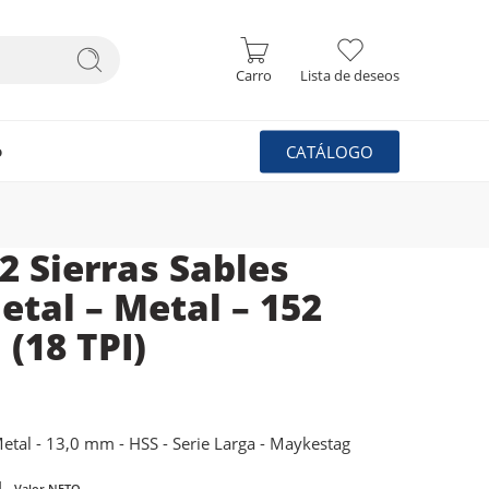
Carro
Lista de deseos
CATÁLOGO
o
 2 Sierras Sables
etal – Metal – 152
(18 TPI)
etal - 13,0 mm - HSS - Serie Larga - Maykestag
1
Valor NETO