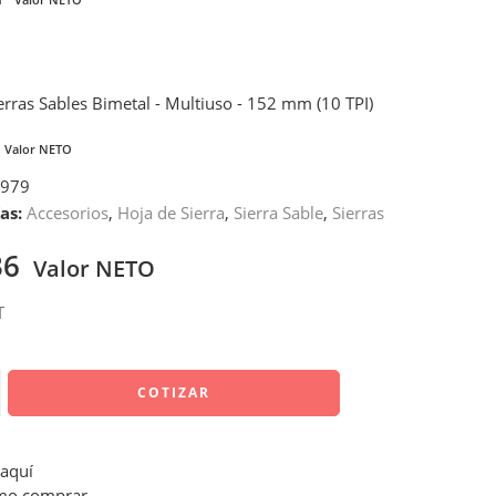
ierras Sables Bimetal - Multiuso - 152 mm (10 TPI)
Valor NETO
979
as:
Accesorios
,
Hoja de Sierra
,
Sierra Sable
,
Sierras
36
Valor NETO
T
COTIZAR
 aquí
o comprar