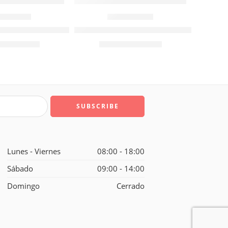
661002
661003
a – Ancho 3/4» – Espesor 1/4»
Brocha Isesa – Ancho 1» – Espesor 1/4
4
$
1.722
Valor NETO
Valor NETO
Lunes - Viernes
08:00 - 18:00
Sábado
09:00 - 14:00
Domingo
Cerrado