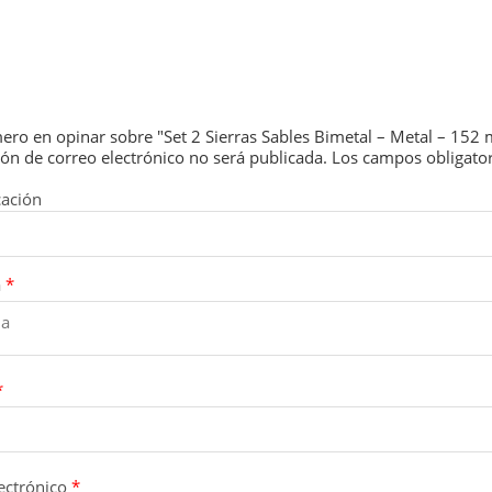
mero en opinar sobre "Set 2 Sierras Sables Bimetal – Metal – 152 
ión de correo electrónico no será publicada.
Los campos obligato
cación
a
*
*
ectrónico
*