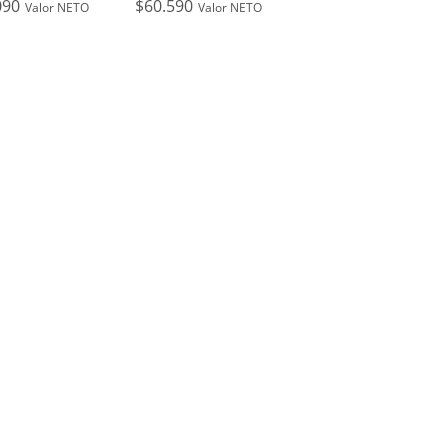
090
$
60.590
Valor NETO
Valor NETO