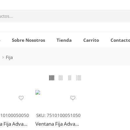
o
Sobre Nosotros
Tienda
Carrito
Contact
Fija
10100050050
SKU:
7510100051050
Ventana Fija Advance Termopanel 120x70cm
Ventana Fija Advance Vidrio Simple 120x70cm