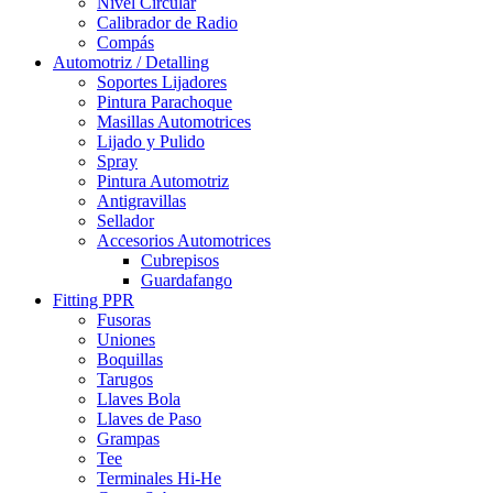
Nivel Circular
Calibrador de Radio
Compás
Automotriz / Detalling
Soportes Lijadores
Pintura Parachoque
Masillas Automotrices
Lijado y Pulido
Spray
Pintura Automotriz
Antigravillas
Sellador
Accesorios Automotrices
Cubrepisos
Guardafango
Fitting PPR
Fusoras
Uniones
Boquillas
Tarugos
Llaves Bola
Llaves de Paso
Grampas
Tee
Terminales Hi-He