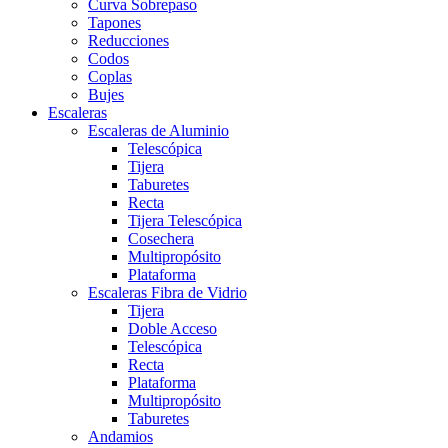
Curva Sobrepaso
Tapones
Reducciones
Codos
Coplas
Bujes
Escaleras
Escaleras de Aluminio
Telescópica
Tijera
Taburetes
Recta
Tijera Telescópica
Cosechera
Multipropósito
Plataforma
Escaleras Fibra de Vidrio
Tijera
Doble Acceso
Telescópica
Recta
Plataforma
Multipropósito
Taburetes
Andamios