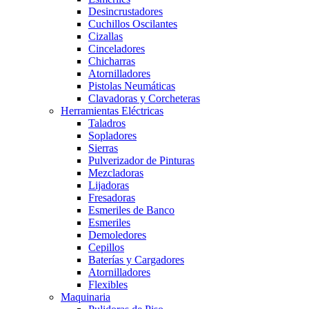
Desincrustadores
Cuchillos Oscilantes
Cizallas
Cinceladores
Chicharras
Atornilladores
Pistolas Neumáticas
Clavadoras y Corcheteras
Herramientas Eléctricas
Taladros
Sopladores
Sierras
Pulverizador de Pinturas
Mezcladoras
Lijadoras
Fresadoras
Esmeriles de Banco
Esmeriles
Demoledores
Cepillos
Baterías y Cargadores
Atornilladores
Flexibles
Maquinaria