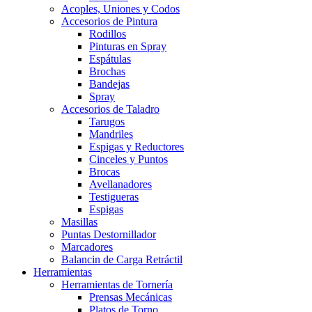
Acoples, Uniones y Codos
Accesorios de Pintura
Rodillos
Pinturas en Spray
Espátulas
Brochas
Bandejas
Spray
Accesorios de Taladro
Tarugos
Mandriles
Espigas y Reductores
Cinceles y Puntos
Brocas
Avellanadores
Testigueras
Espigas
Masillas
Puntas Destornillador
Marcadores
Balancin de Carga Retráctil
Herramientas
Herramientas de Tornería
Prensas Mecánicas
Platos de Torno