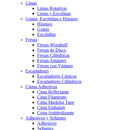
Limas
Limas Rotativas
Limas y Escofinas
Gratas, Escobillas e Hisopos
Hisopos
Gratas
Escobillas
Fresas
Fresas Woodruff
Fresas de Disco
Fresas Cilíndricas
Fresas Anulares
Fresas con Vástago
Escariadores
Escariadores Cónicos
Escariadores Cilíndricos
Cintas Adhesivas
Cinta Reflectante
Cinta Filamento
Cinta Masking Tape
Cinta Embalaje
Cinta Antideslizante
Adhesivos y Sellantes
Adhesivos
Sellantes