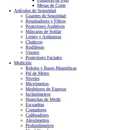
Pulidoras de Piso
Mesas de Corte
Artículos de Seguridad
Guantes de Seguridad
Respiradores y Filtros
Protectores Auditivos
Máscaras de Soldar
Lentes y Antiparras
Chalecos
Rodilleras
Visores
Protectores Faciales
Medición
Relojes y Bases Magnéticas
Pié de Metro
Niveles
Micrómetros
Medidores de Espesor
Inclinómetros
Huinchas de Medir
Escuadras
Contadores
Calibradores
Alexómetros
Profundimetros