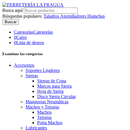
Busca aquí
Búsquedas populares:
Taladros
Atornilladores
Huinchas
Buscar
Categorías
Categorías
0
Carro
0
Lista de deseos
Examinar las categorías
Accesorios
Soportes Lijadores
Sierras
Sierras de Copa
Marcos para Sierra
Hoja de Sierra
Disco Sierra Circular
Mangueras Neumáticas
Machos y Terrajas
Machos
Terrajas
Porta Machos
Lubricantes