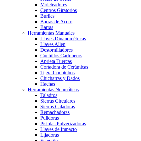
Moleteadores
Centros Giratorios
Buriles
Barras de Acero
Barras
Herramientas Manuales
Llaves Dinanométricas
Llaves Allen
Destornilladores
Cuchillos Cartoneros
Aprieta Tuercas
Cortadora de Cerámicas
Tijera Cortatubos
Chicharras y Dados
Hachas
Herramientas Neumáticas
Taladros
Sierras Circulares
Sierras Caladoras
Remachadoras
Pulidoras
Pistolas Pulverizadoras
Llaves de Impacto
Lijadoras
Esmeriles