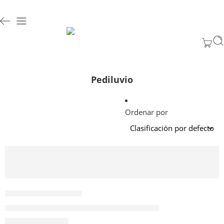
Pediluvio
Ordenar por
AÑADIR AL CARRITO
1714110005950
Pediluvio para protección sanitaria 50x40cm
$
17.490
Valor NETO