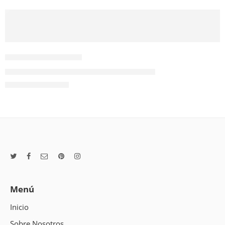
AÑADIR AL CARRITO
1714110009950
Secador para protección sanitaria 50x40cm
$
15.790
Valor NETO
Menú
Inicio
Sobre Nosotros