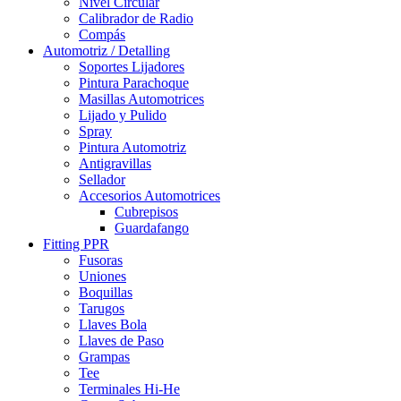
Nivel Circular
Calibrador de Radio
Compás
Automotriz / Detalling
Soportes Lijadores
Pintura Parachoque
Masillas Automotrices
Lijado y Pulido
Spray
Pintura Automotriz
Antigravillas
Sellador
Accesorios Automotrices
Cubrepisos
Guardafango
Fitting PPR
Fusoras
Uniones
Boquillas
Tarugos
Llaves Bola
Llaves de Paso
Grampas
Tee
Terminales Hi-He