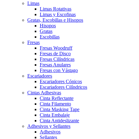
Limas
Limas Rotativas
Limas y Escofinas
Gratas, Escobillas e Hisopos
Hisopos
Gratas
Escobillas
Fresas
Fresas Woodruff
Fresas de Disco
Fresas Cilíndricas
Fresas Anulares
Fresas con Vástago
Escariadores
Escariadores Cónicos
Escariadores Cilíndricos
Cintas Adhesivas
Cinta Reflectante
Cinta Filamento
Cinta Masking Tape
Cinta Embalaje
Cinta Antideslizante
Adhesivos y Sellantes
Adhesivos
Sellantes