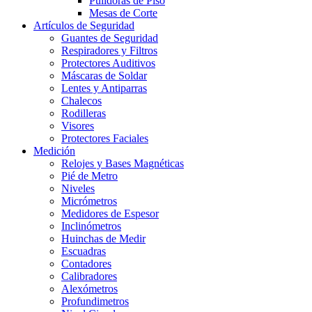
Pulidoras de Piso
Mesas de Corte
Artículos de Seguridad
Guantes de Seguridad
Respiradores y Filtros
Protectores Auditivos
Máscaras de Soldar
Lentes y Antiparras
Chalecos
Rodilleras
Visores
Protectores Faciales
Medición
Relojes y Bases Magnéticas
Pié de Metro
Niveles
Micrómetros
Medidores de Espesor
Inclinómetros
Huinchas de Medir
Escuadras
Contadores
Calibradores
Alexómetros
Profundimetros