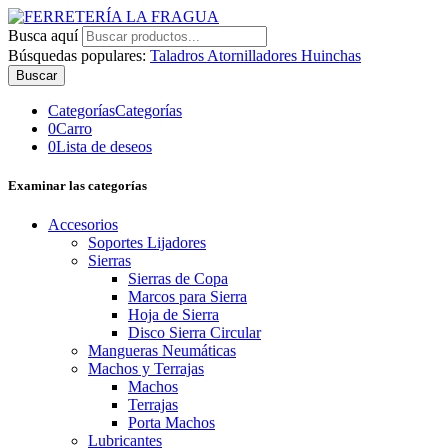
Busca aquí
Búsquedas populares:
Taladros
Atornilladores
Huinchas
Buscar
Categorías
Categorías
0
Carro
0
Lista de deseos
Examinar las categorías
Accesorios
Soportes Lijadores
Sierras
Sierras de Copa
Marcos para Sierra
Hoja de Sierra
Disco Sierra Circular
Mangueras Neumáticas
Machos y Terrajas
Machos
Terrajas
Porta Machos
Lubricantes