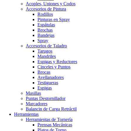
Acoples, Uniones y Codos
Accesorios de Pintura
Rodillos
Pinturas en Spray
Espátulas
Brochas
Bandejas
Spray
Accesorios de Taladro
Tarugos
Mandriles
Espigas y Reductores
Cinceles y Puntos
Brocas
Avellanadores
Testigueras
Espigas
Masillas
Puntas Destornillador
Marcadores
Balancin de Carga Retráctil
Herramientas
Herramientas de Tornería
Prensas Mecánicas
Platos de Torno