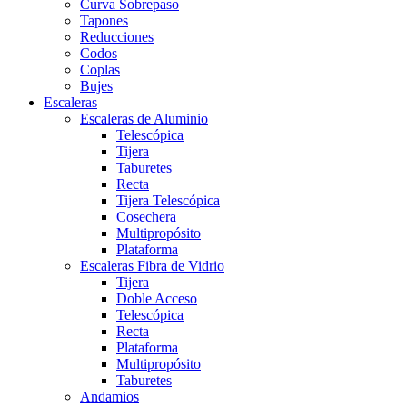
Curva Sobrepaso
Tapones
Reducciones
Codos
Coplas
Bujes
Escaleras
Escaleras de Aluminio
Telescópica
Tijera
Taburetes
Recta
Tijera Telescópica
Cosechera
Multipropósito
Plataforma
Escaleras Fibra de Vidrio
Tijera
Doble Acceso
Telescópica
Recta
Plataforma
Multipropósito
Taburetes
Andamios