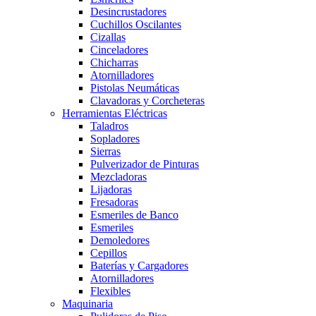
Desincrustadores
Cuchillos Oscilantes
Cizallas
Cinceladores
Chicharras
Atornilladores
Pistolas Neumáticas
Clavadoras y Corcheteras
Herramientas Eléctricas
Taladros
Sopladores
Sierras
Pulverizador de Pinturas
Mezcladoras
Lijadoras
Fresadoras
Esmeriles de Banco
Esmeriles
Demoledores
Cepillos
Baterías y Cargadores
Atornilladores
Flexibles
Maquinaria