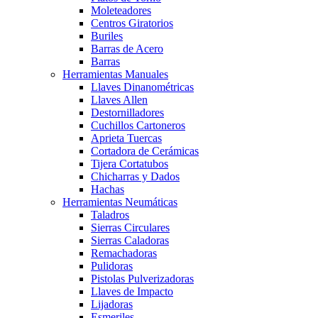
Moleteadores
Centros Giratorios
Buriles
Barras de Acero
Barras
Herramientas Manuales
Llaves Dinanométricas
Llaves Allen
Destornilladores
Cuchillos Cartoneros
Aprieta Tuercas
Cortadora de Cerámicas
Tijera Cortatubos
Chicharras y Dados
Hachas
Herramientas Neumáticas
Taladros
Sierras Circulares
Sierras Caladoras
Remachadoras
Pulidoras
Pistolas Pulverizadoras
Llaves de Impacto
Lijadoras
Esmeriles