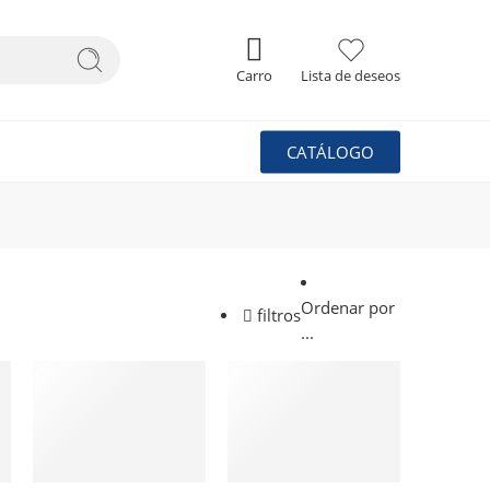
Carro
Lista de deseos
CATÁLOGO
Ordenar por
filtros
...
AÑADIR AL
AÑADIR AL
CARRITO
CARRITO