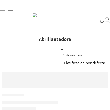
Abrillantadora
Ordenar por
AÑADIR AL CARRITO
AB-17T
ABRILLANTADORA DE PISOS 17″
$
508.200
Valor NETO