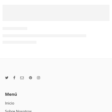
AÑADIR AL CARRITO
BML-40T
BARREDORA MANUAL SOIN 40 lts. CEPILLO CEN
$
250.800
Valor NETO
Menú
Inicio
Sobre Nosotros