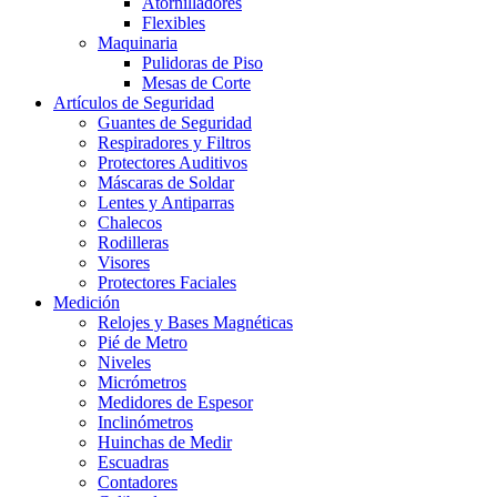
Atornilladores
Flexibles
Maquinaria
Pulidoras de Piso
Mesas de Corte
Artículos de Seguridad
Guantes de Seguridad
Respiradores y Filtros
Protectores Auditivos
Máscaras de Soldar
Lentes y Antiparras
Chalecos
Rodilleras
Visores
Protectores Faciales
Medición
Relojes y Bases Magnéticas
Pié de Metro
Niveles
Micrómetros
Medidores de Espesor
Inclinómetros
Huinchas de Medir
Escuadras
Contadores