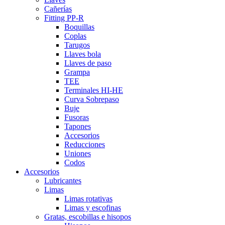
Cañerías
Fitting PP-R
Boquillas
Coplas
Tarugos
Llaves bola
Llaves de paso
Grampa
TEE
Terminales HI-HE
Curva Sobrepaso
Buje
Fusoras
Tapones
Accesorios
Reducciones
Uniones
Codos
Accesorios
Lubricantes
Limas
Limas rotativas
Limas y escofinas
Gratas, escobillas e hisopos