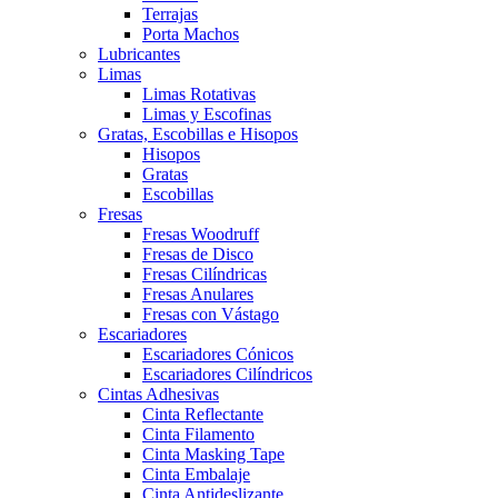
Terrajas
Porta Machos
Lubricantes
Limas
Limas Rotativas
Limas y Escofinas
Gratas, Escobillas e Hisopos
Hisopos
Gratas
Escobillas
Fresas
Fresas Woodruff
Fresas de Disco
Fresas Cilíndricas
Fresas Anulares
Fresas con Vástago
Escariadores
Escariadores Cónicos
Escariadores Cilíndricos
Cintas Adhesivas
Cinta Reflectante
Cinta Filamento
Cinta Masking Tape
Cinta Embalaje
Cinta Antideslizante