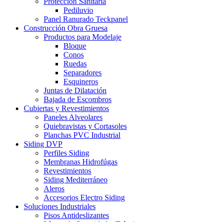
Protección Sanitaria
Pediluvio
Panel Ranurado Teckpanel
Construcción Obra Gruesa
Productos para Modelaje
Bloque
Conos
Ruedas
Separadores
Esquineros
Juntas de Dilatación
Bajada de Escombros
Cubiertas y Revestimientos
Paneles Alveolares
Quiebravistas y Cortasoles
Planchas PVC Industrial
Siding DVP
Perfiles Siding
Membranas Hidrofúgas
Revestimientos
Siding Mediterráneo
Aleros
Accesorios Electro Siding
Soluciones Industriales
Pisos Antideslizantes