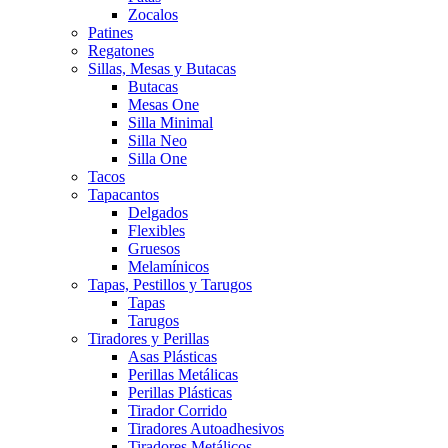
Zocalos
Patines
Regatones
Sillas, Mesas y Butacas
Butacas
Mesas One
Silla Minimal
Silla Neo
Silla One
Tacos
Tapacantos
Delgados
Flexibles
Gruesos
Melamínicos
Tapas, Pestillos y Tarugos
Tapas
Tarugos
Tiradores y Perillas
Asas Plásticas
Perillas Metálicas
Perillas Plásticas
Tirador Corrido
Tiradores Autoadhesivos
Tiradores Metálicos