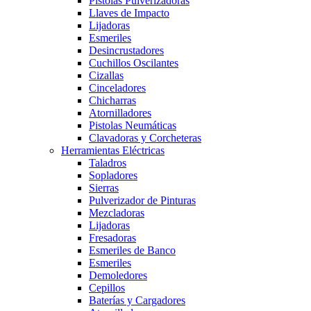
Pistolas Pulverizadoras
Llaves de Impacto
Lijadoras
Esmeriles
Desincrustadores
Cuchillos Oscilantes
Cizallas
Cinceladores
Chicharras
Atornilladores
Pistolas Neumáticas
Clavadoras y Corcheteras
Herramientas Eléctricas
Taladros
Sopladores
Sierras
Pulverizador de Pinturas
Mezcladoras
Lijadoras
Fresadoras
Esmeriles de Banco
Esmeriles
Demoledores
Cepillos
Baterías y Cargadores