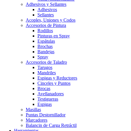
Adhesivos y Sellantes
Adhesivos
Sellantes
Acoples, Uniones y Codos
Accesorios de Pintura
Rodillos
Pinturas en Spray
Espátulas
Brochas
Bandejas
Spray
Accesorios de Taladro
Tarugos
Mandriles
Espigas y Reductores
Cinceles y Puntos
Brocas
Avellanadores
Testigueras
Espigas
Masillas
Puntas Destornillador
Marcadores
Balancin de Carga Retráctil
Herramientas