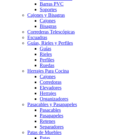
Barras PVC
Soportes
Cajones y Bisagras
Cajones
Bisagras
Correderas Telescópicas
Escuadras
Guías, Rieles y Perfiles
Guías
Rieles
Perfiles
Ruedas
Herrajes Para Cocina
Cajones
Corredoras
Elevadores
Herrajes
Organizadores
Pasacables y Pasapapeles
Pasacables
Pasapapeles
Retenes
Separadores
Patas de Muebles
Patas