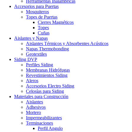
Herramientas Inalámbricas
Accesorios para Puertas
Mosquiteros
Topes de Puertas
Cierres Magnéticos
Topes
Cuñas
Aislantes y Napas
Aislantes Térmicos y Absorbentes Acústicos
Napas Thermobonding
Geotextiles
Siding DVP
Perfiles Siding
Membranas Hidrófugas
Revestimientos Siding
Aleros
Accesorios Electro Siding
Celosías para Siding
Materiales para Construcción
Aislantes
Adhesivos
Mortero
Impermeabilizantes
Terminaciones
Perfil Angulo