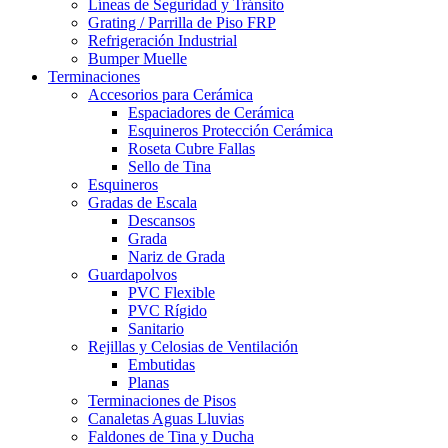
Líneas de Seguridad y Tránsito
Grating / Parrilla de Piso FRP
Refrigeración Industrial
Bumper Muelle
Terminaciones
Accesorios para Cerámica
Espaciadores de Cerámica
Esquineros Protección Cerámica
Roseta Cubre Fallas
Sello de Tina
Esquineros
Gradas de Escala
Descansos
Grada
Nariz de Grada
Guardapolvos
PVC Flexible
PVC Rígido
Sanitario
Rejillas y Celosias de Ventilación
Embutidas
Planas
Terminaciones de Pisos
Canaletas Aguas Lluvias
Faldones de Tina y Ducha