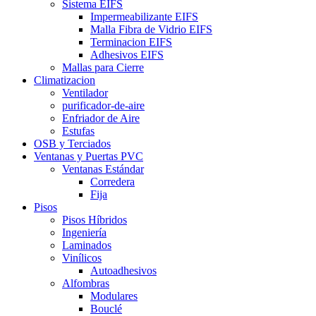
Sistema EIFS
Impermeabilizante EIFS
Malla Fibra de Vidrio EIFS
Terminacion EIFS
Adhesivos EIFS
Mallas para Cierre
Climatizacion
Ventilador
purificador-de-aire
Enfriador de Aire
Estufas
OSB y Terciados
Ventanas y Puertas PVC
Ventanas Estándar
Corredera
Fija
Pisos
Pisos Híbridos
Ingeniería
Laminados
Vinílicos
Autoadhesivos
Alfombras
Modulares
Bouclé