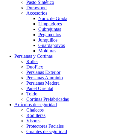
Pasto Sintético
Durawood
Accesorios
Nariz de Grada
Limpiadores
Cubrejuntas
Pegamentos
Junquillos
Guardapolvos
Molduras
Persianas y Cortinas
Roller
DuoFlex
Persianas Exterior
Persianas Aluminio
Persianas Madera
Panel Oriental
Toldo
Cortinas Prefabricadas
Artículos de seguridad
Chalecos
Rodilleras
Visores
Protectores Faciales
Guantes de seguridad