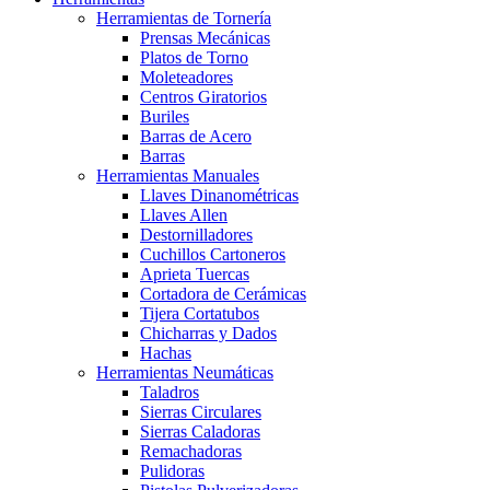
Herramientas de Tornería
Prensas Mecánicas
Platos de Torno
Moleteadores
Centros Giratorios
Buriles
Barras de Acero
Barras
Herramientas Manuales
Llaves Dinanométricas
Llaves Allen
Destornilladores
Cuchillos Cartoneros
Aprieta Tuercas
Cortadora de Cerámicas
Tijera Cortatubos
Chicharras y Dados
Hachas
Herramientas Neumáticas
Taladros
Sierras Circulares
Sierras Caladoras
Remachadoras
Pulidoras