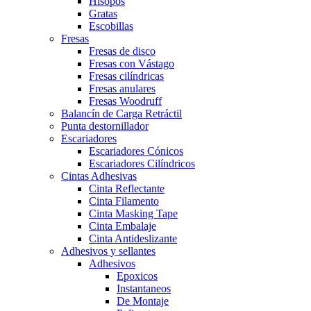
Hisopos
Gratas
Escobillas
Fresas
Fresas de disco
Fresas con Vástago
Fresas cilíndricas
Fresas anulares
Fresas Woodruff
Balancín de Carga Retráctil
Punta destornillador
Escariadores
Escariadores Cónicos
Escariadores Cilíndricos
Cintas Adhesivas
Cinta Reflectante
Cinta Filamento
Cinta Masking Tape
Cinta Embalaje
Cinta Antideslizante
Adhesivos y sellantes
Adhesivos
Epoxicos
Instantaneos
De Montaje