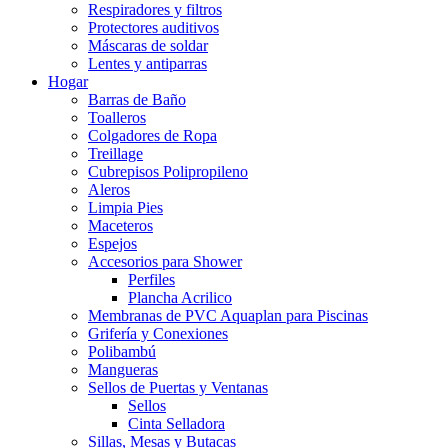
Respiradores y filtros
Protectores auditivos
Máscaras de soldar
Lentes y antiparras
Hogar
Barras de Baño
Toalleros
Colgadores de Ropa
Treillage
Cubrepisos Polipropileno
Aleros
Limpia Pies
Maceteros
Espejos
Accesorios para Shower
Perfiles
Plancha Acrilico
Membranas de PVC Aquaplan para Piscinas
Grifería y Conexiones
Polibambú
Mangueras
Sellos de Puertas y Ventanas
Sellos
Cinta Selladora
Sillas, Mesas y Butacas