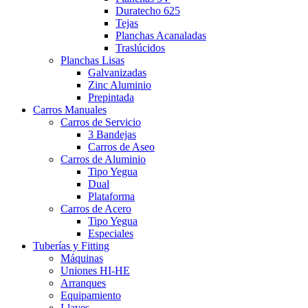
Duratecho 625
Tejas
Planchas Acanaladas
Traslúcidos
Planchas Lisas
Galvanizadas
Zinc Aluminio
Prepintada
Carros Manuales
Carros de Servicio
3 Bandejas
Carros de Aseo
Carros de Aluminio
Tipo Yegua
Dual
Plataforma
Carros de Acero
Tipo Yegua
Especiales
Tuberías y Fitting
Máquinas
Uniones HI-HE
Arranques
Equipamiento
Llaves