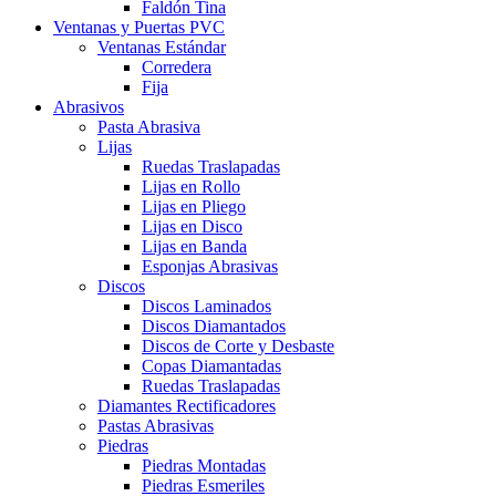
Faldón Tina
Ventanas y Puertas PVC
Ventanas Estándar
Corredera
Fija
Abrasivos
Pasta Abrasiva
Lijas
Ruedas Traslapadas
Lijas en Rollo
Lijas en Pliego
Lijas en Disco
Lijas en Banda
Esponjas Abrasivas
Discos
Discos Laminados
Discos Diamantados
Discos de Corte y Desbaste
Copas Diamantadas
Ruedas Traslapadas
Diamantes Rectificadores
Pastas Abrasivas
Piedras
Piedras Montadas
Piedras Esmeriles