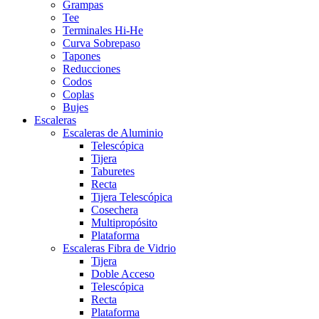
Grampas
Tee
Terminales Hi-He
Curva Sobrepaso
Tapones
Reducciones
Codos
Coplas
Bujes
Escaleras
Escaleras de Aluminio
Telescópica
Tijera
Taburetes
Recta
Tijera Telescópica
Cosechera
Multipropósito
Plataforma
Escaleras Fibra de Vidrio
Tijera
Doble Acceso
Telescópica
Recta
Plataforma