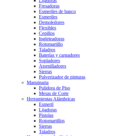
Lijadoras
Fresadoras
Esmeriles de banco
Esmeriles
Demoledores
Flexibles
Cepillos
Ingleteadoras
Rotomartillo
Taladros
Baterías y cargadores
Sopladores
Atornilladores
Sierras
Pulverizador de pinturas
Maquinaria
Pulidora de Piso
Mesas de Corte
Herramientas Alámbricas
Esmeril
Lijadoras
Pistolas
Rotomartillos
Sierras
Taladros