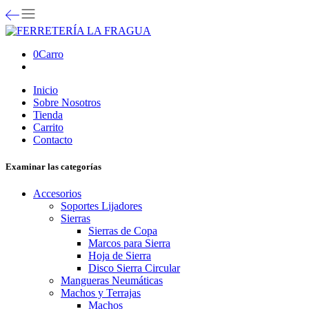
0
Carro
Inicio
Sobre Nosotros
Tienda
Carrito
Contacto
Examinar las categorías
Accesorios
Soportes Lijadores
Sierras
Sierras de Copa
Marcos para Sierra
Hoja de Sierra
Disco Sierra Circular
Mangueras Neumáticas
Machos y Terrajas
Machos