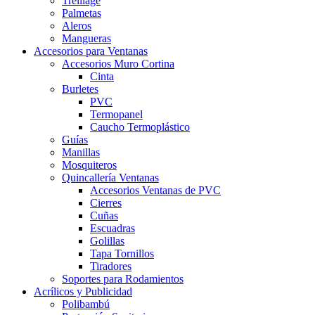
Treillage
Palmetas
Aleros
Mangueras
Accesorios para Ventanas
Accesorios Muro Cortina
Cinta
Burletes
PVC
Termopanel
Caucho Termoplástico
Guías
Manillas
Mosquiteros
Quincallería Ventanas
Accesorios Ventanas de PVC
Cierres
Cuñas
Escuadras
Golillas
Tapa Tornillos
Tiradores
Soportes para Rodamientos
Acrílicos y Publicidad
Polibambú