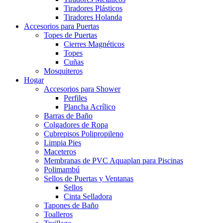
Tiradores Plásticos
Tiradores Holanda
Accesorios para Puertas
Topes de Puertas
Cierres Magnéticos
Topes
Cuñas
Mosquiteros
Hogar
Accesorios para Shower
Perfiles
Plancha Acrílico
Barras de Baño
Colgadores de Ropa
Cubrepisos Polipropileno
Limpia Pies
Maceteros
Membranas de PVC Aquaplan para Piscinas
Polimambú
Sellos de Puertas y Ventanas
Sellos
Cinta Selladora
Tapones de Baño
Toalleros