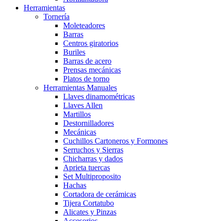
Herramientas
Tornería
Moleteadores
Barras
Centros giratorios
Buriles
Barras de acero
Prensas mecánicas
Platos de torno
Herramientas Manuales
Llaves dinamométricas
Llaves Allen
Martillos
Destornilladores
Mecánicas
Cuchillos Cartoneros y Formones
Serruchos y Sierras
Chicharras y dados
Aprieta tuercas
Set Multiproposito
Hachas
Cortadora de cerámicas
Tijera Cortatubo
Alicates y Pinzas
Accesorios