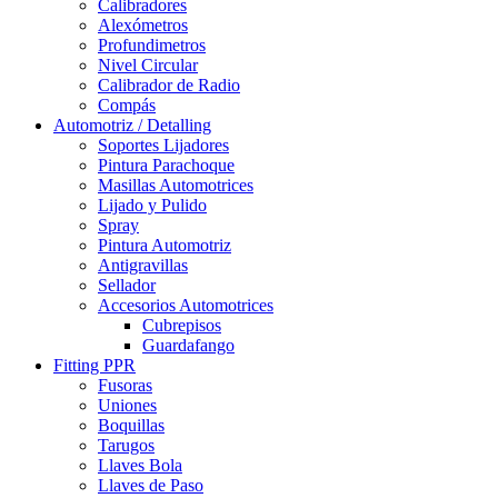
Calibradores
Alexómetros
Profundimetros
Nivel Circular
Calibrador de Radio
Compás
Automotriz / Detalling
Soportes Lijadores
Pintura Parachoque
Masillas Automotrices
Lijado y Pulido
Spray
Pintura Automotriz
Antigravillas
Sellador
Accesorios Automotrices
Cubrepisos
Guardafango
Fitting PPR
Fusoras
Uniones
Boquillas
Tarugos
Llaves Bola
Llaves de Paso