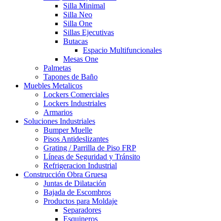
Silla Minimal
Silla Neo
Silla One
Sillas Ejecutivas
Butacas
Espacio Multifuncionales
Mesas One
Palmetas
Tapones de Baño
Muebles Metalicos
Lockers Comerciales
Lockers Industriales
Armarios
Soluciones Industriales
Bumper Muelle
Pisos Antideslizantes
Grating / Parrilla de Piso FRP
Líneas de Seguridad y Tránsito
Refrigeracion Industrial
Construcción Obra Gruesa
Juntas de Dilatación
Bajada de Escombros
Productos para Moldaje
Separadores
Esquineros