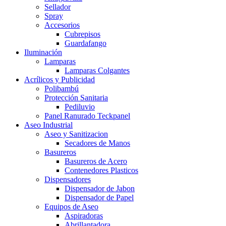
Sellador
Spray
Accesorios
Cubrepisos
Guardafango
Iluminación
Lamparas
Lamparas Colgantes
Acrílicos y Publicidad
Polibambú
Protección Sanitaria
Pediluvio
Panel Ranurado Teckpanel
Aseo Industrial
Aseo y Sanitizacion
Secadores de Manos
Basureros
Basureros de Acero
Contenedores Plasticos
Dispensadores
Dispensador de Jabon
Dispensador de Papel
Equipos de Aseo
Aspiradoras
Abrillantadora