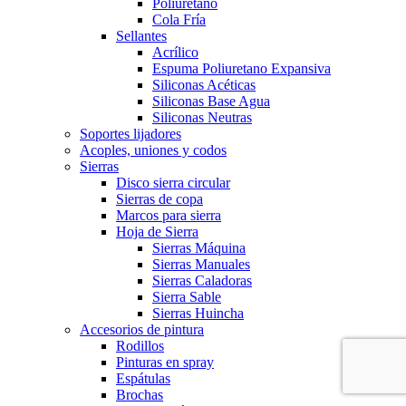
Poliuretano
Cola Fría
Sellantes
Acrílico
Espuma Poliuretano Expansiva
Siliconas Acéticas
Siliconas Base Agua
Siliconas Neutras
Soportes lijadores
Acoples, uniones y codos
Sierras
Disco sierra circular
Sierras de copa
Marcos para sierra
Hoja de Sierra
Sierras Máquina
Sierras Manuales
Sierras Caladoras
Sierra Sable
Sierras Huincha
Accesorios de pintura
Rodillos
Pinturas en spray
Espátulas
Brochas