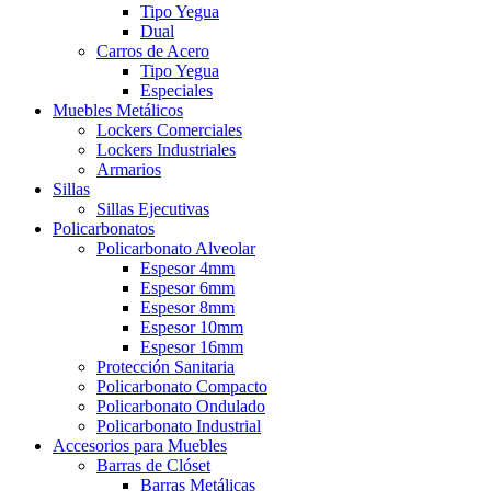
Tipo Yegua
Dual
Carros de Acero
Tipo Yegua
Especiales
Muebles Metálicos
Lockers Comerciales
Lockers Industriales
Armarios
Sillas
Sillas Ejecutivas
Policarbonatos
Policarbonato Alveolar
Espesor 4mm
Espesor 6mm
Espesor 8mm
Espesor 10mm
Espesor 16mm
Protección Sanitaria
Policarbonato Compacto
Policarbonato Ondulado
Policarbonato Industrial
Accesorios para Muebles
Barras de Clóset
Barras Metálicas