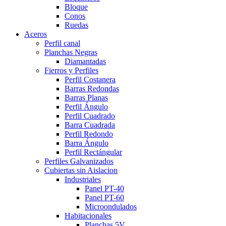
Bloque
Conos
Ruedas
Aceros
Perfil canal
Planchas Negras
Diamantadas
Fierros y Perfiles
Perfil Costanera
Barras Redondas
Barras Planas
Perfil Ángulo
Perfil Cuadrado
Barra Cuadrada
Perfil Redondo
Barra Ángulo
Perfil Rectángular
Perfiles Galvanizados
Cubiertas sin Aislacion
Industriales
Panel PT-40
Panel PT-60
Microondulados
Habitacionales
Planchas 5V