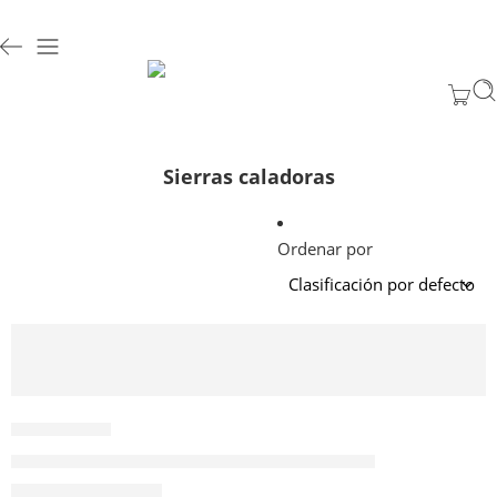
Sierras caladoras
Ordenar por
AÑADIR AL CARRITO
780625
Sierra Caladora Neumática 10000BPM AT-6011
$
193.584
Valor NETO