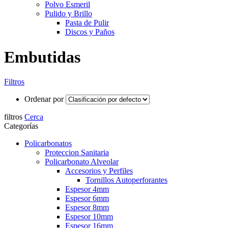
Polvo Esmeril
Pulido y Brillo
Pasta de Pulir
Discos y Paños
Embutidas
Filtros
Ordenar por
filtros
Cerca
Categorías
Policarbonatos
Proteccion Sanitaria
Policarbonato Alveolar
Accesorios y Perfiles
Tornillos Autoperforantes
Espesor 4mm
Espesor 6mm
Espesor 8mm
Espesor 10mm
Espesor 16mm