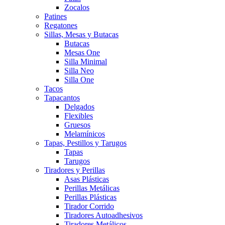
Zocalos
Patines
Regatones
Sillas, Mesas y Butacas
Butacas
Mesas One
Silla Minimal
Silla Neo
Silla One
Tacos
Tapacantos
Delgados
Flexibles
Gruesos
Melamínicos
Tapas, Pestillos y Tarugos
Tapas
Tarugos
Tiradores y Perillas
Asas Plásticas
Perillas Metálicas
Perillas Plásticas
Tirador Corrido
Tiradores Autoadhesivos
Tiradores Metálicos