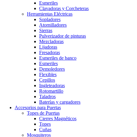
Esmeriles
Clavadoras y Corcheteras
Herramientas Eléctricas
Sopladores
Atornilladores
Sierras
Pulverizador de pinturas
Mezcladoras
Lijadoras
Fresadoras
Esmeriles de banco
Esmeriles
Demoledores
Flexibles
Cepillos
Ingleteadoras
Rotomartillo
Taladros
Baterías y cargadores
Accesorios para Puertas
Topes de Puertas
Cierres Magnéticos
Topes
Cuñas
Mosquiteros