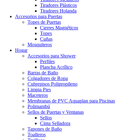
Tiradores Plásticos
Tiradores Holanda
Accesorios para Puertas
Topes de Puertas
Cierres Magnéticos
Topes
Cuñas
Mosquiteros
Hogar
Accesorios para Shower
Perfiles
Plancha Acrílico
Barras de Baño
Colgadores de Ropa
Cubrepisos Polipropileno
Limpia Pies
Maceteros
Membranas de PVC Aquaplan para Piscinas
Polimambú
Sellos de Puertas y Ventanas
Sellos
Cinta Selladora
Tapones de Baño
Toalleros