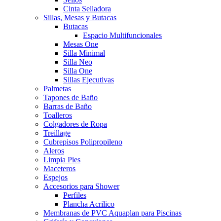
Cinta Selladora
Sillas, Mesas y Butacas
Butacas
Espacio Multifuncionales
Mesas One
Silla Minimal
Silla Neo
Silla One
Sillas Ejecutivas
Palmetas
Tapones de Baño
Barras de Baño
Toalleros
Colgadores de Ropa
Treillage
Cubrepisos Polipropileno
Aleros
Limpia Pies
Maceteros
Espejos
Accesorios para Shower
Perfiles
Plancha Acrilico
Membranas de PVC Aquaplan para Piscinas