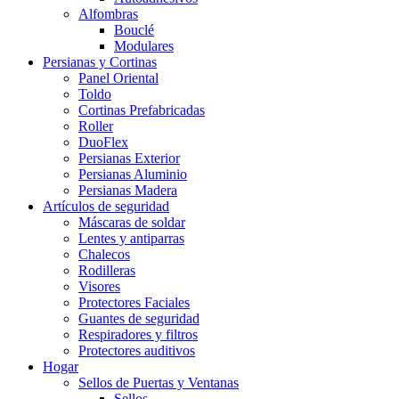
Alfombras
Bouclé
Modulares
Persianas y Cortinas
Panel Oriental
Toldo
Cortinas Prefabricadas
Roller
DuoFlex
Persianas Exterior
Persianas Aluminio
Persianas Madera
Artículos de seguridad
Máscaras de soldar
Lentes y antiparras
Chalecos
Rodilleras
Visores
Protectores Faciales
Guantes de seguridad
Respiradores y filtros
Protectores auditivos
Hogar
Sellos de Puertas y Ventanas
Sellos