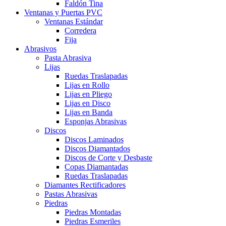
Faldón Tina
Ventanas y Puertas PVC
Ventanas Estándar
Corredera
Fija
Abrasivos
Pasta Abrasiva
Lijas
Ruedas Traslapadas
Lijas en Rollo
Lijas en Pliego
Lijas en Disco
Lijas en Banda
Esponjas Abrasivas
Discos
Discos Laminados
Discos Diamantados
Discos de Corte y Desbaste
Copas Diamantadas
Ruedas Traslapadas
Diamantes Rectificadores
Pastas Abrasivas
Piedras
Piedras Montadas
Piedras Esmeriles