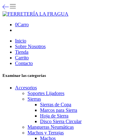
0
Carro
Inicio
Sobre Nosotros
Tienda
Carrito
Contacto
Examinar las categorías
Accesorios
Soportes Lijadores
Sierras
Sierras de Copa
Marcos para Sierra
Hoja de Sierra
Disco Sierra Circular
Mangueras Neumáticas
Machos y Terrajas
Machos