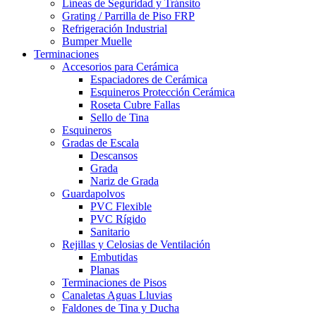
Líneas de Seguridad y Tránsito
Grating / Parrilla de Piso FRP
Refrigeración Industrial
Bumper Muelle
Terminaciones
Accesorios para Cerámica
Espaciadores de Cerámica
Esquineros Protección Cerámica
Roseta Cubre Fallas
Sello de Tina
Esquineros
Gradas de Escala
Descansos
Grada
Nariz de Grada
Guardapolvos
PVC Flexible
PVC Rígido
Sanitario
Rejillas y Celosias de Ventilación
Embutidas
Planas
Terminaciones de Pisos
Canaletas Aguas Lluvias
Faldones de Tina y Ducha