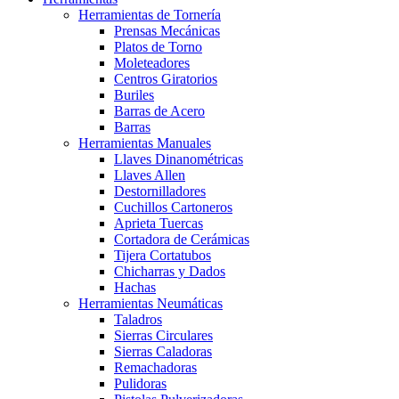
Herramientas de Tornería
Prensas Mecánicas
Platos de Torno
Moleteadores
Centros Giratorios
Buriles
Barras de Acero
Barras
Herramientas Manuales
Llaves Dinanométricas
Llaves Allen
Destornilladores
Cuchillos Cartoneros
Aprieta Tuercas
Cortadora de Cerámicas
Tijera Cortatubos
Chicharras y Dados
Hachas
Herramientas Neumáticas
Taladros
Sierras Circulares
Sierras Caladoras
Remachadoras
Pulidoras