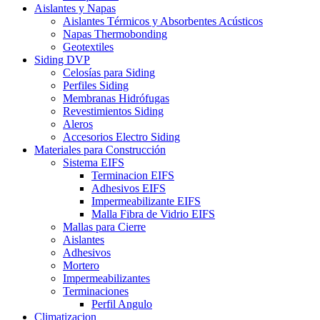
Aislantes y Napas
Aislantes Térmicos y Absorbentes Acústicos
Napas Thermobonding
Geotextiles
Siding DVP
Celosías para Siding
Perfiles Siding
Membranas Hidrófugas
Revestimientos Siding
Aleros
Accesorios Electro Siding
Materiales para Construcción
Sistema EIFS
Terminacion EIFS
Adhesivos EIFS
Impermeabilizante EIFS
Malla Fibra de Vidrio EIFS
Mallas para Cierre
Aislantes
Adhesivos
Mortero
Impermeabilizantes
Terminaciones
Perfil Angulo
Climatizacion