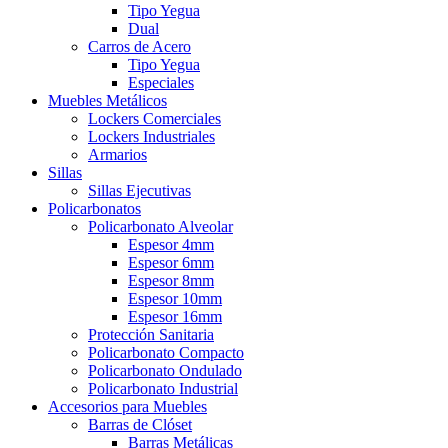
Tipo Yegua
Dual
Carros de Acero
Tipo Yegua
Especiales
Muebles Metálicos
Lockers Comerciales
Lockers Industriales
Armarios
Sillas
Sillas Ejecutivas
Policarbonatos
Policarbonato Alveolar
Espesor 4mm
Espesor 6mm
Espesor 8mm
Espesor 10mm
Espesor 16mm
Protección Sanitaria
Policarbonato Compacto
Policarbonato Ondulado
Policarbonato Industrial
Accesorios para Muebles
Barras de Clóset
Barras Metálicas