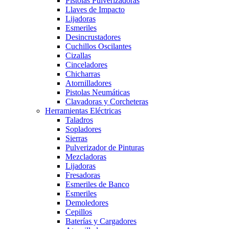
Pistolas Pulverizadoras
Llaves de Impacto
Lijadoras
Esmeriles
Desincrustadores
Cuchillos Oscilantes
Cizallas
Cinceladores
Chicharras
Atornilladores
Pistolas Neumáticas
Clavadoras y Corcheteras
Herramientas Eléctricas
Taladros
Sopladores
Sierras
Pulverizador de Pinturas
Mezcladoras
Lijadoras
Fresadoras
Esmeriles de Banco
Esmeriles
Demoledores
Cepillos
Baterías y Cargadores