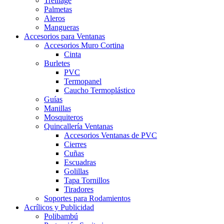
Treillage
Palmetas
Aleros
Mangueras
Accesorios para Ventanas
Accesorios Muro Cortina
Cinta
Burletes
PVC
Termopanel
Caucho Termoplástico
Guías
Manillas
Mosquiteros
Quincallería Ventanas
Accesorios Ventanas de PVC
Cierres
Cuñas
Escuadras
Golillas
Tapa Tornillos
Tiradores
Soportes para Rodamientos
Acrílicos y Publicidad
Polibambú