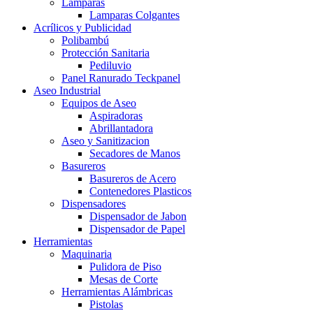
Lamparas
Lamparas Colgantes
Acrílicos y Publicidad
Polibambú
Protección Sanitaria
Pediluvio
Panel Ranurado Teckpanel
Aseo Industrial
Equipos de Aseo
Aspiradoras
Abrillantadora
Aseo y Sanitizacion
Secadores de Manos
Basureros
Basureros de Acero
Contenedores Plasticos
Dispensadores
Dispensador de Jabon
Dispensador de Papel
Herramientas
Maquinaria
Pulidora de Piso
Mesas de Corte
Herramientas Alámbricas
Pistolas