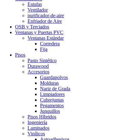
Estufas
Ventilador
purificador-de-aire
Enfriador de Aire
OSB y Terciados
Ventanas y Puertas PVC
Ventanas Estándar
Corredera
Fija
Pisos
Pasto Sintético
Durawood
Accesorios
Guardapolvos
Molduras
Nariz de Grada
Limpiadores
Cubrejuntas
Pegamentos
Junquillos
Pisos Híbridos
Ingeniería
Laminados
Vinílicos
Autoadhesivos