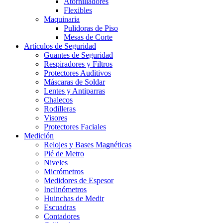
Atornilladores
Flexibles
Maquinaria
Pulidoras de Piso
Mesas de Corte
Artículos de Seguridad
Guantes de Seguridad
Respiradores y Filtros
Protectores Auditivos
Máscaras de Soldar
Lentes y Antiparras
Chalecos
Rodilleras
Visores
Protectores Faciales
Medición
Relojes y Bases Magnéticas
Pié de Metro
Niveles
Micrómetros
Medidores de Espesor
Inclinómetros
Huinchas de Medir
Escuadras
Contadores