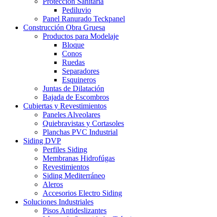
Protección Sanitaria
Pediluvio
Panel Ranurado Teckpanel
Construcción Obra Gruesa
Productos para Modelaje
Bloque
Conos
Ruedas
Separadores
Esquineros
Juntas de Dilatación
Bajada de Escombros
Cubiertas y Revestimientos
Paneles Alveolares
Quiebravistas y Cortasoles
Planchas PVC Industrial
Siding DVP
Perfiles Siding
Membranas Hidrofúgas
Revestimientos
Siding Mediterráneo
Aleros
Accesorios Electro Siding
Soluciones Industriales
Pisos Antideslizantes