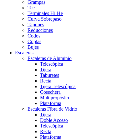
Grampas
Tee
Terminales Hi-He
Curva Sobrepaso
Tapones
Reducciones
Codos
Coplas
Bujes
Escaleras
Escaleras de Aluminio
Telescópica
Tijera
Taburetes
Recta
Tijera Telescópica
Cosechera
Multipropósito
Plataforma
Escaleras Fibra de Vidrio
Tijera
Doble Acceso
Telescópica
Recta
Plataforma