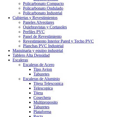
Policarbonato Compacto
Policarbonato Ondulado
Policarbonato Industrial
Cubiertas y Revestimientos
Paneles Alveolares
Quiebravistas y Cortasoles
Perfiles PVC
Panel de Revestimiento
Revestimiento Interior Pared y Techo PVC
Planchas PVC Industrial
Maquinaria y equipo industrial
Tablero Alta Densidad
Escaleras
Escaleras de Acero
Tipo Avion
Taburetes
Escaleras de Aluminio
Tijera Telescopica
Telescopica
Tijera
Cosechera
Multiproposito
Taburetes
Plataforma
Recta