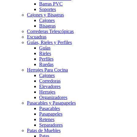
Barras PVC
Soportes
Cajones y Bisagras
Cajones
Bisagras
Correderas Telescópicas
Escuadras
Guías, Rieles y Perfiles
Guías
Rieles
Perfiles
Ruedas
Herrajes Para Cocina
Cajones
Corredoras
Elevadores
Herrajes
Organizadores
Pasacables y Pasapapeles
Pasacables
Pasapapeles
Retenes
Separadores
Patas de Muebles
Patas