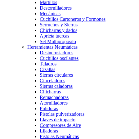
Martillos
Destornilladores
Mecánicas
Cuchillos Cartoneros y Formones
Serruchos y Sierras
Chicharras y dados
Aprieta tuercas
Set Multiproposito
Herramientas Neumáticas
Desincrustadores
Cuchillos oscilantes
Taladros
Cizallas
Sierras circulares
Cinceladores
Sierras caladoras
Chicharras
Remachadoras
Atornilladores
Pulidoras
Pistolas pulverizadoras
Llaves de impacto
Compresores de Aire
Lijadoras
Pistolas Neumáticas