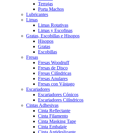
Terrajas
Porta Machos
Lubricantes
Limas
Limas Rotativas
Limas y Escofinas
Gratas, Escobillas e Hisopos
Hisopos
Gratas
Escobillas
Fresas
Fresas Woodruff
Fresas de Disco
Fresas Cilíndricas
Fresas Anulares
Fresas con Vástago
Escariadores
Escariadores Cónicos
Escariadores Cilíndricos
Cintas Adhesivas
Cinta Reflectante
Cinta Filamento
Cinta Masking Tape
Cinta Embalaje
Cinta Antideslizante