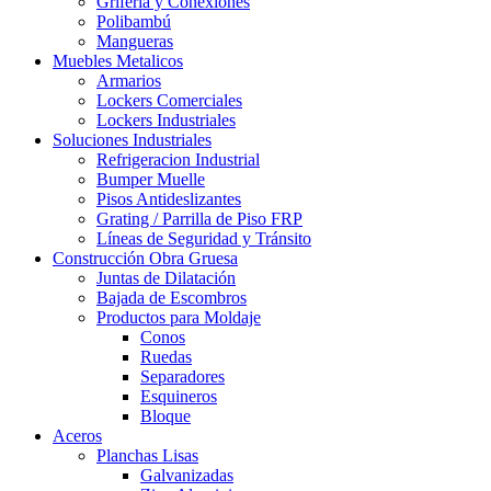
Grifería y Conexiones
Polibambú
Mangueras
Muebles Metalicos
Armarios
Lockers Comerciales
Lockers Industriales
Soluciones Industriales
Refrigeracion Industrial
Bumper Muelle
Pisos Antideslizantes
Grating / Parrilla de Piso FRP
Líneas de Seguridad y Tránsito
Construcción Obra Gruesa
Juntas de Dilatación
Bajada de Escombros
Productos para Moldaje
Conos
Ruedas
Separadores
Esquineros
Bloque
Aceros
Planchas Lisas
Galvanizadas