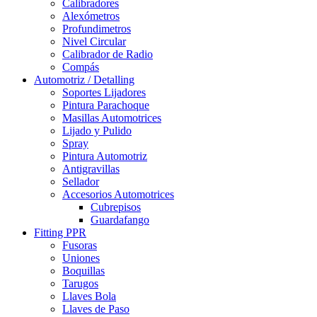
Calibradores
Alexómetros
Profundimetros
Nivel Circular
Calibrador de Radio
Compás
Automotriz / Detalling
Soportes Lijadores
Pintura Parachoque
Masillas Automotrices
Lijado y Pulido
Spray
Pintura Automotriz
Antigravillas
Sellador
Accesorios Automotrices
Cubrepisos
Guardafango
Fitting PPR
Fusoras
Uniones
Boquillas
Tarugos
Llaves Bola
Llaves de Paso