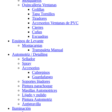
Mosquiteros
Quincalleria Ventanas
Golillas
Tapa Tornillos
Tiradores
Accesorios Ventanas de PVC
Cierres
Cuñas
Escuadras
Equipos de Levante
Montacargas
Transpaleta Manual
Automotriz / Detalling
Sellador
Spray
Accesorios
Cubrepisos
Guardafango
Soportes lijadores
Pintura parachoque
Masillas Automotrices
Lijado y pulido
Pintura Automotriz
Antigravilla
Iluminación