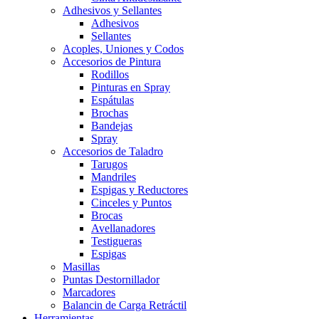
Adhesivos y Sellantes
Adhesivos
Sellantes
Acoples, Uniones y Codos
Accesorios de Pintura
Rodillos
Pinturas en Spray
Espátulas
Brochas
Bandejas
Spray
Accesorios de Taladro
Tarugos
Mandriles
Espigas y Reductores
Cinceles y Puntos
Brocas
Avellanadores
Testigueras
Espigas
Masillas
Puntas Destornillador
Marcadores
Balancin de Carga Retráctil
Herramientas