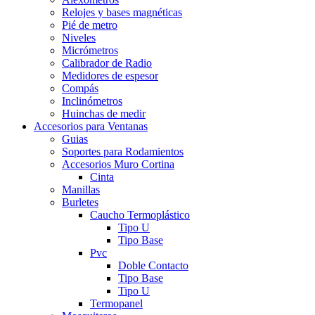
Relojes y bases magnéticas
Pié de metro
Niveles
Micrómetros
Calibrador de Radio
Medidores de espesor
Compás
Inclinómetros
Huinchas de medir
Accesorios para Ventanas
Guias
Soportes para Rodamientos
Accesorios Muro Cortina
Cinta
Manillas
Burletes
Caucho Termoplástico
Tipo U
Tipo Base
Pvc
Doble Contacto
Tipo Base
Tipo U
Termopanel