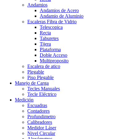
Andamios
Andamios de Acero
Andamio de Aluminio
Escaleras Fibra de Vidrio
Telescopica
Recta
Taburetes
Tijera
Plataforma
Doble Acceso
Multiproposito
Escalera de atico
Plegable
Piso Plegable
Manejo de Carga
Tecles Manuales
Tecle Eléctrico
Medición
Escuadras
Contadores
Profundimetro
Calibradores
Medidor Láser
Nivel Circular
Alexómetros