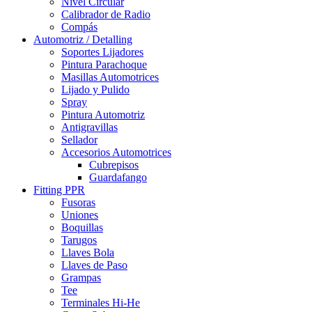
Nivel Circular
Calibrador de Radio
Compás
Automotriz / Detalling
Soportes Lijadores
Pintura Parachoque
Masillas Automotrices
Lijado y Pulido
Spray
Pintura Automotriz
Antigravillas
Sellador
Accesorios Automotrices
Cubrepisos
Guardafango
Fitting PPR
Fusoras
Uniones
Boquillas
Tarugos
Llaves Bola
Llaves de Paso
Grampas
Tee
Terminales Hi-He