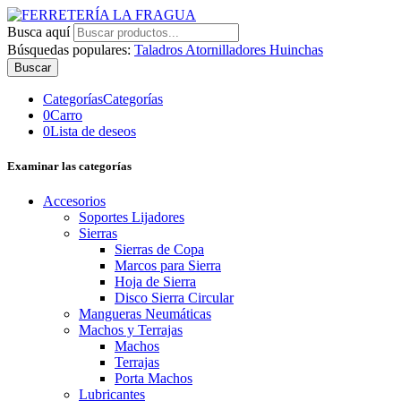
Busca aquí
Búsquedas populares:
Taladros
Atornilladores
Huinchas
Buscar
Categorías
Categorías
0
Carro
0
Lista de deseos
Examinar las categorías
Accesorios
Soportes Lijadores
Sierras
Sierras de Copa
Marcos para Sierra
Hoja de Sierra
Disco Sierra Circular
Mangueras Neumáticas
Machos y Terrajas
Machos
Terrajas
Porta Machos
Lubricantes