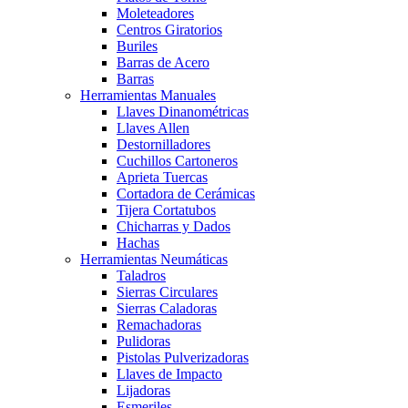
Moleteadores
Centros Giratorios
Buriles
Barras de Acero
Barras
Herramientas Manuales
Llaves Dinanométricas
Llaves Allen
Destornilladores
Cuchillos Cartoneros
Aprieta Tuercas
Cortadora de Cerámicas
Tijera Cortatubos
Chicharras y Dados
Hachas
Herramientas Neumáticas
Taladros
Sierras Circulares
Sierras Caladoras
Remachadoras
Pulidoras
Pistolas Pulverizadoras
Llaves de Impacto
Lijadoras
Esmeriles