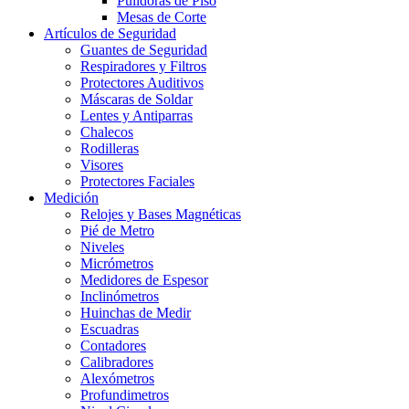
Pulidoras de Piso
Mesas de Corte
Artículos de Seguridad
Guantes de Seguridad
Respiradores y Filtros
Protectores Auditivos
Máscaras de Soldar
Lentes y Antiparras
Chalecos
Rodilleras
Visores
Protectores Faciales
Medición
Relojes y Bases Magnéticas
Pié de Metro
Niveles
Micrómetros
Medidores de Espesor
Inclinómetros
Huinchas de Medir
Escuadras
Contadores
Calibradores
Alexómetros
Profundimetros