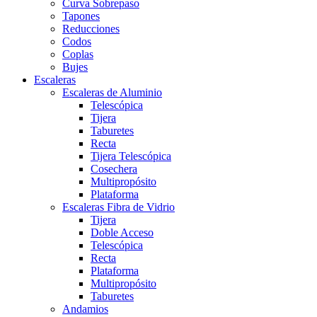
Curva Sobrepaso
Tapones
Reducciones
Codos
Coplas
Bujes
Escaleras
Escaleras de Aluminio
Telescópica
Tijera
Taburetes
Recta
Tijera Telescópica
Cosechera
Multipropósito
Plataforma
Escaleras Fibra de Vidrio
Tijera
Doble Acceso
Telescópica
Recta
Plataforma
Multipropósito
Taburetes
Andamios