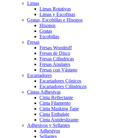
Limas
Limas Rotativas
Limas y Escofinas
Gratas, Escobillas e Hisopos
Hisopos
Gratas
Escobillas
Fresas
Fresas Woodruff
Fresas de Disco
Fresas Cilíndricas
Fresas Anulares
Fresas con Vástago
Escariadores
Escariadores Cónicos
Escariadores Cilíndricos
Cintas Adhesivas
Cinta Reflectante
Cinta Filamento
Cinta Masking Tape
Cinta Embalaje
Cinta Antideslizante
Adhesivos y Sellantes
Adhesivos
Sellantes