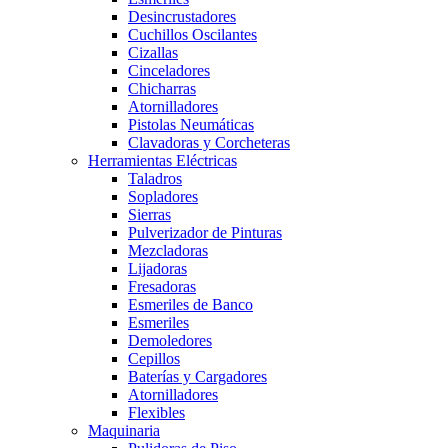
Desincrustadores
Cuchillos Oscilantes
Cizallas
Cinceladores
Chicharras
Atornilladores
Pistolas Neumáticas
Clavadoras y Corcheteras
Herramientas Eléctricas
Taladros
Sopladores
Sierras
Pulverizador de Pinturas
Mezcladoras
Lijadoras
Fresadoras
Esmeriles de Banco
Esmeriles
Demoledores
Cepillos
Baterías y Cargadores
Atornilladores
Flexibles
Maquinaria