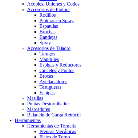
Acoples, Uniones y Codos
Accesorios de Pintura
Rodillos
Pinturas en Spray
Espátulas
Brochas
Bandejas
Spray
Accesorios de Taladro
Tarugos
Mandriles
Espigas y Reductores
Cinceles y Puntos
Brocas
Avellanadores
Testigueras
Espigas
Masillas
Puntas Destornillador
Marcadores
Balancin de Carga Retráctil
Herramientas
Herramientas de Tornería
Prensas Mecánicas
Platos de Torno