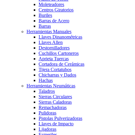
Moleteadores
Centros Giratorios
Buriles
Barras de Acero
Barras
Herramientas Manuales
Llaves Dinanométricas
Llaves Allen
Destornilladores
Cuchillos Cartoneros
Aprieta Tuercas
Cortadora de Cerámicas
Tijera Cortatubos
Chicharras y Dados
Hachas
Herramientas Neumáticas
Taladros
Sierras Circulares
Sierras Caladoras
Remachadoras
Pulidoras
Pistolas Pulverizadoras
Llaves de Impacto
Lijadoras
Esmeriles