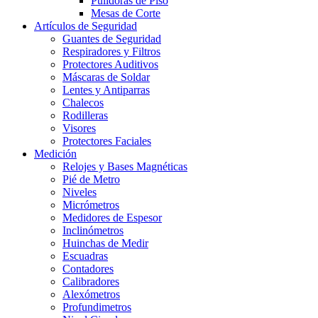
Pulidoras de Piso
Mesas de Corte
Artículos de Seguridad
Guantes de Seguridad
Respiradores y Filtros
Protectores Auditivos
Máscaras de Soldar
Lentes y Antiparras
Chalecos
Rodilleras
Visores
Protectores Faciales
Medición
Relojes y Bases Magnéticas
Pié de Metro
Niveles
Micrómetros
Medidores de Espesor
Inclinómetros
Huinchas de Medir
Escuadras
Contadores
Calibradores
Alexómetros
Profundimetros