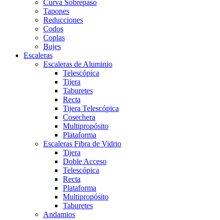
Curva Sobrepaso
Tapones
Reducciones
Codos
Coplas
Bujes
Escaleras
Escaleras de Aluminio
Telescópica
Tijera
Taburetes
Recta
Tijera Telescópica
Cosechera
Multipropósito
Plataforma
Escaleras Fibra de Vidrio
Tijera
Doble Acceso
Telescópica
Recta
Plataforma
Multipropósito
Taburetes
Andamios