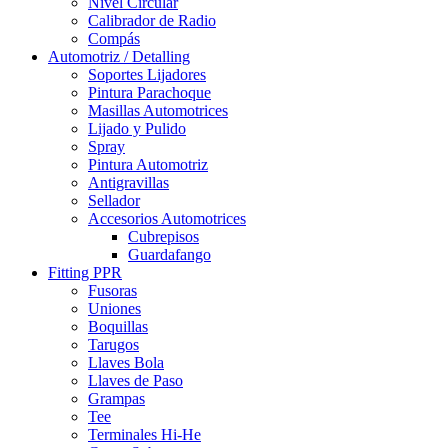
Nivel Circular
Calibrador de Radio
Compás
Automotriz / Detalling
Soportes Lijadores
Pintura Parachoque
Masillas Automotrices
Lijado y Pulido
Spray
Pintura Automotriz
Antigravillas
Sellador
Accesorios Automotrices
Cubrepisos
Guardafango
Fitting PPR
Fusoras
Uniones
Boquillas
Tarugos
Llaves Bola
Llaves de Paso
Grampas
Tee
Terminales Hi-He