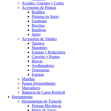
Acoples, Uniones y Codos
Accesorios de Pintura
Rodillos
Pinturas en Spray
Espátulas
Brochas
Bandejas
Spray
Accesorios de Taladro
Tarugos
Mandriles
Espigas y Reductores
Cinceles y Puntos
Brocas
Avellanadores
Testigueras
Espigas
Masillas
Puntas Destornillador
Marcadores
Balancin de Carga Retráctil
Herramientas
Herramientas de Tornería
Prensas Mecánicas
Platos de Torno