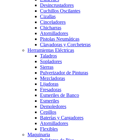
Desincrustadores
Cuchillos Oscilantes
Cizallas
Cinceladores
Chicharras
Atornilladores
Pistolas Neumáticas
Clavadoras y Corcheteras
Herramientas Eléctricas
Taladros
Sopladores
Sierras
Pulverizador de Pinturas
Mezcladoras
Lijadoras
Fresadoras
Esmeriles de Banco
Esmeriles
Demoledores
Cepillos
Baterías y Cargadores
Atornilladores
Flexibles
Maquinaria