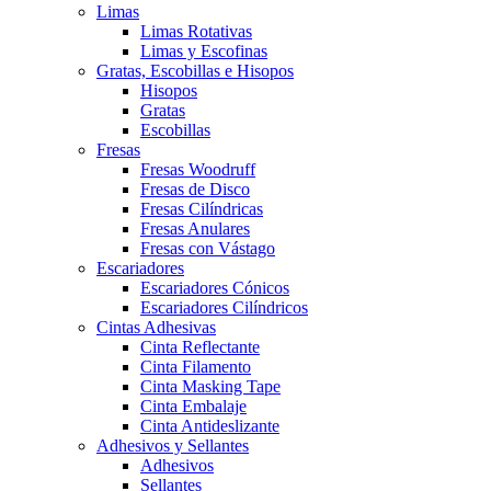
Limas
Limas Rotativas
Limas y Escofinas
Gratas, Escobillas e Hisopos
Hisopos
Gratas
Escobillas
Fresas
Fresas Woodruff
Fresas de Disco
Fresas Cilíndricas
Fresas Anulares
Fresas con Vástago
Escariadores
Escariadores Cónicos
Escariadores Cilíndricos
Cintas Adhesivas
Cinta Reflectante
Cinta Filamento
Cinta Masking Tape
Cinta Embalaje
Cinta Antideslizante
Adhesivos y Sellantes
Adhesivos
Sellantes