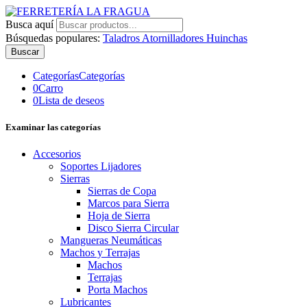
Busca aquí
Búsquedas populares:
Taladros
Atornilladores
Huinchas
Buscar
Categorías
Categorías
0
Carro
0
Lista de deseos
Examinar las categorías
Accesorios
Soportes Lijadores
Sierras
Sierras de Copa
Marcos para Sierra
Hoja de Sierra
Disco Sierra Circular
Mangueras Neumáticas
Machos y Terrajas
Machos
Terrajas
Porta Machos
Lubricantes