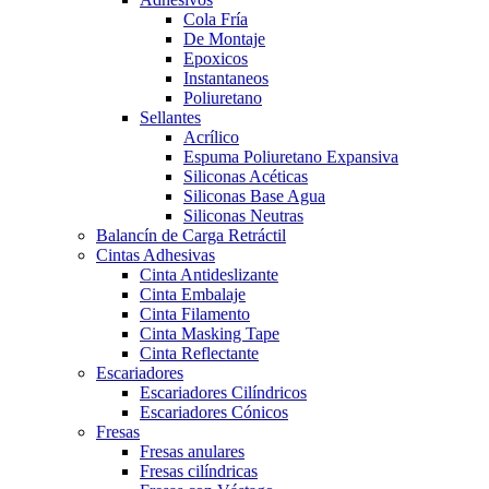
Cola Fría
De Montaje
Epoxicos
Instantaneos
Poliuretano
Sellantes
Acrílico
Espuma Poliuretano Expansiva
Siliconas Acéticas
Siliconas Base Agua
Siliconas Neutras
Balancín de Carga Retráctil
Cintas Adhesivas
Cinta Antideslizante
Cinta Embalaje
Cinta Filamento
Cinta Masking Tape
Cinta Reflectante
Escariadores
Escariadores Cilíndricos
Escariadores Cónicos
Fresas
Fresas anulares
Fresas cilíndricas