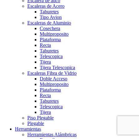
Escalera de atico
Escaleras de Acero
Taburetes
Tipo Avion
Escaleras de Aluminio
Cosechera
Multiproposito
Plataforma
Recta
Taburetes
Telescopica
Tijera
Tijera Telescopica
Escaleras Fibra de Vidrio
Doble Acceso
Multiproposito
Plataforma
Recta
Taburetes
Telescopica
Tijera
Piso Plegable
Plegable
Herramientas
Herramientas Alámbricas