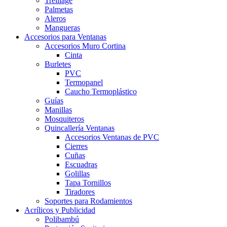
Treillage
Palmetas
Aleros
Mangueras
Accesorios para Ventanas
Accesorios Muro Cortina
Cinta
Burletes
PVC
Termopanel
Caucho Termoplástico
Guías
Manillas
Mosquiteros
Quincallería Ventanas
Accesorios Ventanas de PVC
Cierres
Cuñas
Escuadras
Golillas
Tapa Tornillos
Tiradores
Soportes para Rodamientos
Acrílicos y Publicidad
Polibambú