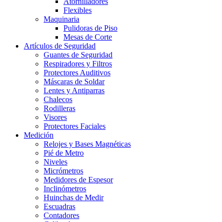
Atornilladores
Flexibles
Maquinaria
Pulidoras de Piso
Mesas de Corte
Artículos de Seguridad
Guantes de Seguridad
Respiradores y Filtros
Protectores Auditivos
Máscaras de Soldar
Lentes y Antiparras
Chalecos
Rodilleras
Visores
Protectores Faciales
Medición
Relojes y Bases Magnéticas
Pié de Metro
Niveles
Micrómetros
Medidores de Espesor
Inclinómetros
Huinchas de Medir
Escuadras
Contadores