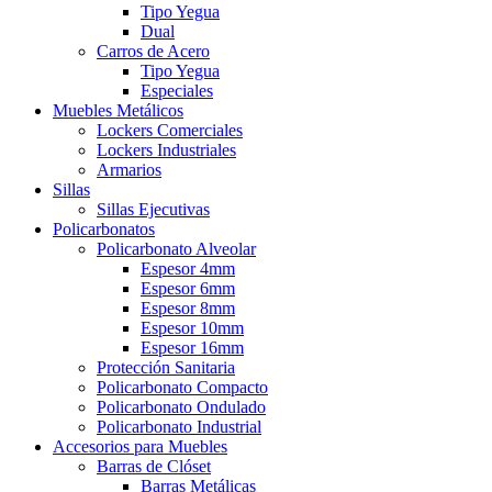
Tipo Yegua
Dual
Carros de Acero
Tipo Yegua
Especiales
Muebles Metálicos
Lockers Comerciales
Lockers Industriales
Armarios
Sillas
Sillas Ejecutivas
Policarbonatos
Policarbonato Alveolar
Espesor 4mm
Espesor 6mm
Espesor 8mm
Espesor 10mm
Espesor 16mm
Protección Sanitaria
Policarbonato Compacto
Policarbonato Ondulado
Policarbonato Industrial
Accesorios para Muebles
Barras de Clóset
Barras Metálicas