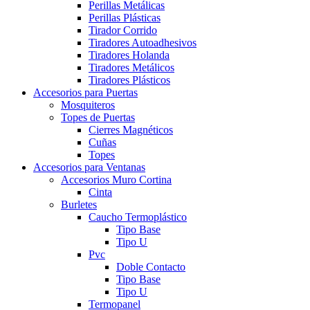
Perillas Metálicas
Perillas Plásticas
Tirador Corrido
Tiradores Autoadhesivos
Tiradores Holanda
Tiradores Metálicos
Tiradores Plásticos
Accesorios para Puertas
Mosquiteros
Topes de Puertas
Cierres Magnéticos
Cuñas
Topes
Accesorios para Ventanas
Accesorios Muro Cortina
Cinta
Burletes
Caucho Termoplástico
Tipo Base
Tipo U
Pvc
Doble Contacto
Tipo Base
Tipo U
Termopanel