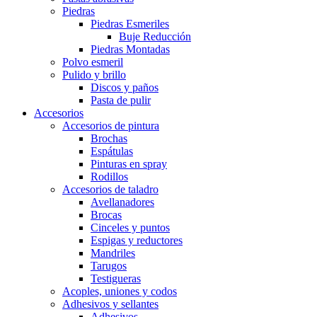
Piedras
Piedras Esmeriles
Buje Reducción
Piedras Montadas
Polvo esmeril
Pulido y brillo
Discos y paños
Pasta de pulir
Accesorios
Accesorios de pintura
Brochas
Espátulas
Pinturas en spray
Rodillos
Accesorios de taladro
Avellanadores
Brocas
Cinceles y puntos
Espigas y reductores
Mandriles
Tarugos
Testigueras
Acoples, uniones y codos
Adhesivos y sellantes
Adhesivos