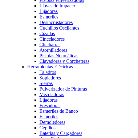
Pistolas Pulverizadoras
Llaves de Impacto
Lijadoras
Esmeriles
Desincrustadores
Cuchillos Oscilantes
Cizallas
Cinceladores
Chicharras
Atornilladores
Pistolas Neumáticas
Clavadoras y Corcheteras
Herramientas Eléctricas
Taladros
Sopladores
Sierras
Pulverizador de Pinturas
Mezcladoras
Lijadoras
Fresadoras
Esmeriles de Banco
Esmeriles
Demoledores
Cepillos
Baterías y Cargadores