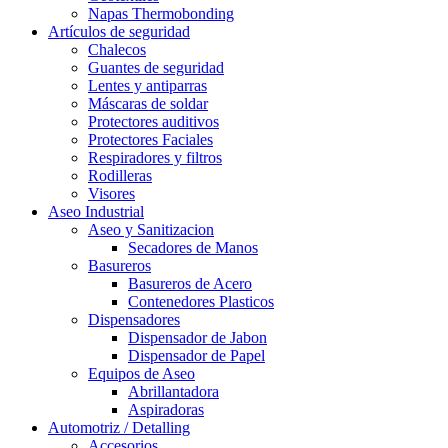
Napas Thermobonding
Artículos de seguridad
Chalecos
Guantes de seguridad
Lentes y antiparras
Máscaras de soldar
Protectores auditivos
Protectores Faciales
Respiradores y filtros
Rodilleras
Visores
Aseo Industrial
Aseo y Sanitizacion
Secadores de Manos
Basureros
Basureros de Acero
Contenedores Plasticos
Dispensadores
Dispensador de Jabon
Dispensador de Papel
Equipos de Aseo
Abrillantadora
Aspiradoras
Automotriz / Detalling
Accesorios