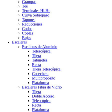
Grampas
Tee
Terminales Hi-He
Curva Sobrepaso
Tapones
Reducciones
Codos
Coplas
Bujes
Escaleras
Escaleras de Aluminio
Telescópica
Tijera
Taburetes
Recta
Tijera Telescópica
Cosechera
Multipropósito
Plataforma
Escaleras Fibra de Vidrio
Tijera
Doble Acceso
Telescópica
Recta
Plataforma