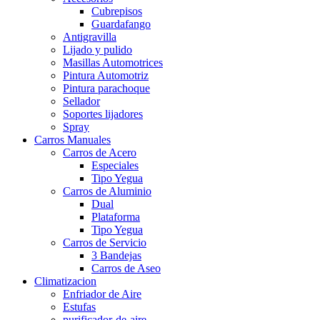
Cubrepisos
Guardafango
Antigravilla
Lijado y pulido
Masillas Automotrices
Pintura Automotriz
Pintura parachoque
Sellador
Soportes lijadores
Spray
Carros Manuales
Carros de Acero
Especiales
Tipo Yegua
Carros de Aluminio
Dual
Plataforma
Tipo Yegua
Carros de Servicio
3 Bandejas
Carros de Aseo
Climatizacion
Enfriador de Aire
Estufas
purificador-de-aire