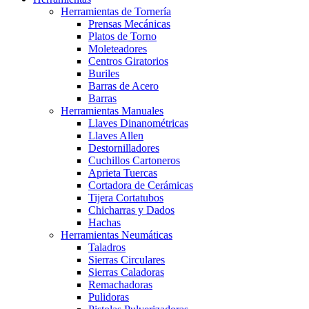
Herramientas de Tornería
Prensas Mecánicas
Platos de Torno
Moleteadores
Centros Giratorios
Buriles
Barras de Acero
Barras
Herramientas Manuales
Llaves Dinanométricas
Llaves Allen
Destornilladores
Cuchillos Cartoneros
Aprieta Tuercas
Cortadora de Cerámicas
Tijera Cortatubos
Chicharras y Dados
Hachas
Herramientas Neumáticas
Taladros
Sierras Circulares
Sierras Caladoras
Remachadoras
Pulidoras