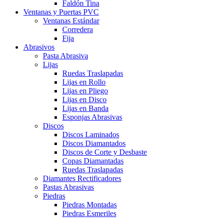
Faldón Tina
Ventanas y Puertas PVC
Ventanas Estándar
Corredera
Fija
Abrasivos
Pasta Abrasiva
Lijas
Ruedas Traslapadas
Lijas en Rollo
Lijas en Pliego
Lijas en Disco
Lijas en Banda
Esponjas Abrasivas
Discos
Discos Laminados
Discos Diamantados
Discos de Corte y Desbaste
Copas Diamantadas
Ruedas Traslapadas
Diamantes Rectificadores
Pastas Abrasivas
Piedras
Piedras Montadas
Piedras Esmeriles