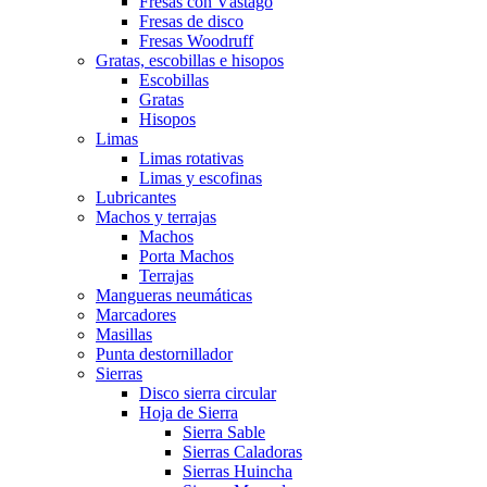
Fresas con Vástago
Fresas de disco
Fresas Woodruff
Gratas, escobillas e hisopos
Escobillas
Gratas
Hisopos
Limas
Limas rotativas
Limas y escofinas
Lubricantes
Machos y terrajas
Machos
Porta Machos
Terrajas
Mangueras neumáticas
Marcadores
Masillas
Punta destornillador
Sierras
Disco sierra circular
Hoja de Sierra
Sierra Sable
Sierras Caladoras
Sierras Huincha