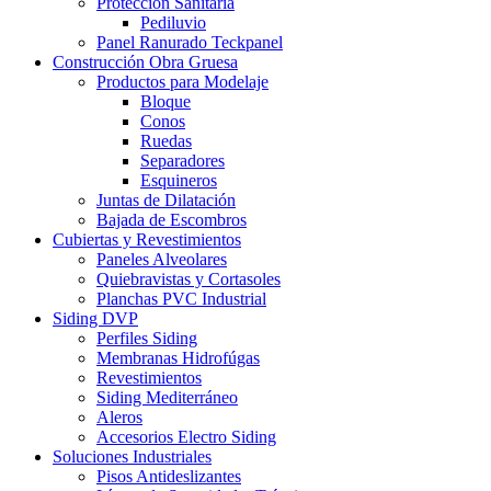
Protección Sanitaria
Pediluvio
Panel Ranurado Teckpanel
Construcción Obra Gruesa
Productos para Modelaje
Bloque
Conos
Ruedas
Separadores
Esquineros
Juntas de Dilatación
Bajada de Escombros
Cubiertas y Revestimientos
Paneles Alveolares
Quiebravistas y Cortasoles
Planchas PVC Industrial
Siding DVP
Perfiles Siding
Membranas Hidrofúgas
Revestimientos
Siding Mediterráneo
Aleros
Accesorios Electro Siding
Soluciones Industriales
Pisos Antideslizantes