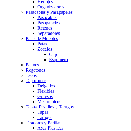
Herrajes
Organizadores
Pasacables y Pasapapeles
Pasacables
Pasapapeles
Retenes
Separadores
Patas de Muebles
Patas
Zocalos
Clip
Esquinero
Patines
Regatones
Tacos
Tapacantos
Delgados
Flexibles
Gruesos
Melaminicos
Tapas, Pestillos y Tarugos
Tapas
Tarugos
Tiradores y Perillas
Asas Plasticas