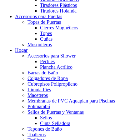
Tiradores Plásticos
Tiradores Holanda
Accesorios para Puertas
Topes de Puertas
Cierres Magnéticos
Topes
Cuñas
Mosquiteros
Hogar
Accesorios para Shower
Perfiles
Plancha Acrílico
Barras de Baño
Colgadores de Ropa
Cubrepisos Polipropileno
Limpia Pies
Maceteros
Membranas de PVC Aquaplan para Piscinas
Polimambú
Sellos de Puertas y Ventanas
Sellos
Cinta Selladora
Tapones de Baño
Toalleros