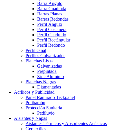
Barra Ángulo
Barra Cuadrada
Barras Planas
Barras Redondas
Perfil Ángulo
Perfil Costanera
Perfil Cuadrado
Perfil Rectángular
Perfil Redondo
Perfil canal
Perfiles Galvanizados
Planchas Lisas
Galvanizadas
Prepintada
Zinc Aluminio
Planchas Negras
Diamantadas
Acrílicos y Publicidad
Panel Ranurado Teckpanel
Polibambú
Protección Sanitaria
Pediluvio
Aislantes y Napas
Aislantes Térmicos y Absorbentes Acústicos
Geotextiles