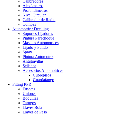
Calibradores
Alexómetros
Profundimetros
Nivel Circular
Calibrador de Radio
Compás
Automotriz / Detalling
Soportes Lijadores
Pintura Parachoque
Masillas Automotrices
Lijado y Pulido
Spray
Pintura Automotriz
Antigravillas
Sellador
Accesorios Automotrices
Cubrepisos
Guardafango
Fitting PPR
Fusoras
Uniones
Boquillas
Tarugos
Llaves Bola
Llaves de Paso