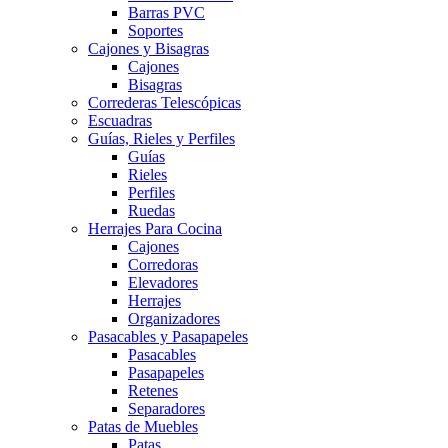
Barras PVC
Soportes
Cajones y Bisagras
Cajones
Bisagras
Correderas Telescópicas
Escuadras
Guías, Rieles y Perfiles
Guías
Rieles
Perfiles
Ruedas
Herrajes Para Cocina
Cajones
Corredoras
Elevadores
Herrajes
Organizadores
Pasacables y Pasapapeles
Pasacables
Pasapapeles
Retenes
Separadores
Patas de Muebles
Patas