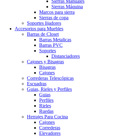
Sierras Manuales
Sierras Máquina
Marcos para sierra
Sierras de copa
Soportes lijadores
Accesorios para Muebles
Barras de Closet
Barras Metalicas
Barras PVC
Soportes
Distanciadores
Cajones y Bisagras
Bisagras
Cajones
Correderas Telescópicas
Escuadras
Guias, Rieles y Perfiles
Guias
Perfiles
Rieles
Ruedas
Herrajes Para Cocina
Cajones
Correderas
Elevadores