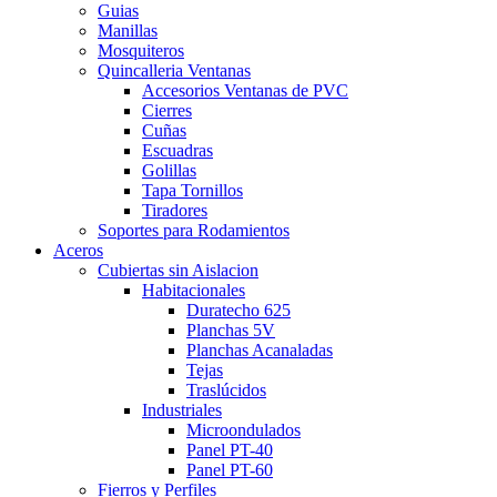
Guias
Manillas
Mosquiteros
Quincalleria Ventanas
Accesorios Ventanas de PVC
Cierres
Cuñas
Escuadras
Golillas
Tapa Tornillos
Tiradores
Soportes para Rodamientos
Aceros
Cubiertas sin Aislacion
Habitacionales
Duratecho 625
Planchas 5V
Planchas Acanaladas
Tejas
Traslúcidos
Industriales
Microondulados
Panel PT-40
Panel PT-60
Fierros y Perfiles