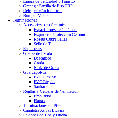
Líneas de Seguridad y Tránsito
Grating / Parrilla de Piso FRP
Refrigeración Industrial
Bumper Muelle
Terminaciones
Accesorios para Cerámica
Espaciadores de Cerámica
Esquineros Protección Cerámica
Roseta Cubre Fallas
Sello de Tina
Esquineros
Gradas de Escala
Descansos
Grada
Nariz de Grada
Guardapolvos
PVC Flexible
PVC Rígido
Sanitario
Rejillas y Celosias de Ventilación
Embutidas
Planas
Terminaciones de Pisos
Canaletas Aguas Lluvias
Faldones de Tina y Ducha