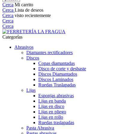
Cerca
Mi carrito
Cerca
Lista de deseos
Cerca
visto recientemente
Cerca
Cerca
Categorías
Abrasivos
Diamantes rectificadores
Discos
Copas diamantadas
Disco de corte y desbaste
Discos Diamantados
Discos Laminados
Ruedas Traslapadas
Lijas
Esponjas abrasivas
Lijas en banda
Lijas en disco
Lijas en pliego
Lijas en rollo
Ruedas traslapadas
Pasta Abrasiva
Pastas abrasivas