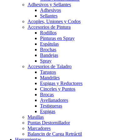
Adhesivos y Sellantes
Adhesivos
Sellantes
Acoples, Uniones y Codos
Accesorios de Pintura
Rodillos
Pinturas en Spray
Espátulas
Brochas
Bandejas
Spray
Accesorios de Taladro
Tarugos
Mandriles
Espigas y Reductores
Cinceles y Puntos
Brocas
Avellanadores
Testigueras
Espigas
Masillas
Puntas Destornillador
Marcadores
Balancin de Carga Retráctil
Herramientas