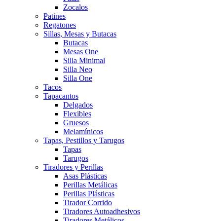
Zocalos
Patines
Regatones
Sillas, Mesas y Butacas
Butacas
Mesas One
Silla Minimal
Silla Neo
Silla One
Tacos
Tapacantos
Delgados
Flexibles
Gruesos
Melamínicos
Tapas, Pestillos y Tarugos
Tapas
Tarugos
Tiradores y Perillas
Asas Plásticas
Perillas Metálicas
Perillas Plásticas
Tirador Corrido
Tiradores Autoadhesivos
Tiradores Metálicos