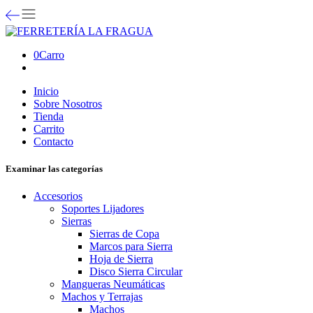
0
Carro
Inicio
Sobre Nosotros
Tienda
Carrito
Contacto
Examinar las categorías
Accesorios
Soportes Lijadores
Sierras
Sierras de Copa
Marcos para Sierra
Hoja de Sierra
Disco Sierra Circular
Mangueras Neumáticas
Machos y Terrajas
Machos