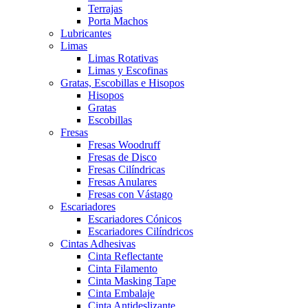
Terrajas
Porta Machos
Lubricantes
Limas
Limas Rotativas
Limas y Escofinas
Gratas, Escobillas e Hisopos
Hisopos
Gratas
Escobillas
Fresas
Fresas Woodruff
Fresas de Disco
Fresas Cilíndricas
Fresas Anulares
Fresas con Vástago
Escariadores
Escariadores Cónicos
Escariadores Cilíndricos
Cintas Adhesivas
Cinta Reflectante
Cinta Filamento
Cinta Masking Tape
Cinta Embalaje
Cinta Antideslizante