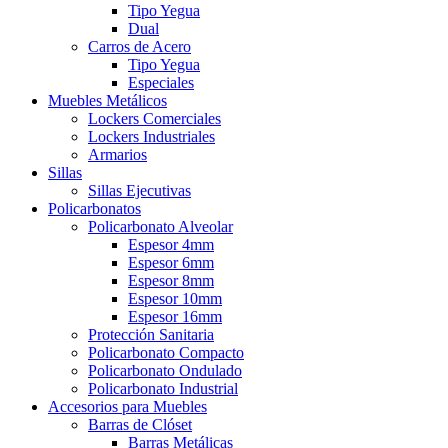
Tipo Yegua
Dual
Carros de Acero
Tipo Yegua
Especiales
Muebles Metálicos
Lockers Comerciales
Lockers Industriales
Armarios
Sillas
Sillas Ejecutivas
Policarbonatos
Policarbonato Alveolar
Espesor 4mm
Espesor 6mm
Espesor 8mm
Espesor 10mm
Espesor 16mm
Protección Sanitaria
Policarbonato Compacto
Policarbonato Ondulado
Policarbonato Industrial
Accesorios para Muebles
Barras de Clóset
Barras Metálicas