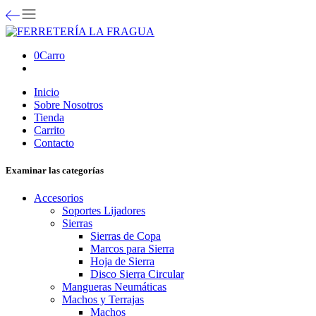
0
Carro
Inicio
Sobre Nosotros
Tienda
Carrito
Contacto
Examinar las categorías
Accesorios
Soportes Lijadores
Sierras
Sierras de Copa
Marcos para Sierra
Hoja de Sierra
Disco Sierra Circular
Mangueras Neumáticas
Machos y Terrajas
Machos