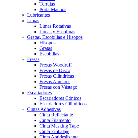
Terrajas
Porta Machos
Lubricantes
Limas
Limas Rotativas
Limas y Escofinas
Gratas, Escobillas e Hisopos
Hisopos
Gratas
Escobillas
Fresas
Fresas Woodruff
Fresas de Disco
Fresas Cilíndricas
Fresas Anulares
Fresas con Vástago
Escariadores
Escariadores Cónicos
Escariadores Cilíndricos
Cintas Adhesivas
Cinta Reflectante
Cinta Filamento
Cinta Masking Tape
Cinta Embalaje
Cinta Antideslizante