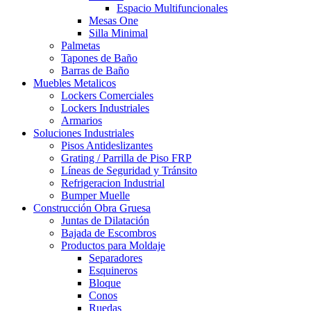
Espacio Multifuncionales
Mesas One
Silla Minimal
Palmetas
Tapones de Baño
Barras de Baño
Muebles Metalicos
Lockers Comerciales
Lockers Industriales
Armarios
Soluciones Industriales
Pisos Antideslizantes
Grating / Parrilla de Piso FRP
Líneas de Seguridad y Tránsito
Refrigeracion Industrial
Bumper Muelle
Construcción Obra Gruesa
Juntas de Dilatación
Bajada de Escombros
Productos para Moldaje
Separadores
Esquineros
Bloque
Conos
Ruedas