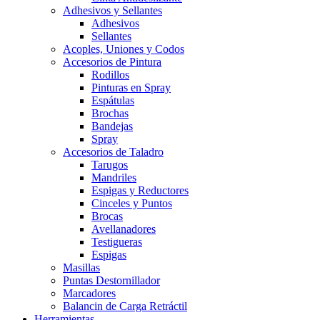
Adhesivos y Sellantes
Adhesivos
Sellantes
Acoples, Uniones y Codos
Accesorios de Pintura
Rodillos
Pinturas en Spray
Espátulas
Brochas
Bandejas
Spray
Accesorios de Taladro
Tarugos
Mandriles
Espigas y Reductores
Cinceles y Puntos
Brocas
Avellanadores
Testigueras
Espigas
Masillas
Puntas Destornillador
Marcadores
Balancin de Carga Retráctil
Herramientas