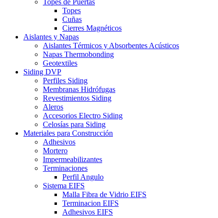
Topes de Puertas
Topes
Cuñas
Cierres Magnéticos
Aislantes y Napas
Aislantes Térmicos y Absorbentes Acústicos
Napas Thermobonding
Geotextiles
Siding DVP
Perfiles Siding
Membranas Hidrófugas
Revestimientos Siding
Aleros
Accesorios Electro Siding
Celosías para Siding
Materiales para Construcción
Adhesivos
Mortero
Impermeabilizantes
Terminaciones
Perfil Angulo
Sistema EIFS
Malla Fibra de Vidrio EIFS
Terminacion EIFS
Adhesivos EIFS