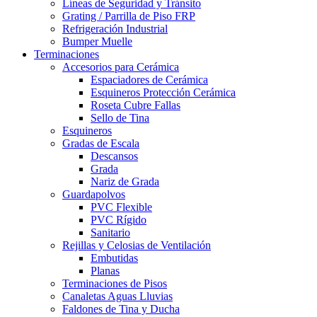
Líneas de Seguridad y Tránsito
Grating / Parrilla de Piso FRP
Refrigeración Industrial
Bumper Muelle
Terminaciones
Accesorios para Cerámica
Espaciadores de Cerámica
Esquineros Protección Cerámica
Roseta Cubre Fallas
Sello de Tina
Esquineros
Gradas de Escala
Descansos
Grada
Nariz de Grada
Guardapolvos
PVC Flexible
PVC Rígido
Sanitario
Rejillas y Celosias de Ventilación
Embutidas
Planas
Terminaciones de Pisos
Canaletas Aguas Lluvias
Faldones de Tina y Ducha