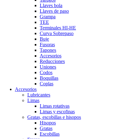
Llaves bola
Llaves de paso
Grampa
TEE
Terminales HI-HE
Curva Sobrepaso
Buje
Fusoras
Tapones
Accesorios
Reducciones
Uniones
Codos
Boquillas
Coplas
Accesorios
Lubricantes
Limas
Limas rotativas
Limas y escofinas
Gratas, escobillas e hisopos
Hisopos
Gratas
Escobillas