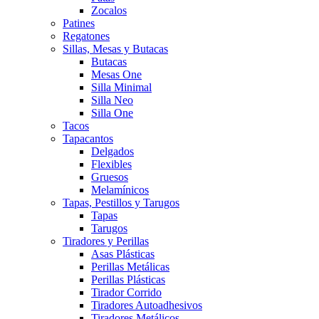
Zocalos
Patines
Regatones
Sillas, Mesas y Butacas
Butacas
Mesas One
Silla Minimal
Silla Neo
Silla One
Tacos
Tapacantos
Delgados
Flexibles
Gruesos
Melamínicos
Tapas, Pestillos y Tarugos
Tapas
Tarugos
Tiradores y Perillas
Asas Plásticas
Perillas Metálicas
Perillas Plásticas
Tirador Corrido
Tiradores Autoadhesivos
Tiradores Metálicos