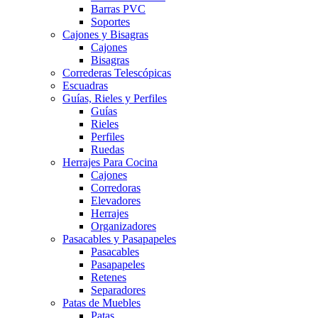
Barras PVC
Soportes
Cajones y Bisagras
Cajones
Bisagras
Correderas Telescópicas
Escuadras
Guías, Rieles y Perfiles
Guías
Rieles
Perfiles
Ruedas
Herrajes Para Cocina
Cajones
Corredoras
Elevadores
Herrajes
Organizadores
Pasacables y Pasapapeles
Pasacables
Pasapapeles
Retenes
Separadores
Patas de Muebles
Patas