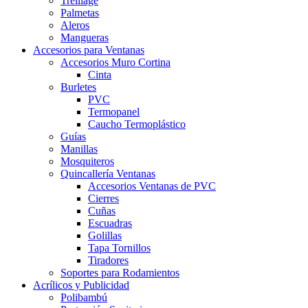
Treillage
Palmetas
Aleros
Mangueras
Accesorios para Ventanas
Accesorios Muro Cortina
Cinta
Burletes
PVC
Termopanel
Caucho Termoplástico
Guías
Manillas
Mosquiteros
Quincallería Ventanas
Accesorios Ventanas de PVC
Cierres
Cuñas
Escuadras
Golillas
Tapa Tornillos
Tiradores
Soportes para Rodamientos
Acrílicos y Publicidad
Polibambú