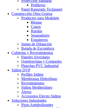
Protección Sanitaria
Pediluvio
Panel Ranurado Teckpanel
Construcción Obra Gruesa
Productos para Modelaje
Bloque
Conos
Ruedas
Separadores
Esquineros
Juntas de Dilatación
Bajada de Escombros
Cubiertas y Revestimientos
Paneles Alveolares
Quiebravistas y Cortasoles
Planchas PVC Industrial
Siding DVP
Perfiles Siding
Membranas Hidrofúgas
Revestimientos
Siding Mediterráneo
Aleros
Accesorios Electro Siding
Soluciones Industriales
Pisos Antideslizantes