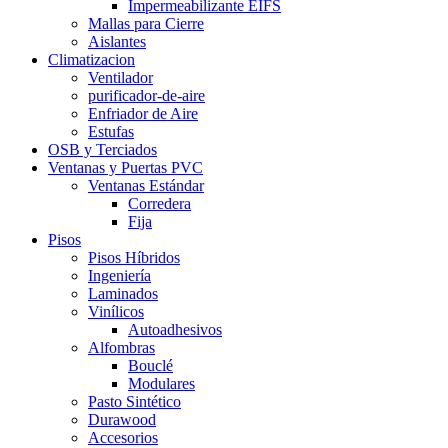
Impermeabilizante EIFS
Mallas para Cierre
Aislantes
Climatizacion
Ventilador
purificador-de-aire
Enfriador de Aire
Estufas
OSB y Terciados
Ventanas y Puertas PVC
Ventanas Estándar
Corredera
Fija
Pisos
Pisos Híbridos
Ingeniería
Laminados
Vinílicos
Autoadhesivos
Alfombras
Bouclé
Modulares
Pasto Sintético
Durawood
Accesorios