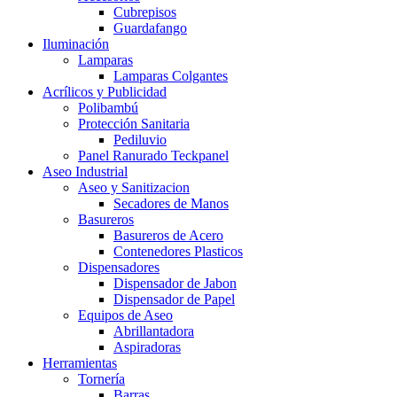
Cubrepisos
Guardafango
Iluminación
Lamparas
Lamparas Colgantes
Acrílicos y Publicidad
Polibambú
Protección Sanitaria
Pediluvio
Panel Ranurado Teckpanel
Aseo Industrial
Aseo y Sanitizacion
Secadores de Manos
Basureros
Basureros de Acero
Contenedores Plasticos
Dispensadores
Dispensador de Jabon
Dispensador de Papel
Equipos de Aseo
Abrillantadora
Aspiradoras
Herramientas
Tornería
Barras