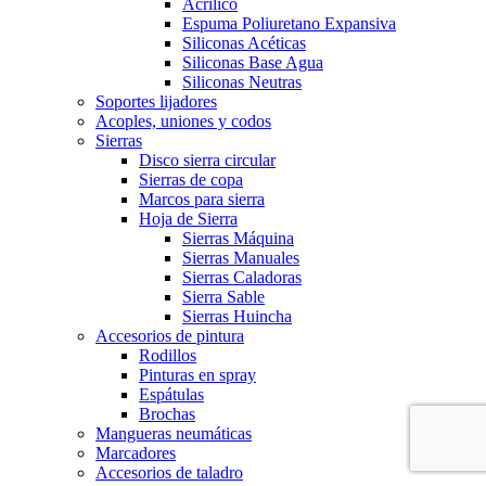
Acrílico
Espuma Poliuretano Expansiva
Siliconas Acéticas
Siliconas Base Agua
Siliconas Neutras
Soportes lijadores
Acoples, uniones y codos
Sierras
Disco sierra circular
Sierras de copa
Marcos para sierra
Hoja de Sierra
Sierras Máquina
Sierras Manuales
Sierras Caladoras
Sierra Sable
Sierras Huincha
Accesorios de pintura
Rodillos
Pinturas en spray
Espátulas
Brochas
Mangueras neumáticas
Marcadores
Accesorios de taladro