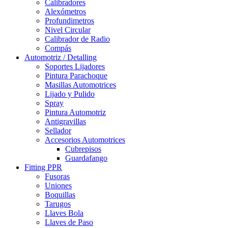
Calibradores
Alexómetros
Profundimetros
Nivel Circular
Calibrador de Radio
Compás
Automotriz / Detalling
Soportes Lijadores
Pintura Parachoque
Masillas Automotrices
Lijado y Pulido
Spray
Pintura Automotriz
Antigravillas
Sellador
Accesorios Automotrices
Cubrepisos
Guardafango
Fitting PPR
Fusoras
Uniones
Boquillas
Tarugos
Llaves Bola
Llaves de Paso