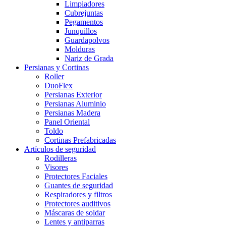
Limpiadores
Cubrejuntas
Pegamentos
Junquillos
Guardapolvos
Molduras
Nariz de Grada
Persianas y Cortinas
Roller
DuoFlex
Persianas Exterior
Persianas Aluminio
Persianas Madera
Panel Oriental
Toldo
Cortinas Prefabricadas
Artículos de seguridad
Rodilleras
Visores
Protectores Faciales
Guantes de seguridad
Respiradores y filtros
Protectores auditivos
Máscaras de soldar
Lentes y antiparras