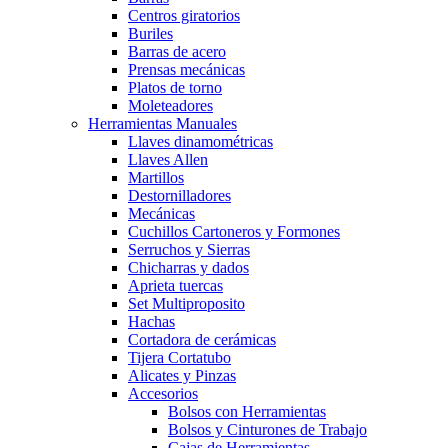
Centros giratorios
Buriles
Barras de acero
Prensas mecánicas
Platos de torno
Moleteadores
Herramientas Manuales
Llaves dinamométricas
Llaves Allen
Martillos
Destornilladores
Mecánicas
Cuchillos Cartoneros y Formones
Serruchos y Sierras
Chicharras y dados
Aprieta tuercas
Set Multiproposito
Hachas
Cortadora de cerámicas
Tijera Cortatubo
Alicates y Pinzas
Accesorios
Bolsos con Herramientas
Bolsos y Cinturones de Trabajo
Cajas de Herramientas