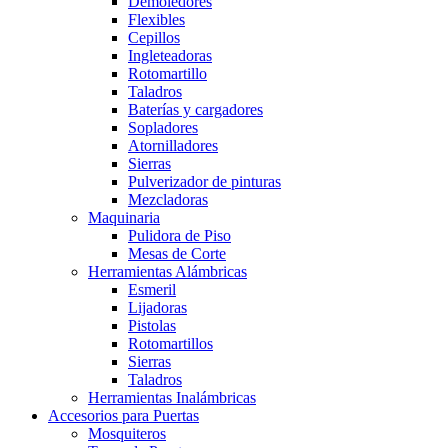
Demoledores
Flexibles
Cepillos
Ingleteadoras
Rotomartillo
Taladros
Baterías y cargadores
Sopladores
Atornilladores
Sierras
Pulverizador de pinturas
Mezcladoras
Maquinaria
Pulidora de Piso
Mesas de Corte
Herramientas Alámbricas
Esmeril
Lijadoras
Pistolas
Rotomartillos
Sierras
Taladros
Herramientas Inalámbricas
Accesorios para Puertas
Mosquiteros