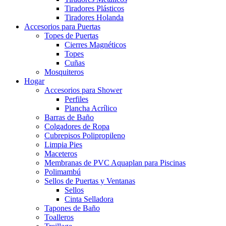
Tiradores Plásticos
Tiradores Holanda
Accesorios para Puertas
Topes de Puertas
Cierres Magnéticos
Topes
Cuñas
Mosquiteros
Hogar
Accesorios para Shower
Perfiles
Plancha Acrílico
Barras de Baño
Colgadores de Ropa
Cubrepisos Polipropileno
Limpia Pies
Maceteros
Membranas de PVC Aquaplan para Piscinas
Polimambú
Sellos de Puertas y Ventanas
Sellos
Cinta Selladora
Tapones de Baño
Toalleros