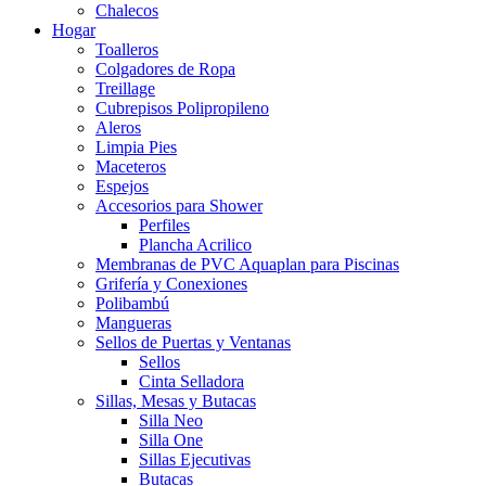
Chalecos
Hogar
Toalleros
Colgadores de Ropa
Treillage
Cubrepisos Polipropileno
Aleros
Limpia Pies
Maceteros
Espejos
Accesorios para Shower
Perfiles
Plancha Acrilico
Membranas de PVC Aquaplan para Piscinas
Grifería y Conexiones
Polibambú
Mangueras
Sellos de Puertas y Ventanas
Sellos
Cinta Selladora
Sillas, Mesas y Butacas
Silla Neo
Silla One
Sillas Ejecutivas
Butacas