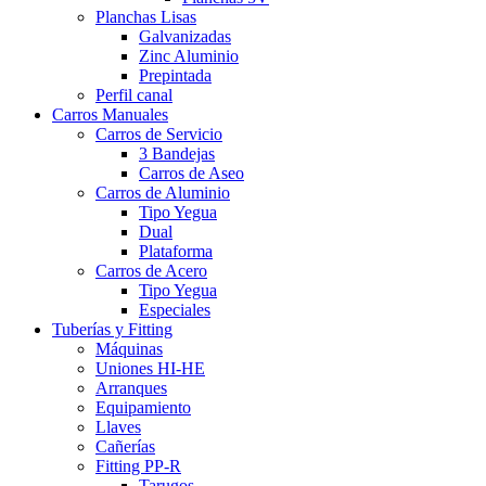
Planchas Lisas
Galvanizadas
Zinc Aluminio
Prepintada
Perfil canal
Carros Manuales
Carros de Servicio
3 Bandejas
Carros de Aseo
Carros de Aluminio
Tipo Yegua
Dual
Plataforma
Carros de Acero
Tipo Yegua
Especiales
Tuberías y Fitting
Máquinas
Uniones HI-HE
Arranques
Equipamiento
Llaves
Cañerías
Fitting PP-R
Tarugos