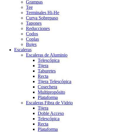
Grampas
Tee
Terminales Hi-He
Curva Sobrepaso
Tapones
Reducciones
Codos
Coplas
Bujes
Escaleras
Escaleras de Aluminio
Telescópica
Tijera
Taburetes
Recta
Tijera Telescópica
Cosechera
Multipropósito
Plataforma
Escaleras Fibra de Vidrio
Tijera
Doble Acceso
Telescópica
Recta
Plataforma