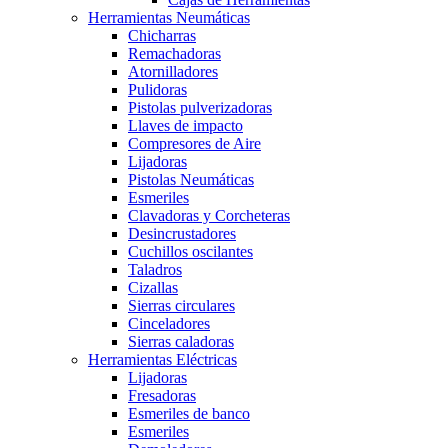
Herramientas Neumáticas
Chicharras
Remachadoras
Atornilladores
Pulidoras
Pistolas pulverizadoras
Llaves de impacto
Compresores de Aire
Lijadoras
Pistolas Neumáticas
Esmeriles
Clavadoras y Corcheteras
Desincrustadores
Cuchillos oscilantes
Taladros
Cizallas
Sierras circulares
Cinceladores
Sierras caladoras
Herramientas Eléctricas
Lijadoras
Fresadoras
Esmeriles de banco
Esmeriles