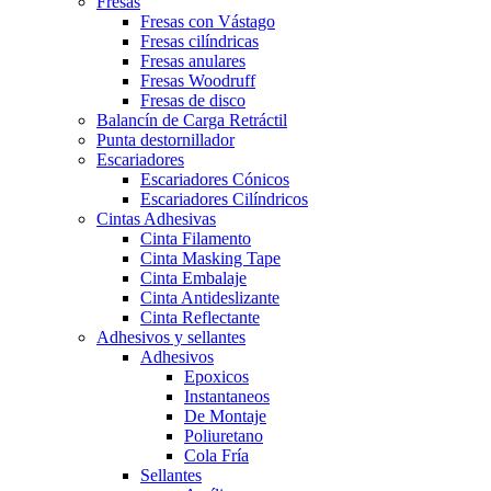
Fresas
Fresas con Vástago
Fresas cilíndricas
Fresas anulares
Fresas Woodruff
Fresas de disco
Balancín de Carga Retráctil
Punta destornillador
Escariadores
Escariadores Cónicos
Escariadores Cilíndricos
Cintas Adhesivas
Cinta Filamento
Cinta Masking Tape
Cinta Embalaje
Cinta Antideslizante
Cinta Reflectante
Adhesivos y sellantes
Adhesivos
Epoxicos
Instantaneos
De Montaje
Poliuretano
Cola Fría
Sellantes