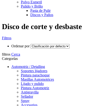
Polvo Esmeril
Pulido y Brillo
Pasta de Pulir
Discos y Paños
Disco de corte y desbaste
Filtros
Ordenar por
filtros
Cerca
Categorías
Automotriz / Detalling
Soportes lijadores
Pintura parachoque
Masillas Automotrices
Lijado y pulido
Pintura Automotriz
Antigravilla
Sellador
Spray
Accesorios