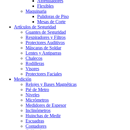
Atornilladores
Flexibles
Maquinaria
Pulidoras de Piso
Mesas de Corte
Artículos de Seguridad
Guantes de Seguridad
Respiradores y Filtros
Protectores Auditivos
Máscaras de Soldar
Lentes y Antiparras
Chalecos
Rodilleras
Visores
Protectores Faciales
Medición
Relojes y Bases Magnéticas
Pié de Metro
Niveles
Micrómetros
Medidores de Espesor
Inclinómetros
Huinchas de Medir
Escuadras
Contadores