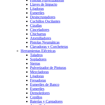
Pistolas Pulverizadoras
Llaves de Impacto
Lijadoras
Esmeriles
Desincrustadores
Cuchillos Oscilantes
Cizallas
Cinceladores
Chicharras
Atornilladores
Pistolas Neumáticas
Clavadoras y Corcheteras
Herramientas Eléctricas
Taladros
Sopladores
Sierras
Pulverizador de Pinturas
Mezcladoras
Lijadoras
Fresadoras
Esmeriles de Banco
Esmeriles
Demoledores
Cepillos
Baterías y Cargadores