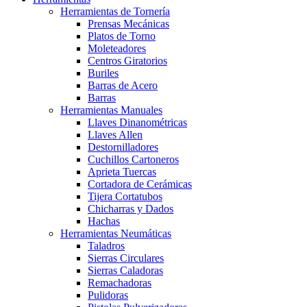
Herramientas de Tornería
Prensas Mecánicas
Platos de Torno
Moleteadores
Centros Giratorios
Buriles
Barras de Acero
Barras
Herramientas Manuales
Llaves Dinanométricas
Llaves Allen
Destornilladores
Cuchillos Cartoneros
Aprieta Tuercas
Cortadora de Cerámicas
Tijera Cortatubos
Chicharras y Dados
Hachas
Herramientas Neumáticas
Taladros
Sierras Circulares
Sierras Caladoras
Remachadoras
Pulidoras