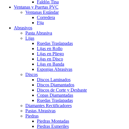
Faldón Tina
Ventanas y Puertas PVC
Ventanas Estándar
Corredera
Fija
Abrasivos
Pasta Abrasiva
Lijas
Ruedas Traslapadas
Lijas en Rollo
Lijas en Pliego
Lijas en Disco
Lijas en Banda
Esponjas Abrasivas
Discos
Discos Laminados
Discos Diamantados
Discos de Corte y Desbaste
Copas Diamantadas
Ruedas Traslapadas
Diamantes Rectificadores
Pastas Abrasivas
Piedras
Piedras Montadas
Piedras Esmeriles