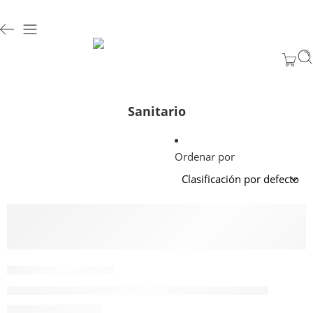
Sanitario
Ordenar por
AÑADIR AL CARRITO
2012100024050
Guardapolvo Sanitario 35x35mm Blanco 3mts 20 und
$
352.890
Valor NETO