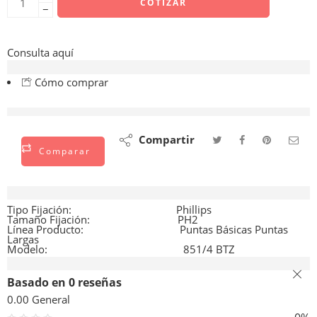
COTIZAR
−
Consulta aquí
Cómo comprar
están viendo esto ahora mismo
Compartir
Comparar
Descripción
Tipo Fijación:
Phillips
Tamaño Fijación:
PH2
Línea Producto:
Puntas Básicas
Puntas
Largas
Modelo:
851/4 BTZ
Valoraciones (0)
Basado en 0 reseñas
0.00
General