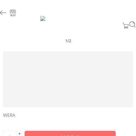
1
/
2
WERA
+