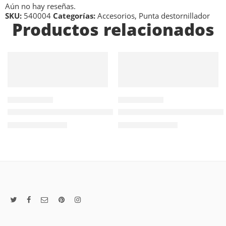
Aún no hay reseñas.
SKU:
540004
Categorías:
Accesorios
,
Punta destornillador
Productos relacionados
AÑADIR AL
AÑADIR AL
CARRITO
CARRITO
655007
204809
Brocha Eterna Condecora – Ancho 3» – Espesor 1/2»
Espátula Acero Templado 10
$
2.278
$
6.815
Valor NETO
Valor NETO