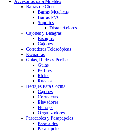
Accesorios para Muebles
Barras de Closet
Barras Metalicas
Barras PVC
Soportes
Distanciadores
Cajones y Bisagras
Bisagras
Cajones
Correderas Telescópicas
Escuadras
Guias, Rieles y Perfiles
Guias
Perfiles
Rieles
Ruedas
Herrajes Para Cocina
Cajones
Correderas
Elevadores
Herrajes
Organizadores
Pasacables y Pasapapeles
Pasacables
Pasapapeles