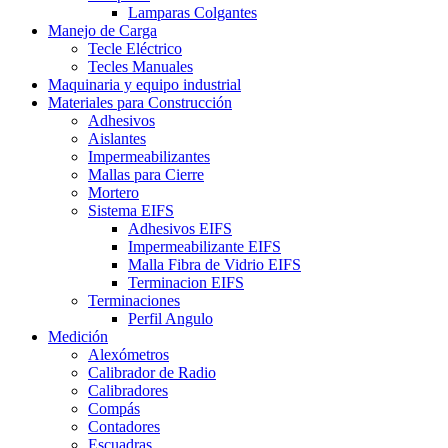
Lamparas Colgantes
Manejo de Carga
Tecle Eléctrico
Tecles Manuales
Maquinaria y equipo industrial
Materiales para Construcción
Adhesivos
Aislantes
Impermeabilizantes
Mallas para Cierre
Mortero
Sistema EIFS
Adhesivos EIFS
Impermeabilizante EIFS
Malla Fibra de Vidrio EIFS
Terminacion EIFS
Terminaciones
Perfil Angulo
Medición
Alexómetros
Calibrador de Radio
Calibradores
Compás
Contadores
Escuadras