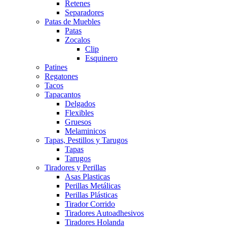
Retenes
Separadores
Patas de Muebles
Patas
Zocalos
Clip
Esquinero
Patines
Regatones
Tacos
Tapacantos
Delgados
Flexibles
Gruesos
Melaminicos
Tapas, Pestillos y Tarugos
Tapas
Tarugos
Tiradores y Perillas
Asas Plasticas
Perillas Metálicas
Perillas Plásticas
Tirador Corrido
Tiradores Autoadhesivos
Tiradores Holanda