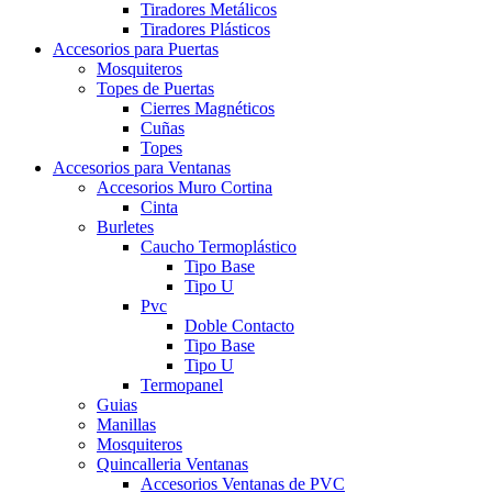
Tiradores Metálicos
Tiradores Plásticos
Accesorios para Puertas
Mosquiteros
Topes de Puertas
Cierres Magnéticos
Cuñas
Topes
Accesorios para Ventanas
Accesorios Muro Cortina
Cinta
Burletes
Caucho Termoplástico
Tipo Base
Tipo U
Pvc
Doble Contacto
Tipo Base
Tipo U
Termopanel
Guias
Manillas
Mosquiteros
Quincalleria Ventanas
Accesorios Ventanas de PVC