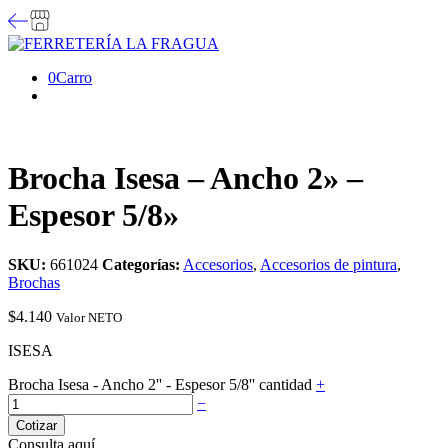
0
Carro
Brocha Isesa – Ancho 2» –
Espesor 5/8»
SKU:
661024
Categorías:
Accesorios
,
Accesorios de pintura
,
Brochas
$
4.140
Valor NETO
ISESA
Brocha Isesa - Ancho 2'' - Espesor 5/8'' cantidad
+
−
Cotizar
Consulta aquí