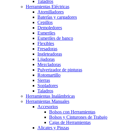
Taladros
Herramientas Eléctricas
Atornilladores
Baterías y cargadores
Cepillos
Demoledores
Esmeriles
Esmeriles de banco
Flexibles
Fresadoras
Ingleteadoras
Lijadoras
Mezcladoras
Pulverizador de pinturas
Rotomartillo
Sierras
Sopladores
Taladros
Herramientas Inalámbricas
Herramientas Manuales
Accesorios
Bolsos con Herramientas
Bolsos y Cinturones de Trabajo
Cajas de Herramientas
Alicates y Pinzas