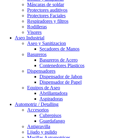
Máscaras de soldar
Protectores auditivos
Protectores Faciales
Respiradores y filtros
Rodilleras
Visores
Aseo Industrial
Aseo y Sanitizacion
Secadores de Manos
Basureros
Basureros de Acero
Contenedores Plasticos
Dispensadores
Dispensador de Jabon
Dispensador de Papel
Equipos de Aseo
Abrillantadora
Aspiradoras
Automotriz / Detalling
Accesorios
Cubrepisos
Guardafango
Antigravilla
Lijado y pulido
Masillas Automotrices