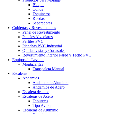
Productos para Moldaje
Bloque
Conos
Esquineros
Ruedas
Separadores
Cubiertas y Revestimientos
Panel de Revestimiento
Paneles Alveolares
Perfiles PVC
Planchas PVC Industrial
Quiebravistas y Cortasoles
Revestimiento Interior Pared y Techo PVC
Equipos de Levante
Montacargas
Transpaleta Manual
Escaleras
Andamios
Andamio de Aluminio
Andamios de Acero
Escalera de atico
Escaleras de Acero
Taburetes
Tipo Avion
Escaleras de Aluminio