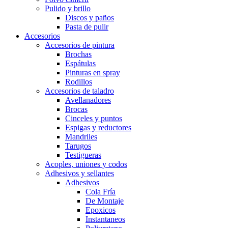
Pulido y brillo
Discos y paños
Pasta de pulir
Accesorios
Accesorios de pintura
Brochas
Espátulas
Pinturas en spray
Rodillos
Accesorios de taladro
Avellanadores
Brocas
Cinceles y puntos
Espigas y reductores
Mandriles
Tarugos
Testigueras
Acoples, uniones y codos
Adhesivos y sellantes
Adhesivos
Cola Fría
De Montaje
Epoxicos
Instantaneos