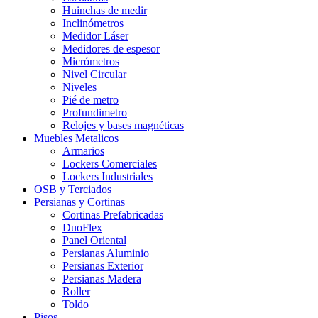
Huinchas de medir
Inclinómetros
Medidor Láser
Medidores de espesor
Micrómetros
Nivel Circular
Niveles
Pié de metro
Profundimetro
Relojes y bases magnéticas
Muebles Metalicos
Armarios
Lockers Comerciales
Lockers Industriales
OSB y Terciados
Persianas y Cortinas
Cortinas Prefabricadas
DuoFlex
Panel Oriental
Persianas Aluminio
Persianas Exterior
Persianas Madera
Roller
Toldo
Pisos