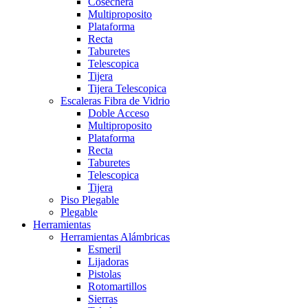
Cosechera
Multiproposito
Plataforma
Recta
Taburetes
Telescopica
Tijera
Tijera Telescopica
Escaleras Fibra de Vidrio
Doble Acceso
Multiproposito
Plataforma
Recta
Taburetes
Telescopica
Tijera
Piso Plegable
Plegable
Herramientas
Herramientas Alámbricas
Esmeril
Lijadoras
Pistolas
Rotomartillos
Sierras