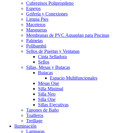
Cubrepisos Polipropileno
Espejos
Grifería y Conexiones
Limpia Pies
Maceteros
Mangueras
Membranas de PVC Aquaplan para Piscinas
Palmetas
Polibambú
Sellos de Puertas y Ventanas
Cinta Selladora
Sellos
Sillas, Mesas y Butacas
Butacas
Espacio Multifuncionales
Mesas One
Silla Minimal
Silla Neo
Silla One
Sillas Ejecutivas
Tapones de Baño
Toalleros
Treillage
Iluminación
Lamparas