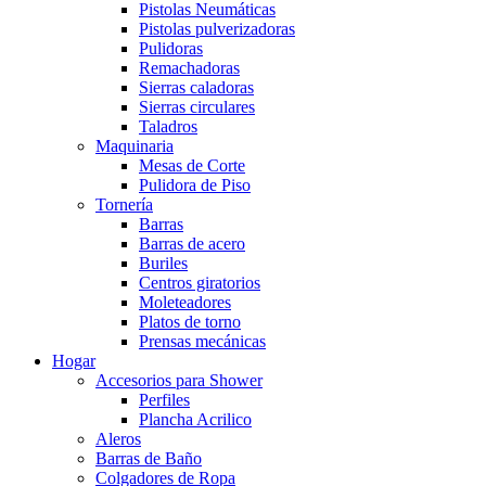
Pistolas Neumáticas
Pistolas pulverizadoras
Pulidoras
Remachadoras
Sierras caladoras
Sierras circulares
Taladros
Maquinaria
Mesas de Corte
Pulidora de Piso
Tornería
Barras
Barras de acero
Buriles
Centros giratorios
Moleteadores
Platos de torno
Prensas mecánicas
Hogar
Accesorios para Shower
Perfiles
Plancha Acrilico
Aleros
Barras de Baño
Colgadores de Ropa