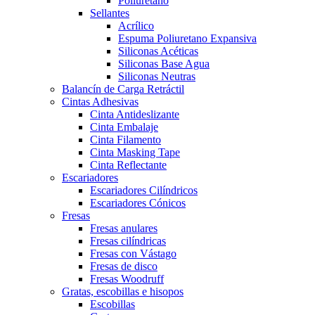
Poliuretano
Sellantes
Acrílico
Espuma Poliuretano Expansiva
Siliconas Acéticas
Siliconas Base Agua
Siliconas Neutras
Balancín de Carga Retráctil
Cintas Adhesivas
Cinta Antideslizante
Cinta Embalaje
Cinta Filamento
Cinta Masking Tape
Cinta Reflectante
Escariadores
Escariadores Cilíndricos
Escariadores Cónicos
Fresas
Fresas anulares
Fresas cilíndricas
Fresas con Vástago
Fresas de disco
Fresas Woodruff
Gratas, escobillas e hisopos
Escobillas