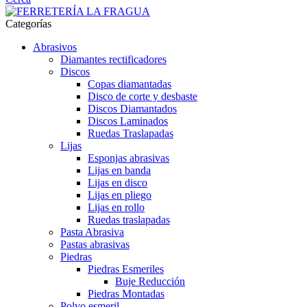
Categorías
Abrasivos
Diamantes rectificadores
Discos
Copas diamantadas
Disco de corte y desbaste
Discos Diamantados
Discos Laminados
Ruedas Traslapadas
Lijas
Esponjas abrasivas
Lijas en banda
Lijas en disco
Lijas en pliego
Lijas en rollo
Ruedas traslapadas
Pasta Abrasiva
Pastas abrasivas
Piedras
Piedras Esmeriles
Buje Reducción
Piedras Montadas
Polvo esmeril