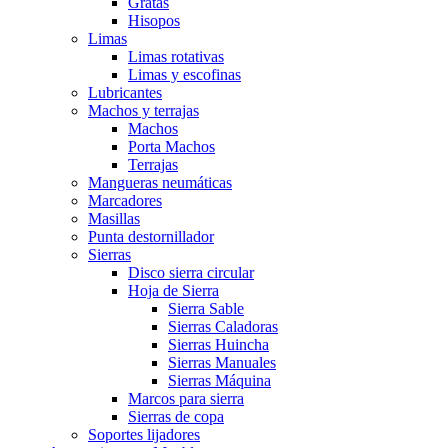
Gratas
Hisopos
Limas
Limas rotativas
Limas y escofinas
Lubricantes
Machos y terrajas
Machos
Porta Machos
Terrajas
Mangueras neumáticas
Marcadores
Masillas
Punta destornillador
Sierras
Disco sierra circular
Hoja de Sierra
Sierra Sable
Sierras Caladoras
Sierras Huincha
Sierras Manuales
Sierras Máquina
Marcos para sierra
Sierras de copa
Soportes lijadores