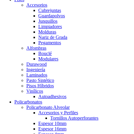
Accesorios
Cubrejuntas
Guardapolvos
Junquillos
Limpiadores
Molduras
Nariz de Grada
Pegamentos
Alfombras
Bouclé
Modulares
Durawood
Ingeniería
Laminados
Pasto Sintético
Pisos Híbridos
Vinílicos
Autoadhesivos
Policarbonatos
Policarbonato Alveolar
Accesorios y Perfiles
Tornillos Autoperforantes
Espesor 10mm
Espesor 16mm