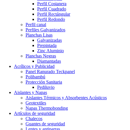
Perfil Costanera
Perfil Cuadrado
Perfil Rectángular
Perfil Redondo
Perfil canal
Perfiles Galvanizados
Planchas Lisas
Galvanizadas
Prepintada
Zinc Aluminio
Planchas Negras
Diamantadas
Acrílicos y Publicidad
Panel Ranurado Teckpanel
Polibambú
Protección Sanitaria
Pediluvio
Aislantes y Napas
Aislantes Térmicos y Absorbentes Acústicos
Geotextiles
Napas Thermobonding
Artículos de seguridad
Chalecos
Guantes de seguridad
Lentes y antiparras