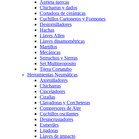
Aprieta tuercas
Chicharras y dados
Cortadora de cerámicas
Cuchillos Cartoneros y Formones
Destornilladores
Hachas
Llaves Allen
Llaves dinamométricas
Martillos
Mecánicas
Serruchos y Sierras
Set Multiproposito
Tijera Cortatubo
Herramientas Neumáticas
Atornilladores
Chicharras
Cinceladores
Cizallas
Clavadoras y Corcheteras
Compresores de Aire
Cuchillos oscilantes
Desincrustadores
Esmeriles
Lijadoras
Llaves de impacto