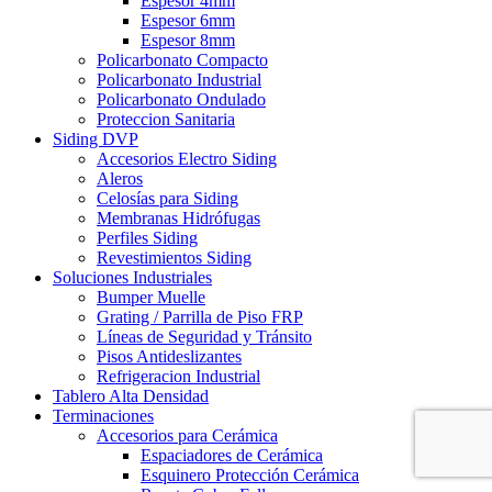
Espesor 4mm
Espesor 6mm
Espesor 8mm
Policarbonato Compacto
Policarbonato Industrial
Policarbonato Ondulado
Proteccion Sanitaria
Siding DVP
Accesorios Electro Siding
Aleros
Celosías para Siding
Membranas Hidrófugas
Perfiles Siding
Revestimientos Siding
Soluciones Industriales
Bumper Muelle
Grating / Parrilla de Piso FRP
Líneas de Seguridad y Tránsito
Pisos Antideslizantes
Refrigeracion Industrial
Tablero Alta Densidad
Terminaciones
Accesorios para Cerámica
Espaciadores de Cerámica
Esquinero Protección Cerámica