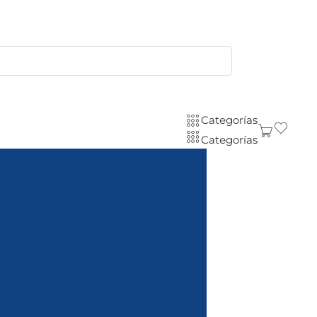
Categorías
Categorías