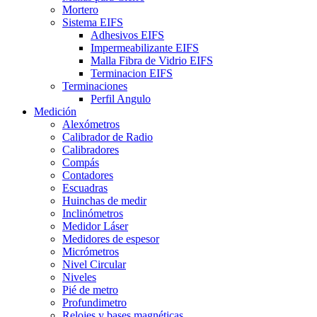
Mortero
Sistema EIFS
Adhesivos EIFS
Impermeabilizante EIFS
Malla Fibra de Vidrio EIFS
Terminacion EIFS
Terminaciones
Perfil Angulo
Medición
Alexómetros
Calibrador de Radio
Calibradores
Compás
Contadores
Escuadras
Huinchas de medir
Inclinómetros
Medidor Láser
Medidores de espesor
Micrómetros
Nivel Circular
Niveles
Pié de metro
Profundimetro
Relojes y bases magnéticas