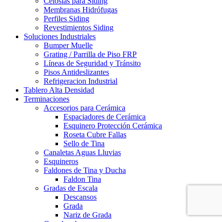
Celosías para Siding
Membranas Hidrófugas
Perfiles Siding
Revestimientos Siding
Soluciones Industriales
Bumper Muelle
Grating / Parrilla de Piso FRP
Líneas de Seguridad y Tránsito
Pisos Antideslizantes
Refrigeracion Industrial
Tablero Alta Densidad
Terminaciones
Accesorios para Cerámica
Espaciadores de Cerámica
Esquinero Protección Cerámica
Roseta Cubre Fallas
Sello de Tina
Canaletas Aguas Lluvias
Esquineros
Faldones de Tina y Ducha
Faldon Tina
Gradas de Escala
Descansos
Grada
Nariz de Grada