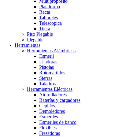
Multiproposito
Plataforma
Recta
Taburetes
Telescopica
Tijera
Piso Plegable
Plegable
Herramientas
Herramientas Alámbricas
Esmeril
Lijadoras
Pistolas
Rotomartillos
Sierras
Taladros
Herramientas Eléctricas
Atornilladores
Baterías y cargadores
Cepillos
Demoledores
Esmeriles
Esmeriles de banco
Flexibles
Fresadoras