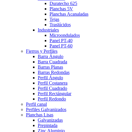
Duratecho 625
Planchas 5V
Planchas Acanaladas
Tejas
Traslúcidos
Industriales
Microondulados
Panel PT-40
Panel PT-60
Fierros y Perfiles
Barra Ángulo
Barra Cuadrada
Barras Planas
Barras Redondas
Perfil Ángulo
Perfil Costanera
Perfil Cuadrado
Perfil Rectángular
Perfil Redondo
Perfil canal
Perfiles Galvanizados
Planchas Lisas
Galvanizadas
Prepintada
Zinc Aluminio