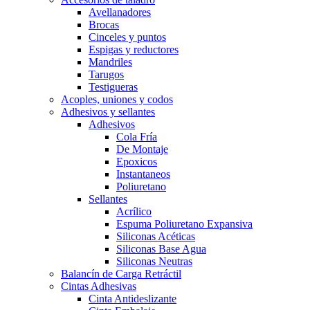
Avellanadores
Brocas
Cinceles y puntos
Espigas y reductores
Mandriles
Tarugos
Testigueras
Acoples, uniones y codos
Adhesivos y sellantes
Adhesivos
Cola Fría
De Montaje
Epoxicos
Instantaneos
Poliuretano
Sellantes
Acrílico
Espuma Poliuretano Expansiva
Siliconas Acéticas
Siliconas Base Agua
Siliconas Neutras
Balancín de Carga Retráctil
Cintas Adhesivas
Cinta Antideslizante