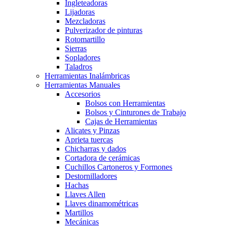
Ingleteadoras
Lijadoras
Mezcladoras
Pulverizador de pinturas
Rotomartillo
Sierras
Sopladores
Taladros
Herramientas Inalámbricas
Herramientas Manuales
Accesorios
Bolsos con Herramientas
Bolsos y Cinturones de Trabajo
Cajas de Herramientas
Alicates y Pinzas
Aprieta tuercas
Chicharras y dados
Cortadora de cerámicas
Cuchillos Cartoneros y Formones
Destornilladores
Hachas
Llaves Allen
Llaves dinamométricas
Martillos
Mecánicas