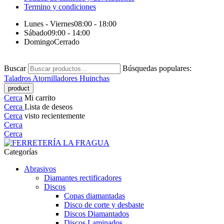
Termino y condiciones
Lunes - Viernes
08:00 - 18:00
Sábado
09:00 - 14:00
Domingo
Cerrado
Buscar
Búsquedas populares:
Taladros
Atornilladores
Huinchas
Cerca
Mi carrito
Cerca
Lista de deseos
Cerca
visto recientemente
Cerca
Cerca
Categorías
Abrasivos
Diamantes rectificadores
Discos
Copas diamantadas
Disco de corte y desbaste
Discos Diamantados
Discos Laminados