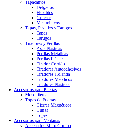
Tapacantos
Delgados
Flexibles
Gruesos
Melaminicos
Tapas, Pestillos y Tarugos
Tapas
Tarugos
Tiradores y Perillas
Asas Plasticas
Perillas Metálicas
Perillas Plásticas
Tirador Corrido
Tiradores Autoadhesivos
Tiradores Holanda
Tiradores Metálicos
Tiradores Plásticos
Accesorios para Puertas
Mosquiteros
Topes de Puertas
Cierres Magnéticos
Cuñas
Topes
Accesorios para Ventanas
Accesorios Muro Cortina