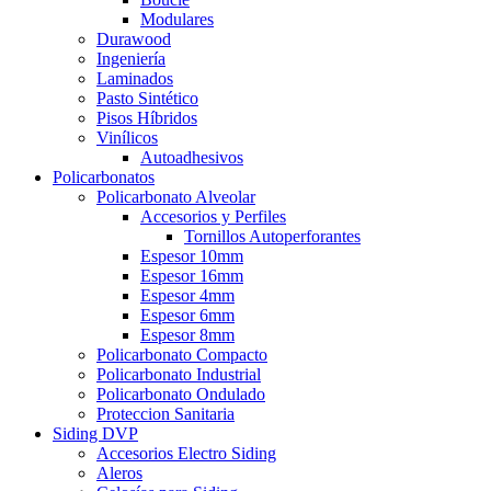
Modulares
Durawood
Ingeniería
Laminados
Pasto Sintético
Pisos Híbridos
Vinílicos
Autoadhesivos
Policarbonatos
Policarbonato Alveolar
Accesorios y Perfiles
Tornillos Autoperforantes
Espesor 10mm
Espesor 16mm
Espesor 4mm
Espesor 6mm
Espesor 8mm
Policarbonato Compacto
Policarbonato Industrial
Policarbonato Ondulado
Proteccion Sanitaria
Siding DVP
Accesorios Electro Siding
Aleros