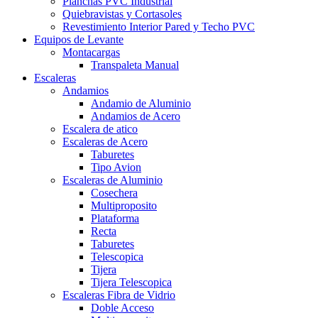
Planchas PVC Industrial
Quiebravistas y Cortasoles
Revestimiento Interior Pared y Techo PVC
Equipos de Levante
Montacargas
Transpaleta Manual
Escaleras
Andamios
Andamio de Aluminio
Andamios de Acero
Escalera de atico
Escaleras de Acero
Taburetes
Tipo Avion
Escaleras de Aluminio
Cosechera
Multiproposito
Plataforma
Recta
Taburetes
Telescopica
Tijera
Tijera Telescopica
Escaleras Fibra de Vidrio
Doble Acceso