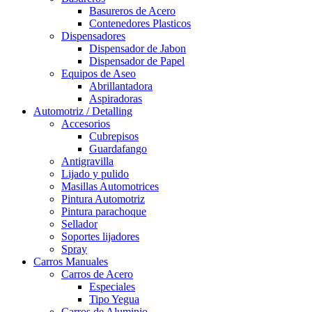
Basureros de Acero
Contenedores Plasticos
Dispensadores
Dispensador de Jabon
Dispensador de Papel
Equipos de Aseo
Abrillantadora
Aspiradoras
Automotriz / Detalling
Accesorios
Cubrepisos
Guardafango
Antigravilla
Lijado y pulido
Masillas Automotrices
Pintura Automotriz
Pintura parachoque
Sellador
Soportes lijadores
Spray
Carros Manuales
Carros de Acero
Especiales
Tipo Yegua
Carros de Aluminio