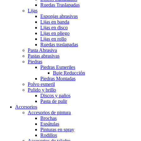
Ruedas Traslapadas
Lijas
Esponjas abrasivas
Lijas en banda
Lijas en disco
Lijas en pliego
Lijas en rollo
Ruedas traslapadas
Pasta Abrasiva
Pastas abrasivas
Piedras
Piedras Esmeriles
Buje Reducción
Piedras Montadas
Polvo esmeril
Pulido y brillo
Discos y paños
Pasta de pulir
Accesorios
Accesorios de pintura
Brochas
Espátulas
Pinturas en spray
Rodillos
Accesorios de taladro