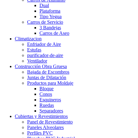
Dual
Plataforma
Tipo Yegua
Carros de Servicio
3 Bandejas
Carros de Aseo
Climatizacion
Enfriador de Aire
Estufas
purificador-de-aire
Ventilador
Construcción Obra Gruesa
Bajada de Escombros
Juntas de Dilatación
Productos para Moldaje
Bloque
Conos
Esquineros
Ruedas
Separadores
Cubiertas y Revestimientos
Panel de Revestimiento
Paneles Alveolares
Perfiles PVC