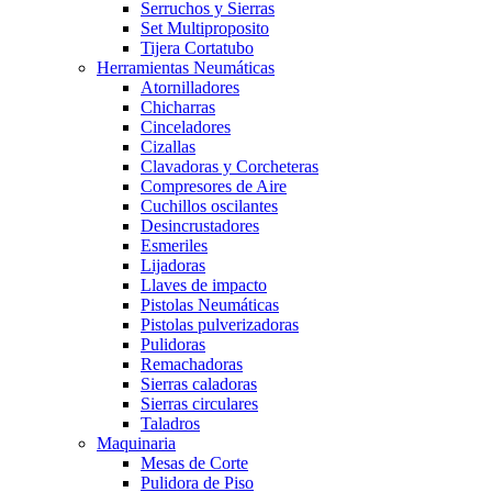
Serruchos y Sierras
Set Multiproposito
Tijera Cortatubo
Herramientas Neumáticas
Atornilladores
Chicharras
Cinceladores
Cizallas
Clavadoras y Corcheteras
Compresores de Aire
Cuchillos oscilantes
Desincrustadores
Esmeriles
Lijadoras
Llaves de impacto
Pistolas Neumáticas
Pistolas pulverizadoras
Pulidoras
Remachadoras
Sierras caladoras
Sierras circulares
Taladros
Maquinaria
Mesas de Corte
Pulidora de Piso