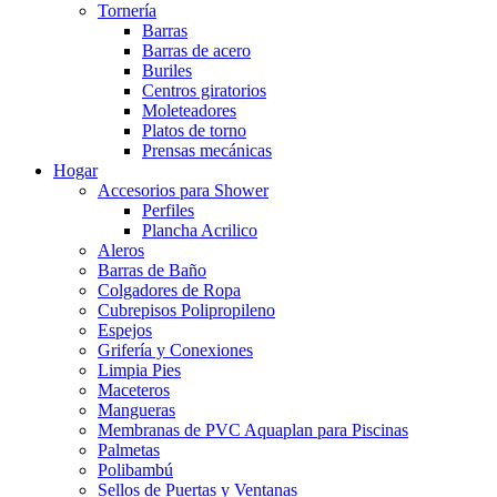
Tornería
Barras
Barras de acero
Buriles
Centros giratorios
Moleteadores
Platos de torno
Prensas mecánicas
Hogar
Accesorios para Shower
Perfiles
Plancha Acrilico
Aleros
Barras de Baño
Colgadores de Ropa
Cubrepisos Polipropileno
Espejos
Grifería y Conexiones
Limpia Pies
Maceteros
Mangueras
Membranas de PVC Aquaplan para Piscinas
Palmetas
Polibambú
Sellos de Puertas y Ventanas