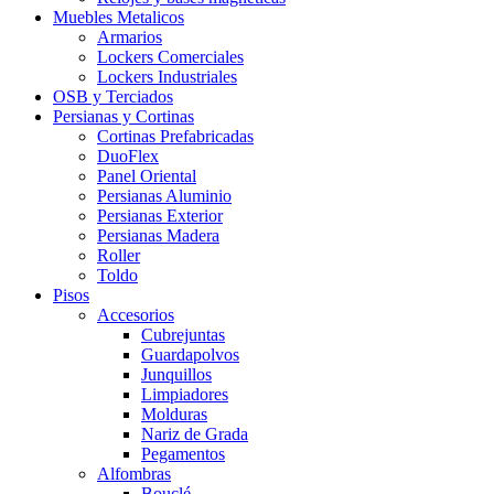
Muebles Metalicos
Armarios
Lockers Comerciales
Lockers Industriales
OSB y Terciados
Persianas y Cortinas
Cortinas Prefabricadas
DuoFlex
Panel Oriental
Persianas Aluminio
Persianas Exterior
Persianas Madera
Roller
Toldo
Pisos
Accesorios
Cubrejuntas
Guardapolvos
Junquillos
Limpiadores
Molduras
Nariz de Grada
Pegamentos
Alfombras
Bouclé