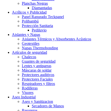
Planchas Negras
Diamantadas
Acrílicos y Publicidad
Panel Ranurado Teckpanel
Polibambú
Protección Sanitaria
Pediluvio
Aislantes y Napas
Aislantes Térmicos y Absorbentes Acústicos
Geotextiles
Napas Thermobonding
Artículos de seguridad
Chalecos
Guantes de seguridad
Lentes y antiparras
Máscaras de soldar
Protectores auditivos
Protectores Faciales
Respiradores y filtros
Rodilleras
Visores
Aseo Industrial
Aseo y Sanitizacion
Secadores de Manos
Basureros