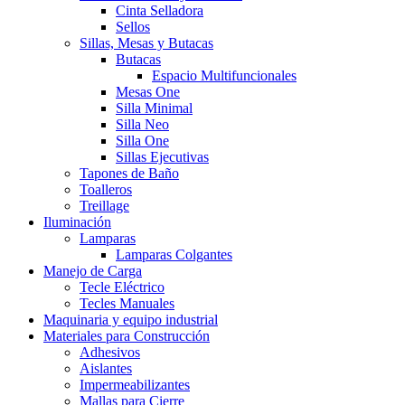
Cinta Selladora
Sellos
Sillas, Mesas y Butacas
Butacas
Espacio Multifuncionales
Mesas One
Silla Minimal
Silla Neo
Silla One
Sillas Ejecutivas
Tapones de Baño
Toalleros
Treillage
Iluminación
Lamparas
Lamparas Colgantes
Manejo de Carga
Tecle Eléctrico
Tecles Manuales
Maquinaria y equipo industrial
Materiales para Construcción
Adhesivos
Aislantes
Impermeabilizantes
Mallas para Cierre