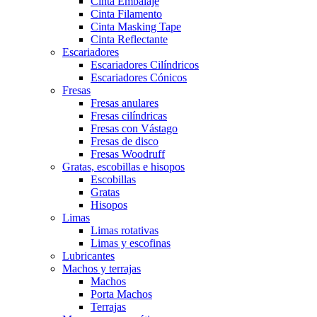
Cinta Embalaje
Cinta Filamento
Cinta Masking Tape
Cinta Reflectante
Escariadores
Escariadores Cilíndricos
Escariadores Cónicos
Fresas
Fresas anulares
Fresas cilíndricas
Fresas con Vástago
Fresas de disco
Fresas Woodruff
Gratas, escobillas e hisopos
Escobillas
Gratas
Hisopos
Limas
Limas rotativas
Limas y escofinas
Lubricantes
Machos y terrajas
Machos
Porta Machos
Terrajas