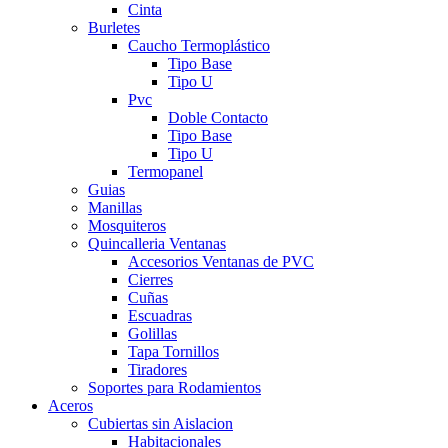
Cinta
Burletes
Caucho Termoplástico
Tipo Base
Tipo U
Pvc
Doble Contacto
Tipo Base
Tipo U
Termopanel
Guias
Manillas
Mosquiteros
Quincalleria Ventanas
Accesorios Ventanas de PVC
Cierres
Cuñas
Escuadras
Golillas
Tapa Tornillos
Tiradores
Soportes para Rodamientos
Aceros
Cubiertas sin Aislacion
Habitacionales