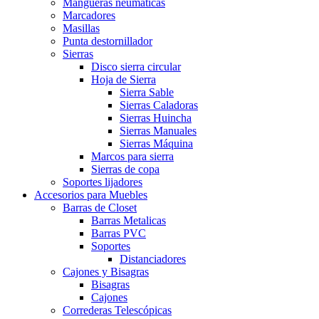
Mangueras neumáticas
Marcadores
Masillas
Punta destornillador
Sierras
Disco sierra circular
Hoja de Sierra
Sierra Sable
Sierras Caladoras
Sierras Huincha
Sierras Manuales
Sierras Máquina
Marcos para sierra
Sierras de copa
Soportes lijadores
Accesorios para Muebles
Barras de Closet
Barras Metalicas
Barras PVC
Soportes
Distanciadores
Cajones y Bisagras
Bisagras
Cajones
Correderas Telescópicas