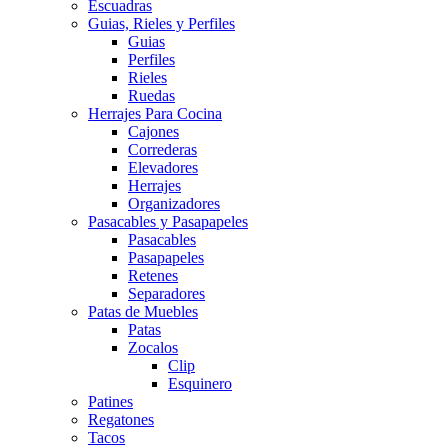
Escuadras
Guias, Rieles y Perfiles
Guias
Perfiles
Rieles
Ruedas
Herrajes Para Cocina
Cajones
Correderas
Elevadores
Herrajes
Organizadores
Pasacables y Pasapapeles
Pasacables
Pasapapeles
Retenes
Separadores
Patas de Muebles
Patas
Zocalos
Clip
Esquinero
Patines
Regatones
Tacos