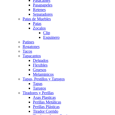
Pasacables
Pasapapeles
Retenes
Separadores
Patas de Muebles
Patas
Zocalos
Clip
Esquinero
Patines
Regatones
Tacos
Tapacantos
Delgados
Flexibles
Gruesos
Melaminicos
Tapas, Pestillos y Tarugos
Tapas
Tarugos
Tiradores y Perillas
Asas Plasticas
Perillas Metálicas
Perillas Plásticas
Tirador Corrido