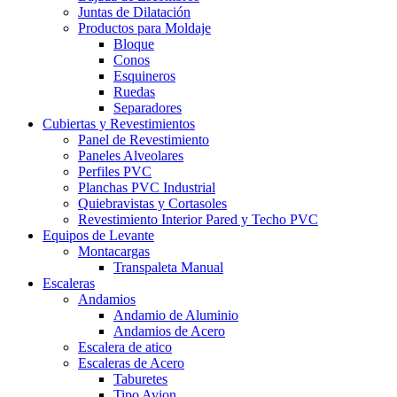
Juntas de Dilatación
Productos para Moldaje
Bloque
Conos
Esquineros
Ruedas
Separadores
Cubiertas y Revestimientos
Panel de Revestimiento
Paneles Alveolares
Perfiles PVC
Planchas PVC Industrial
Quiebravistas y Cortasoles
Revestimiento Interior Pared y Techo PVC
Equipos de Levante
Montacargas
Transpaleta Manual
Escaleras
Andamios
Andamio de Aluminio
Andamios de Acero
Escalera de atico
Escaleras de Acero
Taburetes
Tipo Avion