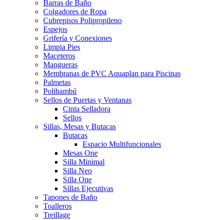
Barras de Baño
Colgadores de Ropa
Cubrepisos Polipropileno
Espejos
Grifería y Conexiones
Limpia Pies
Maceteros
Mangueras
Membranas de PVC Aquaplan para Piscinas
Palmetas
Polibambú
Sellos de Puertas y Ventanas
Cinta Selladora
Sellos
Sillas, Mesas y Butacas
Butacas
Espacio Multifuncionales
Mesas One
Silla Minimal
Silla Neo
Silla One
Sillas Ejecutivas
Tapones de Baño
Toalleros
Treillage