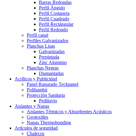
Barras Redondas
Perfil Ángulo
Perfil Costanera
Perfil Cuadrado
Perfil Rectángular
Perfil Redondo
Perfil canal
Perfiles Galvanizados
Planchas Lisas
Galvanizadas
Prepintada
Zinc Aluminio
Planchas Negras
Diamantadas
Acrílicos y Publicidad
Panel Ranurado Teckpanel
Polibambú
Protección Sanitaria
Pediluvio
Aislantes y Napas
Aislantes Térmicos y Absorbentes Acústicos
Geotextiles
Napas Thermobonding
Artículos de seguridad
Chalecos