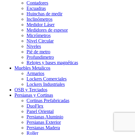
Contadores
Escuadras
Huinchas de medir
Inclinómetros
Medidor Láser
Medidores de espesor
Micrómetros
Nivel Circular
Niveles
Pié de metro
Profundimetro
Relojes y bases magnéticas
Muebles Metalicos
Armarios
Lockers Comerciales
Lockers Industriales
OSB y Terciados
Persianas y Cortinas
Cortinas Prefabricadas
DuoFlex
Panel Oriental
Persianas Aluminio
Persianas Exterior
Persianas Madera
Roller