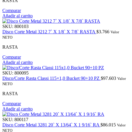
RASTA
Comparar
Añadir al carrito
SKU:
800103
Disco Corte Metal 3212 7` X 1/8` X 7/8` RASTA
$
3.766
Valor
NETO
RASTA
Comparar
Añadir al carrito
SKU:
800095
Disco/Corte Rasta Classi 115×1,0 Bucket 90+10 PZ
$
97.603
Valor
NETO
RASTA
Comparar
Añadir al carrito
SKU:
800117
Disco Corte Metal 3281 20` X 13/64` X 1 9/16` RA
$
86.015
Valor
NETO