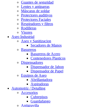
Guantes de seguridad
Lentes y antiparras
Máscaras de soldar
Protectores auditivos
Protectores Faciales
Respiradores y filtros
Rodilleras
Visores
Aseo Industrial
Aseo y Sanitizacion
Secadores de Manos
Basureros
Basureros de Acero
Contenedores Plasticos
Dispensadores
Dispensador de Jabon
Dispensador de Papel
Equipos de Aseo
Abrillantadora
Aspiradoras
Automotriz / Detalling
Accesorios
Cubrepisos
Guardafango
Antigravilla