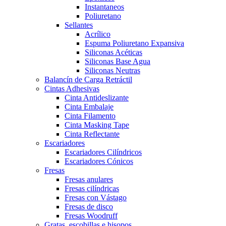
Instantaneos
Poliuretano
Sellantes
Acrílico
Espuma Poliuretano Expansiva
Siliconas Acéticas
Siliconas Base Agua
Siliconas Neutras
Balancín de Carga Retráctil
Cintas Adhesivas
Cinta Antideslizante
Cinta Embalaje
Cinta Filamento
Cinta Masking Tape
Cinta Reflectante
Escariadores
Escariadores Cilíndricos
Escariadores Cónicos
Fresas
Fresas anulares
Fresas cilíndricas
Fresas con Vástago
Fresas de disco
Fresas Woodruff
Gratas, escobillas e hisopos