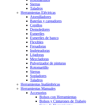
Sierras
Taladros
Herramientas Eléctricas
Atornilladores
Baterías y cargadores
Cepillos
Demoledores
Esmeriles
Esmeriles de banco
Flexibles
Fresadoras
Ingleteadoras
Lijadoras
Mezcladoras
Pulverizador de pinturas
Rotomartillo
Sierras
Sopladores
Taladros
Herramientas Inalámbricas
Herramientas Manuales
Accesorios
Bolsos con Herramientas
Bolsos y Cinturones de Trabajo