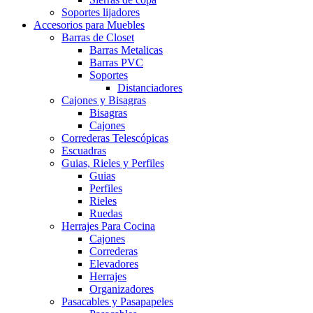
Soportes lijadores
Accesorios para Muebles
Barras de Closet
Barras Metalicas
Barras PVC
Soportes
Distanciadores
Cajones y Bisagras
Bisagras
Cajones
Correderas Telescópicas
Escuadras
Guias, Rieles y Perfiles
Guias
Perfiles
Rieles
Ruedas
Herrajes Para Cocina
Cajones
Correderas
Elevadores
Herrajes
Organizadores
Pasacables y Pasapapeles