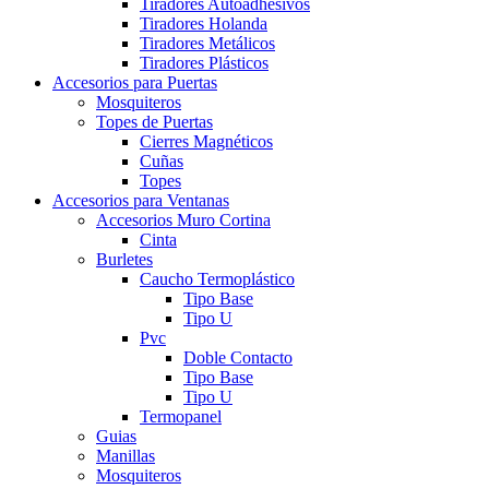
Tiradores Autoadhesivos
Tiradores Holanda
Tiradores Metálicos
Tiradores Plásticos
Accesorios para Puertas
Mosquiteros
Topes de Puertas
Cierres Magnéticos
Cuñas
Topes
Accesorios para Ventanas
Accesorios Muro Cortina
Cinta
Burletes
Caucho Termoplástico
Tipo Base
Tipo U
Pvc
Doble Contacto
Tipo Base
Tipo U
Termopanel
Guias
Manillas
Mosquiteros