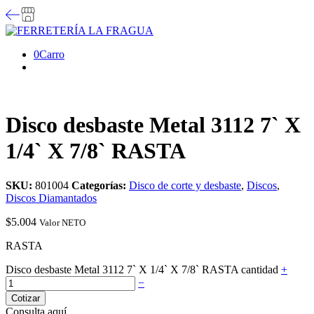
0
Carro
Disco desbaste Metal 3112 7` X
1/4` X 7/8` RASTA
SKU:
801004
Categorías:
Disco de corte y desbaste
,
Discos
,
Discos Diamantados
$
5.004
Valor NETO
RASTA
Disco desbaste Metal 3112 7` X 1/4` X 7/8` RASTA cantidad
+
−
Cotizar
Consulta aquí