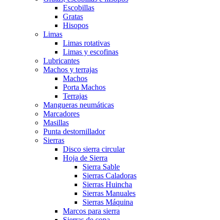
Escobillas
Gratas
Hisopos
Limas
Limas rotativas
Limas y escofinas
Lubricantes
Machos y terrajas
Machos
Porta Machos
Terrajas
Mangueras neumáticas
Marcadores
Masillas
Punta destornillador
Sierras
Disco sierra circular
Hoja de Sierra
Sierra Sable
Sierras Caladoras
Sierras Huincha
Sierras Manuales
Sierras Máquina
Marcos para sierra
Sierras de copa