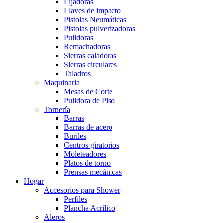
Lijadoras
Llaves de impacto
Pistolas Neumáticas
Pistolas pulverizadoras
Pulidoras
Remachadoras
Sierras caladoras
Sierras circulares
Taladros
Maquinaria
Mesas de Corte
Pulidora de Piso
Tornería
Barras
Barras de acero
Buriles
Centros giratorios
Moleteadores
Platos de torno
Prensas mecánicas
Hogar
Accesorios para Shower
Perfiles
Plancha Acrilico
Aleros