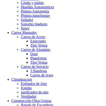
Lijado y pulido
Masillas Automotrices
Pintura Automotriz
Pintura parachoque
Sellador
Soportes lijadores
Spray
Carros Manuales
Carros de Acero
Especiales
Tipo Yegua
Carros de Aluminio
Dual
Plataforma
Tipo Yegua
Carros de Servicio
3 Bandejas
Carros de Aseo
Climatizacion
Enfriador de Aire
Estufas
purificador-de-aire
Ventilador
Construcción Obra Gruesa
Bajada de Escombros