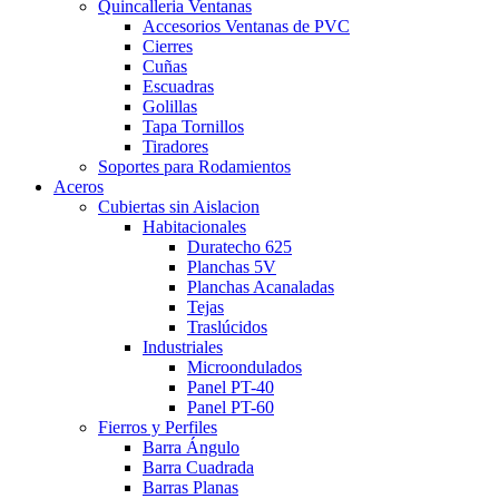
Quincalleria Ventanas
Accesorios Ventanas de PVC
Cierres
Cuñas
Escuadras
Golillas
Tapa Tornillos
Tiradores
Soportes para Rodamientos
Aceros
Cubiertas sin Aislacion
Habitacionales
Duratecho 625
Planchas 5V
Planchas Acanaladas
Tejas
Traslúcidos
Industriales
Microondulados
Panel PT-40
Panel PT-60
Fierros y Perfiles
Barra Ángulo
Barra Cuadrada
Barras Planas