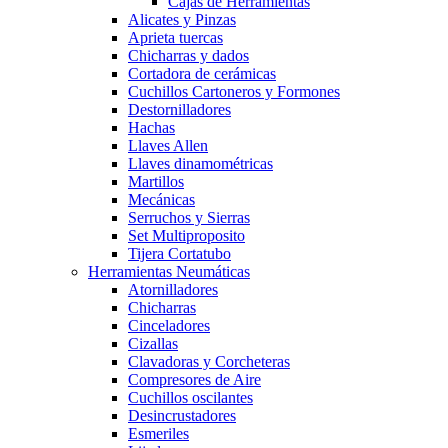
Cajas de Herramientas
Alicates y Pinzas
Aprieta tuercas
Chicharras y dados
Cortadora de cerámicas
Cuchillos Cartoneros y Formones
Destornilladores
Hachas
Llaves Allen
Llaves dinamométricas
Martillos
Mecánicas
Serruchos y Sierras
Set Multiproposito
Tijera Cortatubo
Herramientas Neumáticas
Atornilladores
Chicharras
Cinceladores
Cizallas
Clavadoras y Corcheteras
Compresores de Aire
Cuchillos oscilantes
Desincrustadores
Esmeriles