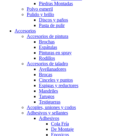
Piedras Montadas
Polvo esmeril
Pulido y brillo
Discos y paños
Pasta de pulir
Accesorios
Accesorios de pintura
Brochas
Espátulas
Pinturas en spray
Rodillos
Accesorios de taladro
Avellanadores
Brocas
Cinceles y puntos
Espigas y reductores
Mandriles
Tarugos
Testigueras
Acoples, uniones y codos
Adhesivos y sellantes
Adhesivos
Cola Fría
De Montaje
Epoxicos