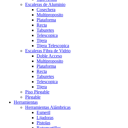
Escaleras de Aluminio
Cosechera
Multiproposito
Plataforma
Recta
Taburetes
Telescopica
Tijera
Tijera Telescopica
Escaleras Fibra de Vidrio
Doble Acceso
Multiproposito
Plataforma
Recta
Taburetes
Telescopica
Tijera
Piso Plegable
Plegable
Herramientas
Herramientas Alámbricas
Esmeril
Lijadoras
Pistolas
Rotomartillos