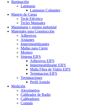
Iluminación
Lamparas
Lamparas Colgantes
Manejo de Carga
Tecle Eléctrico
Tecles Manuales
Maquinaria y equipo industrial
Materiales para Construcción
Adhesivos
Aislantes
Impermeabilizantes
Mallas para Cierre
Mortero
Sistema EIFS
Adhesivos EIFS
Impermeabilizante EIFS
Malla Fibra de Vidrio EIFS
Terminacion EIFS
Terminaciones
Perfil Angulo
Medición
Alexómetros
Calibrador de Radio
Calibradores
Compás