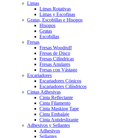
Limas
Limas Rotativas
Limas y Escofinas
Gratas, Escobillas e Hisopos
Hisopos
Gratas
Escobillas
Fresas
Fresas Woodruff
Fresas de Disco
Fresas Cilíndricas
Fresas Anulares
Fresas con Vástago
Escariadores
Escariadores Cónicos
Escariadores Cilíndricos
Cintas Adhesivas
Cinta Reflectante
Cinta Filamento
Cinta Masking Tape
Cinta Embalaje
Cinta Antideslizante
Adhesivos y Sellantes
Adhesivos
Sellantes