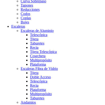
Curva Sobrepaso
Tapones
Reducciones
Codos
Coplas
Bujes
Escaleras
Escaleras de Aluminio
Telescópica
Tijera
Taburetes
Recta
Tijera Telescópica
Cosechera
Multipropósito
Plataforma
Escaleras Fibra de Vidrio
Tijera
Doble Acceso
Telescópica
Recta
Plataforma
Multipropósito
Taburetes
Andamios