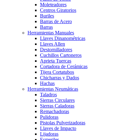
Moleteadores
Centros Giratorios
Buriles
Barras de Acero
Barras
Herramientas Manuales
Llaves Dinanométricas
Llaves Allen
Destornilladores
Cuchillos Cartoneros
Aprieta Tuercas
Cortadora de Cerámicas
Tijera Cortatubos
Chicharras y Dados
Hachas
Herramientas Neumáticas
Taladros
Sierras Circulares
Sierras Caladoras
Remachadoras
Pulidoras
Pistolas Pulverizadoras
Llaves de Impacto
Lijadoras
Esmeriles