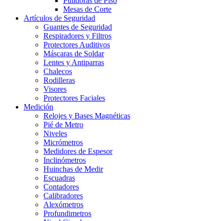
Pulidoras de Piso
Mesas de Corte
Artículos de Seguridad
Guantes de Seguridad
Respiradores y Filtros
Protectores Auditivos
Máscaras de Soldar
Lentes y Antiparras
Chalecos
Rodilleras
Visores
Protectores Faciales
Medición
Relojes y Bases Magnéticas
Pié de Metro
Niveles
Micrómetros
Medidores de Espesor
Inclinómetros
Huinchas de Medir
Escuadras
Contadores
Calibradores
Alexómetros
Profundimetros