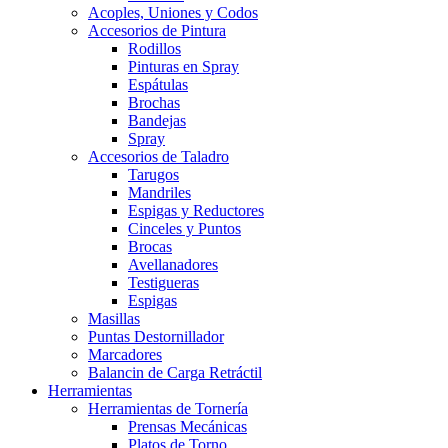
Acoples, Uniones y Codos
Accesorios de Pintura
Rodillos
Pinturas en Spray
Espátulas
Brochas
Bandejas
Spray
Accesorios de Taladro
Tarugos
Mandriles
Espigas y Reductores
Cinceles y Puntos
Brocas
Avellanadores
Testigueras
Espigas
Masillas
Puntas Destornillador
Marcadores
Balancin de Carga Retráctil
Herramientas
Herramientas de Tornería
Prensas Mecánicas
Platos de Torno