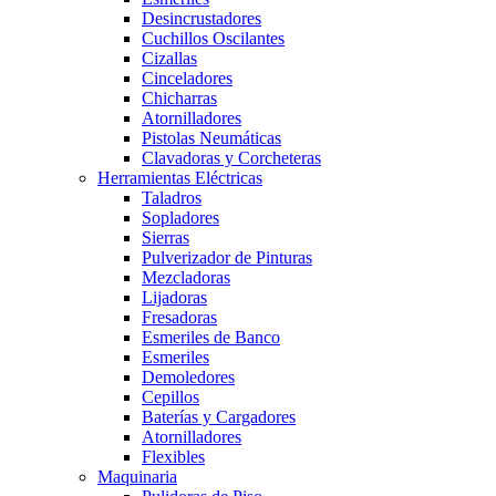
Desincrustadores
Cuchillos Oscilantes
Cizallas
Cinceladores
Chicharras
Atornilladores
Pistolas Neumáticas
Clavadoras y Corcheteras
Herramientas Eléctricas
Taladros
Sopladores
Sierras
Pulverizador de Pinturas
Mezcladoras
Lijadoras
Fresadoras
Esmeriles de Banco
Esmeriles
Demoledores
Cepillos
Baterías y Cargadores
Atornilladores
Flexibles
Maquinaria