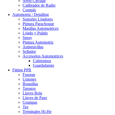
Nivel Circular
Calibrador de Radio
Compás
Automotriz / Detalling
Soportes Lijadores
Pintura Parachoque
Masillas Automotrices
Lijado y Pulido
Spray
Pintura Automotriz
Antigravillas
Sellador
Accesorios Automotrices
Cubrepisos
Guardafango
Fitting PPR
Fusoras
Uniones
Boquillas
Tarugos
Llaves Bola
Llaves de Paso
Grampas
Tee
Terminales Hi-He