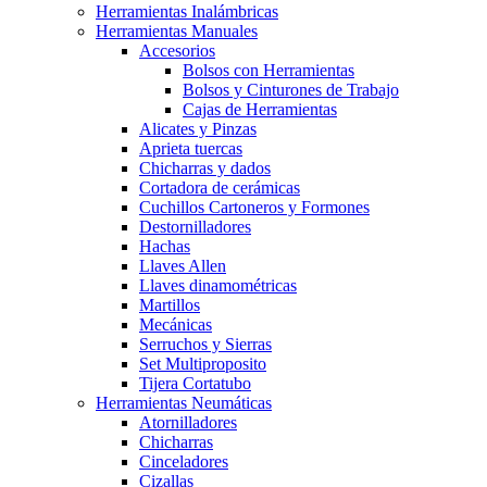
Herramientas Inalámbricas
Herramientas Manuales
Accesorios
Bolsos con Herramientas
Bolsos y Cinturones de Trabajo
Cajas de Herramientas
Alicates y Pinzas
Aprieta tuercas
Chicharras y dados
Cortadora de cerámicas
Cuchillos Cartoneros y Formones
Destornilladores
Hachas
Llaves Allen
Llaves dinamométricas
Martillos
Mecánicas
Serruchos y Sierras
Set Multiproposito
Tijera Cortatubo
Herramientas Neumáticas
Atornilladores
Chicharras
Cinceladores
Cizallas