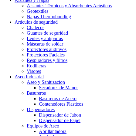
Aislantes y Napas
Aislantes Térmicos y Absorbentes Acústicos
Geotextiles
Napas Thermobonding
Artículos de seguridad
Chalecos
Guantes de seguridad
Lentes y antiparras
Máscaras de soldar
Protectores auditivos
Protectores Faciales
Respiradores y filtros
Rodilleras
Visores
Aseo Industrial
Aseo y Sanitizacion
Secadores de Manos
Basureros
Basureros de Acero
Contenedores Plasticos
Dispensadores
Dispensador de Jabon
Dispensador de Papel
Equipos de Aseo
Abrillantadora