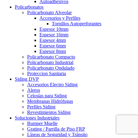
Autoadhesivos
Policarbonatos
Policarbonato Alveolar
Accesorios y Perfiles
Tornillos Autoperforantes
Espesor 10mm
Espesor 16mm
Espesor 4mm
Espesor 6mm
Espesor 8mm
Policarbonato Compacto
Policarbonato Industrial
Policarbonato Ondulado
Proteccion Sanitaria
Siding DVP
Accesorios Electro Siding
Aleros
Celosías para Siding
Membranas Hidrófugas
Perfiles Siding
Revestimientos Siding
Soluciones Industriales
Bumper Muelle
Grating / Parrilla de Piso FRP
Líneas de Seguridad y Tránsito