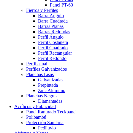
Panel PT-60
Fierros y Perfiles
Barra Ángulo
Barra Cuadrada
Barras Planas
Barras Redondas
Perfil Ángulo
Perfil Costanera
Perfil Cuadrado
Perfil Rectángular
Perfil Redondo
Perfil canal
Perfiles Galvanizados
Planchas Lisas
Galvanizadas
Prepintada
Zinc Aluminio
Planchas Negras
Diamantadas
Acrílicos y Publicidad
Panel Ranurado Teckpanel
Polibambú
Protección Sanitaria
Pediluvio