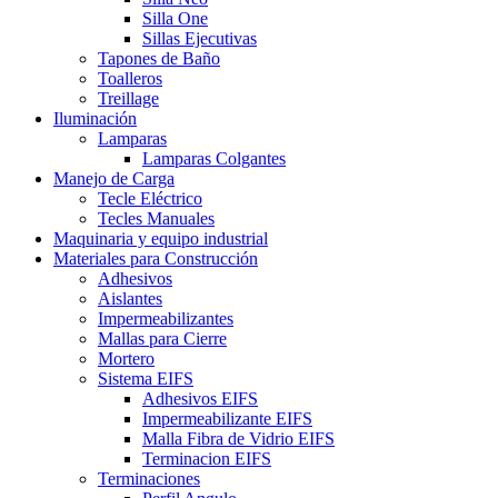
Silla One
Sillas Ejecutivas
Tapones de Baño
Toalleros
Treillage
Iluminación
Lamparas
Lamparas Colgantes
Manejo de Carga
Tecle Eléctrico
Tecles Manuales
Maquinaria y equipo industrial
Materiales para Construcción
Adhesivos
Aislantes
Impermeabilizantes
Mallas para Cierre
Mortero
Sistema EIFS
Adhesivos EIFS
Impermeabilizante EIFS
Malla Fibra de Vidrio EIFS
Terminacion EIFS
Terminaciones