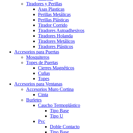
Tiradores y Perillas
Asas Plasticas
Perillas Metálicas
Perillas Plásticas
Tirador Corrido
Tiradores Autoadhesivos
Tiradores Holanda
Tiradores Metálicos
Tiradores Plásticos
Accesorios para Puertas
Mosquiteros
Topes de Puertas
Cierres Magnéticos
Cuñas
Topes
Accesorios para Ventanas
Accesorios Muro Cortina
Cinta
Burletes
Caucho Termoplástico
Tipo Base
Tipo U
Pvc
Doble Contacto
Tipo Base