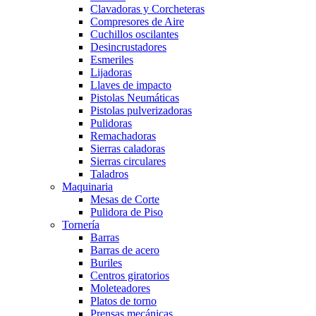
Clavadoras y Corcheteras
Compresores de Aire
Cuchillos oscilantes
Desincrustadores
Esmeriles
Lijadoras
Llaves de impacto
Pistolas Neumáticas
Pistolas pulverizadoras
Pulidoras
Remachadoras
Sierras caladoras
Sierras circulares
Taladros
Maquinaria
Mesas de Corte
Pulidora de Piso
Tornería
Barras
Barras de acero
Buriles
Centros giratorios
Moleteadores
Platos de torno
Prensas mecánicas