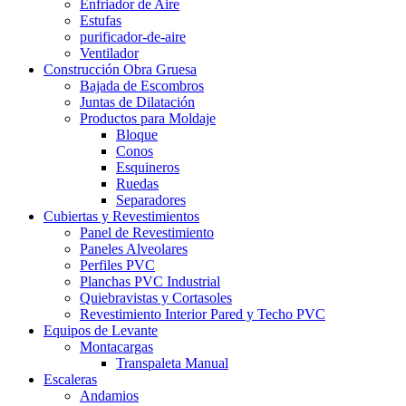
Enfriador de Aire
Estufas
purificador-de-aire
Ventilador
Construcción Obra Gruesa
Bajada de Escombros
Juntas de Dilatación
Productos para Moldaje
Bloque
Conos
Esquineros
Ruedas
Separadores
Cubiertas y Revestimientos
Panel de Revestimiento
Paneles Alveolares
Perfiles PVC
Planchas PVC Industrial
Quiebravistas y Cortasoles
Revestimiento Interior Pared y Techo PVC
Equipos de Levante
Montacargas
Transpaleta Manual
Escaleras
Andamios