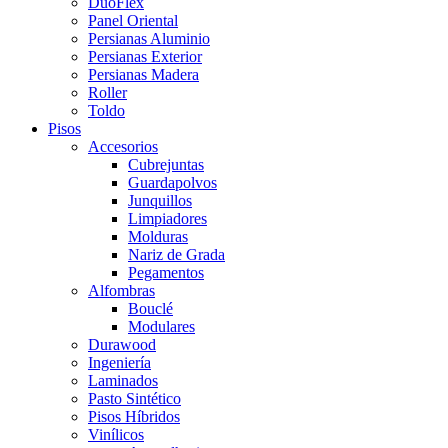
DuoFlex
Panel Oriental
Persianas Aluminio
Persianas Exterior
Persianas Madera
Roller
Toldo
Pisos
Accesorios
Cubrejuntas
Guardapolvos
Junquillos
Limpiadores
Molduras
Nariz de Grada
Pegamentos
Alfombras
Bouclé
Modulares
Durawood
Ingeniería
Laminados
Pasto Sintético
Pisos Híbridos
Vinílicos