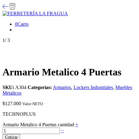
0
Carro
1
/
3
Armario Metalico 4 Puertas
SKU:
A304
Categorías:
Armarios
,
Lockers Industriales
,
Muebles
Metalicos
$
127.000
Valor NETO
TECHNOPLUS
Armario Metalico 4 Puertas cantidad
+
−
Cotizar