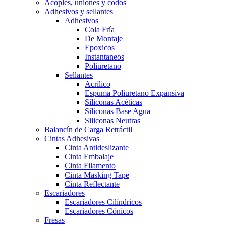
Acoples, uniones y codos
Adhesivos y sellantes
Adhesivos
Cola Fría
De Montaje
Epoxicos
Instantaneos
Poliuretano
Sellantes
Acrílico
Espuma Poliuretano Expansiva
Siliconas Acéticas
Siliconas Base Agua
Siliconas Neutras
Balancín de Carga Retráctil
Cintas Adhesivas
Cinta Antideslizante
Cinta Embalaje
Cinta Filamento
Cinta Masking Tape
Cinta Reflectante
Escariadores
Escariadores Cilíndricos
Escariadores Cónicos
Fresas