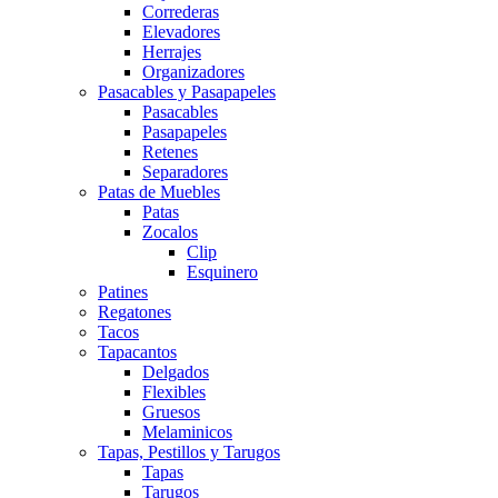
Correderas
Elevadores
Herrajes
Organizadores
Pasacables y Pasapapeles
Pasacables
Pasapapeles
Retenes
Separadores
Patas de Muebles
Patas
Zocalos
Clip
Esquinero
Patines
Regatones
Tacos
Tapacantos
Delgados
Flexibles
Gruesos
Melaminicos
Tapas, Pestillos y Tarugos
Tapas
Tarugos