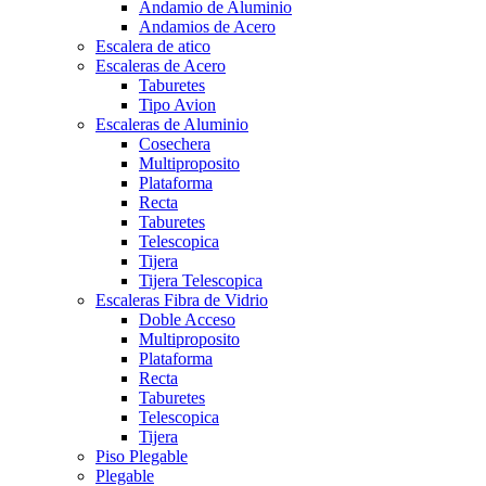
Andamio de Aluminio
Andamios de Acero
Escalera de atico
Escaleras de Acero
Taburetes
Tipo Avion
Escaleras de Aluminio
Cosechera
Multiproposito
Plataforma
Recta
Taburetes
Telescopica
Tijera
Tijera Telescopica
Escaleras Fibra de Vidrio
Doble Acceso
Multiproposito
Plataforma
Recta
Taburetes
Telescopica
Tijera
Piso Plegable
Plegable