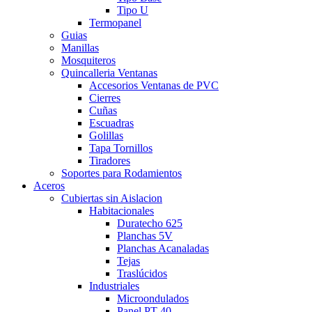
Tipo U
Termopanel
Guias
Manillas
Mosquiteros
Quincalleria Ventanas
Accesorios Ventanas de PVC
Cierres
Cuñas
Escuadras
Golillas
Tapa Tornillos
Tiradores
Soportes para Rodamientos
Aceros
Cubiertas sin Aislacion
Habitacionales
Duratecho 625
Planchas 5V
Planchas Acanaladas
Tejas
Traslúcidos
Industriales
Microondulados
Panel PT-40