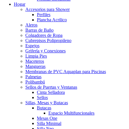
Hogar
Accesorios para Shower
Perfiles
Plancha Acrilico
Aleros
Barras de Baño
Colgadores de Ropa
Cubrepisos Polipropileno
Espejos
Grifería y Conexiones
Limpia Pies
Maceteros
Mangueras
Membranas de PVC Aquaplan para Piscinas
Palmetas
Polibambú
Sellos de Puertas y Ventanas
Cinta Selladora
Sellos
Sillas, Mesas y Butacas
Butacas
Espacio Multifuncionales
Mesas One
Silla Minimal
Silla Neo