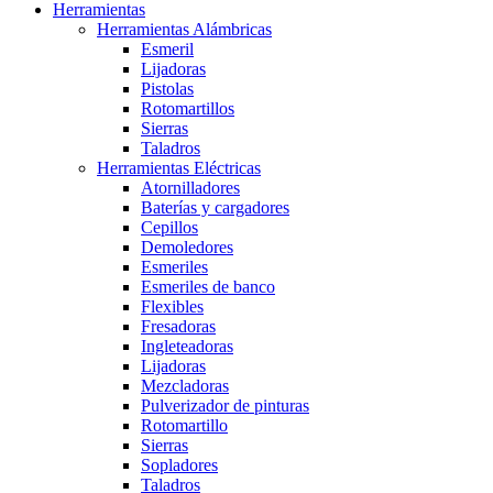
Herramientas
Herramientas Alámbricas
Esmeril
Lijadoras
Pistolas
Rotomartillos
Sierras
Taladros
Herramientas Eléctricas
Atornilladores
Baterías y cargadores
Cepillos
Demoledores
Esmeriles
Esmeriles de banco
Flexibles
Fresadoras
Ingleteadoras
Lijadoras
Mezcladoras
Pulverizador de pinturas
Rotomartillo
Sierras
Sopladores
Taladros