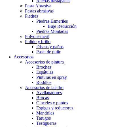
Ruedas traslapadas
Pasta Abrasiva
Pastas abrasivas
Piedras
Piedras Esmeriles
Buje Reducción
Piedras Montadas
Polvo esmeril
Pulido y brillo
Discos y paños
Pasta de pulir
Accesorios
Accesorios de pintura
Brochas
Espátulas
Pinturas en spray
Rodillos
Accesorios de taladro
Avellanadores
Brocas
Cinceles y puntos
Espigas y reductores
Mandriles
Tarugos
Testigueras