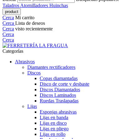
Taladros
Atornilladores
Huinchas
Cerca
Mi carrito
Cerca
Lista de deseos
Cerca
visto recientemente
Cerca
Cerca
Categorías
Abrasivos
Diamantes rectificadores
Discos
Copas diamantadas
Disco de corte y desbaste
Discos Diamantados
Discos Laminados
Ruedas Traslapadas
Lijas
Esponjas abrasivas
Lijas en banda
Lijas en disco
Lijas en pliego
Lijas en rollo