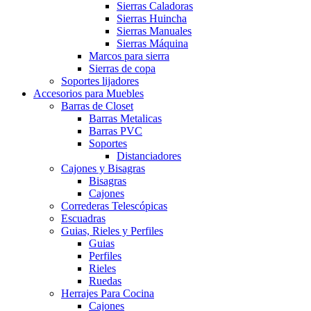
Sierras Caladoras
Sierras Huincha
Sierras Manuales
Sierras Máquina
Marcos para sierra
Sierras de copa
Soportes lijadores
Accesorios para Muebles
Barras de Closet
Barras Metalicas
Barras PVC
Soportes
Distanciadores
Cajones y Bisagras
Bisagras
Cajones
Correderas Telescópicas
Escuadras
Guias, Rieles y Perfiles
Guias
Perfiles
Rieles
Ruedas
Herrajes Para Cocina
Cajones