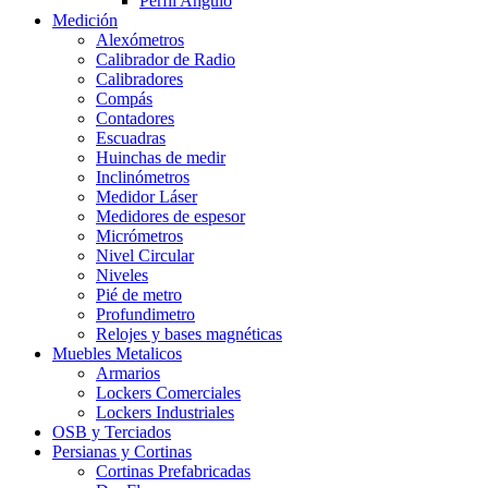
Perfil Angulo
Medición
Alexómetros
Calibrador de Radio
Calibradores
Compás
Contadores
Escuadras
Huinchas de medir
Inclinómetros
Medidor Láser
Medidores de espesor
Micrómetros
Nivel Circular
Niveles
Pié de metro
Profundimetro
Relojes y bases magnéticas
Muebles Metalicos
Armarios
Lockers Comerciales
Lockers Industriales
OSB y Terciados
Persianas y Cortinas
Cortinas Prefabricadas