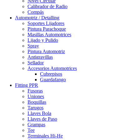
Nivel Circular
Calibrador de Radio
Compás
Automotriz / Detalling
Soportes Lijadores
Pintura Parachoque
Masillas Automotrices
Lijado y Pulido
Spray
Pintura Automotriz
Antigravillas
Sellador
Accesorios Automotrices
Cubrepisos
Guardafango
Fitting PPR
Fusoras
Uniones
Boquillas
Tarugos
Llaves Bola
Llaves de Paso
Grampas
Tee
Terminales Hi-He