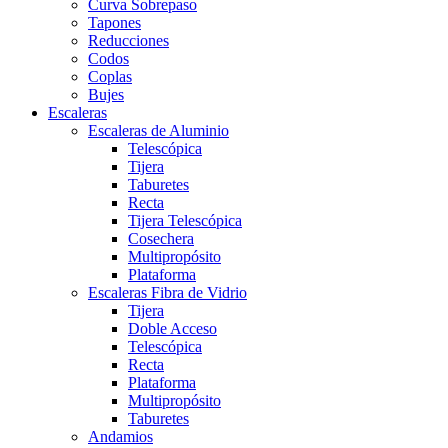
Curva Sobrepaso
Tapones
Reducciones
Codos
Coplas
Bujes
Escaleras
Escaleras de Aluminio
Telescópica
Tijera
Taburetes
Recta
Tijera Telescópica
Cosechera
Multipropósito
Plataforma
Escaleras Fibra de Vidrio
Tijera
Doble Acceso
Telescópica
Recta
Plataforma
Multipropósito
Taburetes
Andamios