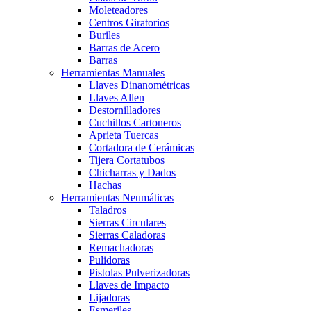
Moleteadores
Centros Giratorios
Buriles
Barras de Acero
Barras
Herramientas Manuales
Llaves Dinanométricas
Llaves Allen
Destornilladores
Cuchillos Cartoneros
Aprieta Tuercas
Cortadora de Cerámicas
Tijera Cortatubos
Chicharras y Dados
Hachas
Herramientas Neumáticas
Taladros
Sierras Circulares
Sierras Caladoras
Remachadoras
Pulidoras
Pistolas Pulverizadoras
Llaves de Impacto
Lijadoras
Esmeriles