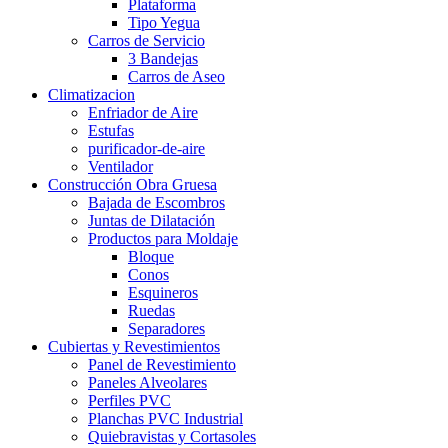
Plataforma
Tipo Yegua
Carros de Servicio
3 Bandejas
Carros de Aseo
Climatizacion
Enfriador de Aire
Estufas
purificador-de-aire
Ventilador
Construcción Obra Gruesa
Bajada de Escombros
Juntas de Dilatación
Productos para Moldaje
Bloque
Conos
Esquineros
Ruedas
Separadores
Cubiertas y Revestimientos
Panel de Revestimiento
Paneles Alveolares
Perfiles PVC
Planchas PVC Industrial
Quiebravistas y Cortasoles