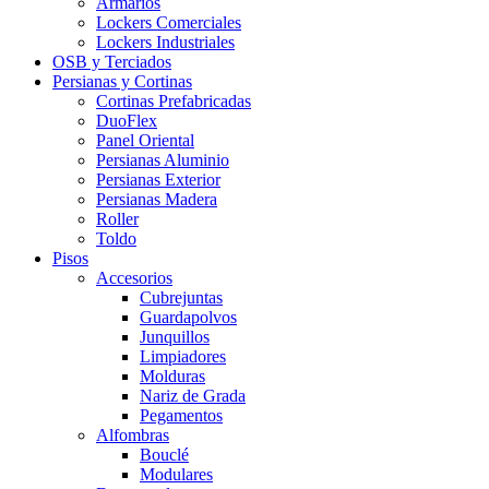
Armarios
Lockers Comerciales
Lockers Industriales
OSB y Terciados
Persianas y Cortinas
Cortinas Prefabricadas
DuoFlex
Panel Oriental
Persianas Aluminio
Persianas Exterior
Persianas Madera
Roller
Toldo
Pisos
Accesorios
Cubrejuntas
Guardapolvos
Junquillos
Limpiadores
Molduras
Nariz de Grada
Pegamentos
Alfombras
Bouclé
Modulares