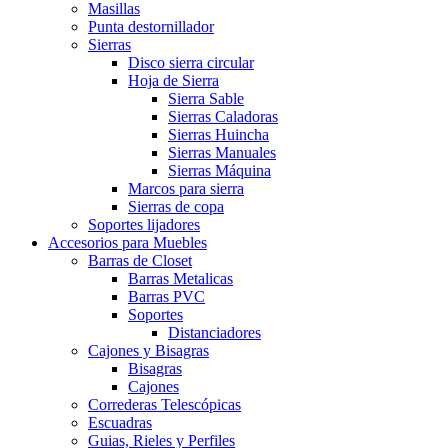
Masillas
Punta destornillador
Sierras
Disco sierra circular
Hoja de Sierra
Sierra Sable
Sierras Caladoras
Sierras Huincha
Sierras Manuales
Sierras Máquina
Marcos para sierra
Sierras de copa
Soportes lijadores
Accesorios para Muebles
Barras de Closet
Barras Metalicas
Barras PVC
Soportes
Distanciadores
Cajones y Bisagras
Bisagras
Cajones
Correderas Telescópicas
Escuadras
Guias, Rieles y Perfiles