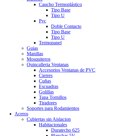
Caucho Termoplástico
Tipo Base
Tipo U
Pvc
Doble Contacto
Tipo Base
Tipo U
Termopanel
Guias
Manillas
Mosquiteros
Quincalleria Ventanas
Accesorios Ventanas de PVC
Cierres
Cuñas
Escuadras
Golillas
Tapa Tornillos
Tiradores
Soportes para Rodamientos
Aceros
Cubiertas sin Aislacion
Habitacionales
Duratecho 625
Planchas 5V