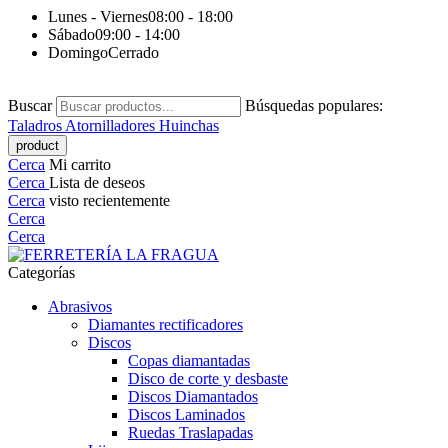
Lunes - Viernes
08:00 - 18:00
Sábado
09:00 - 14:00
Domingo
Cerrado
Buscar
Búsquedas populares:
Taladros
Atornilladores
Huinchas
Cerca
Mi carrito
Cerca
Lista de deseos
Cerca
visto recientemente
Cerca
Cerca
Categorías
Abrasivos
Diamantes rectificadores
Discos
Copas diamantadas
Disco de corte y desbaste
Discos Diamantados
Discos Laminados
Ruedas Traslapadas