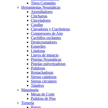
Tijera Cortatubo
Herramientas Neumáticas
Atornilladores
Chicharras
Cinceladores
Cizallas
Clavadoras y Corcheteras
Compresores de Aire
Cuchillos oscilantes
Desincrustadores
Esmeriles
Lijadoras
Llaves de impacto
Pistolas Neumáticas
Pistolas pulverizadoras
Pulidoras
Remachadoras
Sierras caladoras
Sierras circulares
Taladros
Maquinaria
Mesas de Corte
Pulidora de Piso
Tornería
Barras