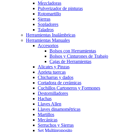
Mezcladoras
Pulverizador de pinturas
Rotomartillo
Sierras
Sopladores
Taladros
Herramientas Inalámbricas
Herramientas Manuales
Accesorios
Bolsos con Herramientas
Bolsos y Cinturones de Trabajo
Cajas de Herramientas
Alicates y Pinzas
Aprieta tuercas
Chicharras y dados
Cortadora de cerámicas
Cuchillos Cartoneros y Formones
Destornilladores
Hachas
Llaves Allen
Llaves dinamométricas
Martillos
Mecánicas
Serruchos y Sierras
Set Multiproposito