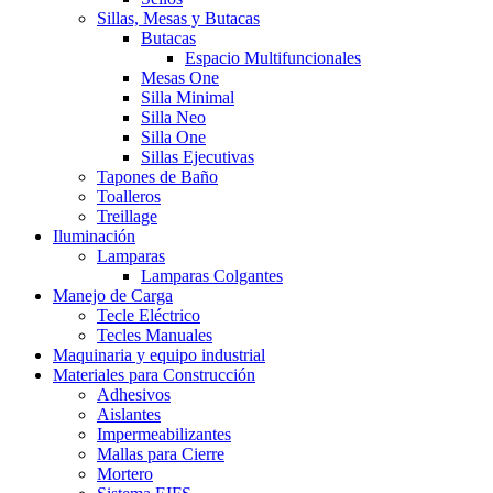
Sillas, Mesas y Butacas
Butacas
Espacio Multifuncionales
Mesas One
Silla Minimal
Silla Neo
Silla One
Sillas Ejecutivas
Tapones de Baño
Toalleros
Treillage
Iluminación
Lamparas
Lamparas Colgantes
Manejo de Carga
Tecle Eléctrico
Tecles Manuales
Maquinaria y equipo industrial
Materiales para Construcción
Adhesivos
Aislantes
Impermeabilizantes
Mallas para Cierre
Mortero