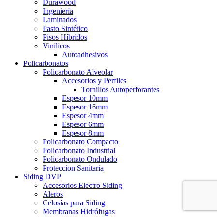
Durawood
Ingeniería
Laminados
Pasto Sintético
Pisos Híbridos
Vinílicos
Autoadhesivos
Policarbonatos
Policarbonato Alveolar
Accesorios y Perfiles
Tornillos Autoperforantes
Espesor 10mm
Espesor 16mm
Espesor 4mm
Espesor 6mm
Espesor 8mm
Policarbonato Compacto
Policarbonato Industrial
Policarbonato Ondulado
Proteccion Sanitaria
Siding DVP
Accesorios Electro Siding
Aleros
Celosías para Siding
Membranas Hidrófugas