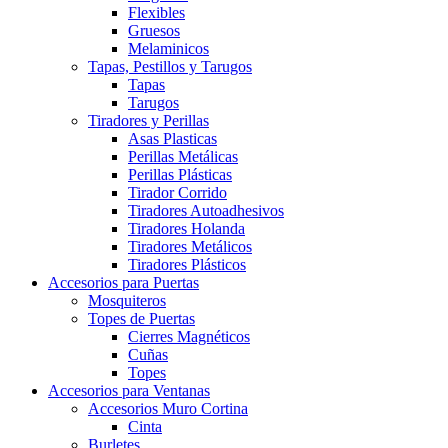
Flexibles
Gruesos
Melaminicos
Tapas, Pestillos y Tarugos
Tapas
Tarugos
Tiradores y Perillas
Asas Plasticas
Perillas Metálicas
Perillas Plásticas
Tirador Corrido
Tiradores Autoadhesivos
Tiradores Holanda
Tiradores Metálicos
Tiradores Plásticos
Accesorios para Puertas
Mosquiteros
Topes de Puertas
Cierres Magnéticos
Cuñas
Topes
Accesorios para Ventanas
Accesorios Muro Cortina
Cinta
Burletes