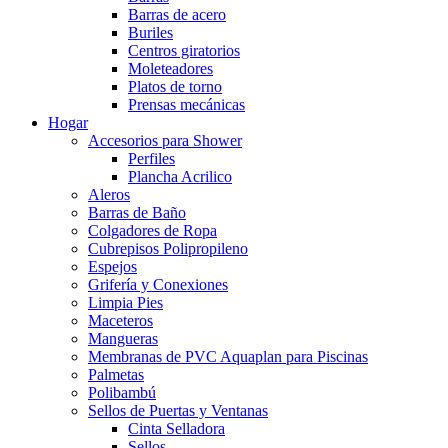
Barras de acero
Buriles
Centros giratorios
Moleteadores
Platos de torno
Prensas mecánicas
Hogar
Accesorios para Shower
Perfiles
Plancha Acrilico
Aleros
Barras de Baño
Colgadores de Ropa
Cubrepisos Polipropileno
Espejos
Grifería y Conexiones
Limpia Pies
Maceteros
Mangueras
Membranas de PVC Aquaplan para Piscinas
Palmetas
Polibambú
Sellos de Puertas y Ventanas
Cinta Selladora
Sellos