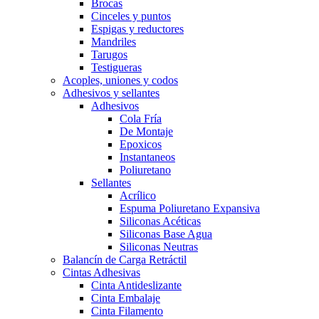
Brocas
Cinceles y puntos
Espigas y reductores
Mandriles
Tarugos
Testigueras
Acoples, uniones y codos
Adhesivos y sellantes
Adhesivos
Cola Fría
De Montaje
Epoxicos
Instantaneos
Poliuretano
Sellantes
Acrílico
Espuma Poliuretano Expansiva
Siliconas Acéticas
Siliconas Base Agua
Siliconas Neutras
Balancín de Carga Retráctil
Cintas Adhesivas
Cinta Antideslizante
Cinta Embalaje
Cinta Filamento