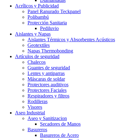
Diamantadas
Acrílicos y Publicidad
Panel Ranurado Teckpanel
Polibambú
Protección Sanitaria
Pediluvio
Aislantes y Napas
Aislantes Térmicos y Absorbentes Acústicos
Geotextiles
Napas Thermobonding
Artículos de seguridad
Chalecos
Guantes de seguridad
Lentes y antiparras
Máscaras de soldar
Protectores auditivos
Protectores Faciales
Respiradores y filtros
Rodilleras
Visores
Aseo Industrial
Aseo y Sanitizacion
Secadores de Manos
Basureros
Basureros de Acero