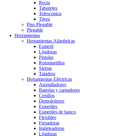
Recta
Taburetes
Telescopica
Tijera
Piso Plegable
Plegable
Herramientas
Herramientas Alámbricas
Esmeril
Lijadoras
Pistolas
Rotomartillos
Sierras
Taladros
Herramientas Eléctricas
Atornilladores
Baterías y cargadores
Cepillos
Demoledores
Esmeriles
Esmeriles de banco
Flexibles
Fresadoras
Ingleteadoras
Lijadoras