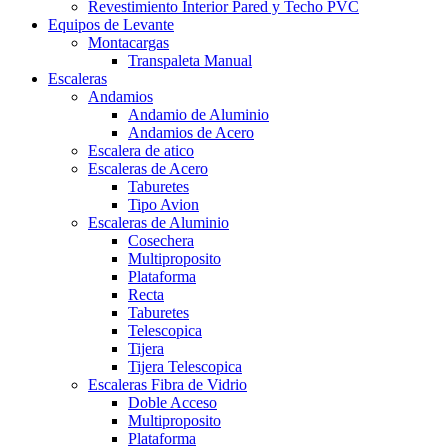
Revestimiento Interior Pared y Techo PVC
Equipos de Levante
Montacargas
Transpaleta Manual
Escaleras
Andamios
Andamio de Aluminio
Andamios de Acero
Escalera de atico
Escaleras de Acero
Taburetes
Tipo Avion
Escaleras de Aluminio
Cosechera
Multiproposito
Plataforma
Recta
Taburetes
Telescopica
Tijera
Tijera Telescopica
Escaleras Fibra de Vidrio
Doble Acceso
Multiproposito
Plataforma