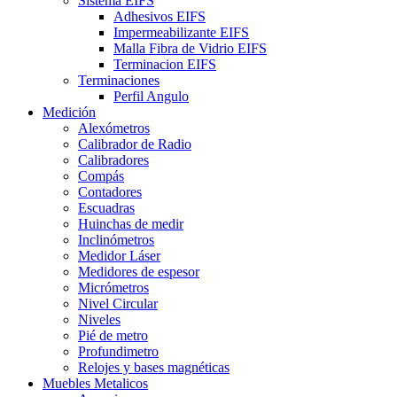
Sistema EIFS
Adhesivos EIFS
Impermeabilizante EIFS
Malla Fibra de Vidrio EIFS
Terminacion EIFS
Terminaciones
Perfil Angulo
Medición
Alexómetros
Calibrador de Radio
Calibradores
Compás
Contadores
Escuadras
Huinchas de medir
Inclinómetros
Medidor Láser
Medidores de espesor
Micrómetros
Nivel Circular
Niveles
Pié de metro
Profundimetro
Relojes y bases magnéticas
Muebles Metalicos