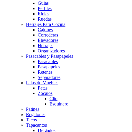
Guias
Perfiles
Rieles
Ruedas
Herrajes Para Cocina
Cajones
Correderas
Elevadores
Herrajes
Organizadores
Pasacables y Pasapapeles
Pasacables
Pasapapeles
Retenes
Separadores
Patas de Muebles
Patas
Zocalos
Clip
Esquinero
Patines
Regatones
Tacos
Tapacantos
Delgados