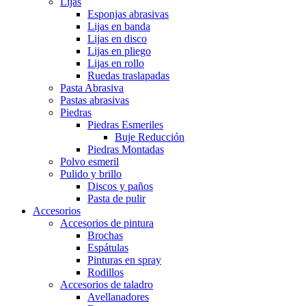
Lijas
Esponjas abrasivas
Lijas en banda
Lijas en disco
Lijas en pliego
Lijas en rollo
Ruedas traslapadas
Pasta Abrasiva
Pastas abrasivas
Piedras
Piedras Esmeriles
Buje Reducción
Piedras Montadas
Polvo esmeril
Pulido y brillo
Discos y paños
Pasta de pulir
Accesorios
Accesorios de pintura
Brochas
Espátulas
Pinturas en spray
Rodillos
Accesorios de taladro
Avellanadores