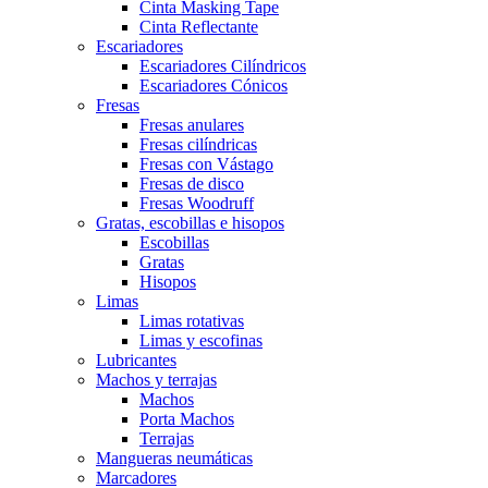
Cinta Masking Tape
Cinta Reflectante
Escariadores
Escariadores Cilíndricos
Escariadores Cónicos
Fresas
Fresas anulares
Fresas cilíndricas
Fresas con Vástago
Fresas de disco
Fresas Woodruff
Gratas, escobillas e hisopos
Escobillas
Gratas
Hisopos
Limas
Limas rotativas
Limas y escofinas
Lubricantes
Machos y terrajas
Machos
Porta Machos
Terrajas
Mangueras neumáticas
Marcadores