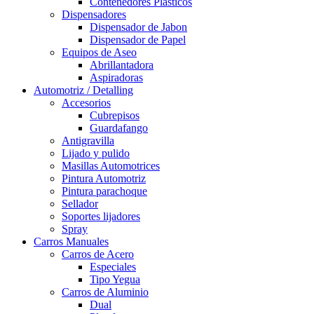
Contenedores Plasticos
Dispensadores
Dispensador de Jabon
Dispensador de Papel
Equipos de Aseo
Abrillantadora
Aspiradoras
Automotriz / Detalling
Accesorios
Cubrepisos
Guardafango
Antigravilla
Lijado y pulido
Masillas Automotrices
Pintura Automotriz
Pintura parachoque
Sellador
Soportes lijadores
Spray
Carros Manuales
Carros de Acero
Especiales
Tipo Yegua
Carros de Aluminio
Dual