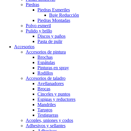
Piedras
Piedras Esmeriles
Buje Reducción
Piedras Montadas
Polvo esmeril
Pulido y brillo
Discos y paños
Pasta de pulir
Accesorios
Accesorios de pintura
Brochas
Espátulas
Pinturas en spray
Rodillos
Accesorios de taladro
Avellanadores
Brocas
Cinceles y puntos
Espigas y reductores
Mandriles
Tarugos
Testigueras
Acoples, uniones y codos
Adhesivos y sellantes
Adhesivos