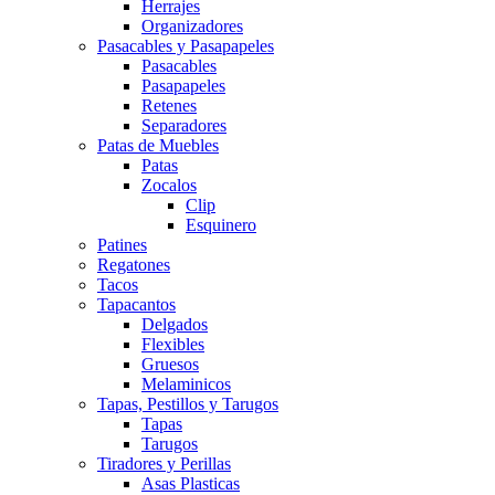
Herrajes
Organizadores
Pasacables y Pasapapeles
Pasacables
Pasapapeles
Retenes
Separadores
Patas de Muebles
Patas
Zocalos
Clip
Esquinero
Patines
Regatones
Tacos
Tapacantos
Delgados
Flexibles
Gruesos
Melaminicos
Tapas, Pestillos y Tarugos
Tapas
Tarugos
Tiradores y Perillas
Asas Plasticas