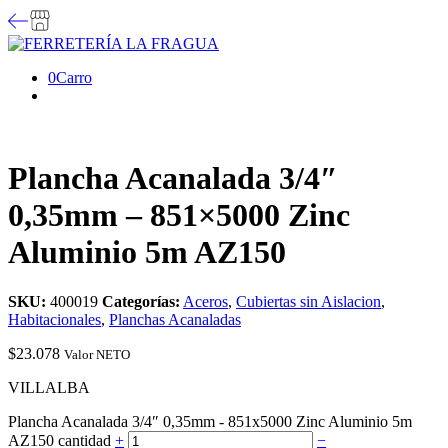
0
Carro
Plancha Acanalada 3/4″
0,35mm – 851×5000 Zinc
Aluminio 5m AZ150
SKU:
400019
Categorías:
Aceros
,
Cubiertas sin Aislacion
,
Habitacionales
,
Planchas Acanaladas
$
23.078
Valor NETO
VILLALBA
Plancha Acanalada 3/4″ 0,35mm - 851x5000 Zinc Aluminio 5m
AZ150 cantidad
+
−