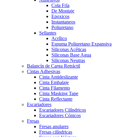
Cola Fría
De Montaje
Epoxicos
Instantaneos
Poliuretano
Sellantes
Acrílico
Espuma Poliuretano Expansiva
Siliconas Acéticas
Siliconas Base Agua
Siliconas Neutras
Balancín de Carga Retráctil
Cintas Adhesivas
Cinta Antideslizante
Cinta Embalaje
Cinta Filamento
Cinta Masking Tape
Cinta Reflectante
Escariadores
Escariadores Cilíndricos
Escariadores Cónicos
Fresas
Fresas anulares
Fresas cilíndricas