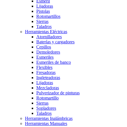
Esmeril
Lijadoras
Pistolas
Rotomartillos
Sierras
Taladros
Herramientas Eléctricas
Atornilladores
Baterías y cargadores
Cepillos
Demoledores
Esmeriles
Esmeriles de banco
Flexibles
Fresadoras
Ingleteadoras
Lijadoras
Mezcladoras
Pulverizador de pinturas
Rotomartillo
Sierras
Sopladores
Taladros
Herramientas Inalámbricas
Herramientas Manuales