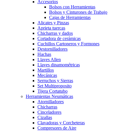
Accesorios
Bolsos con Herramientas
Bolsos y Cinturones de Trabajo
Cajas de Herramientas
Alicates y Pinzas
Aprieta tuercas
Chicharras y dados
Cortadora de cerámicas
Cuchillos Cartoneros y Formones
Destornilladores
Hachas
Llaves Allen
Llaves dinamométricas
Martillos
Mecánicas
Serruchos y Sierras
Set Multiproposito
Tijera Cortatubo
Herramientas Neumáticas
Atornilladores
Chicharras
Cinceladores
Cizallas
Clavadoras y Corcheteras
Compresores de Aire