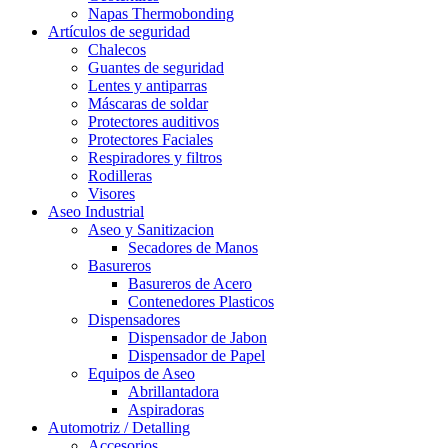
Napas Thermobonding
Artículos de seguridad
Chalecos
Guantes de seguridad
Lentes y antiparras
Máscaras de soldar
Protectores auditivos
Protectores Faciales
Respiradores y filtros
Rodilleras
Visores
Aseo Industrial
Aseo y Sanitizacion
Secadores de Manos
Basureros
Basureros de Acero
Contenedores Plasticos
Dispensadores
Dispensador de Jabon
Dispensador de Papel
Equipos de Aseo
Abrillantadora
Aspiradoras
Automotriz / Detalling
Accesorios