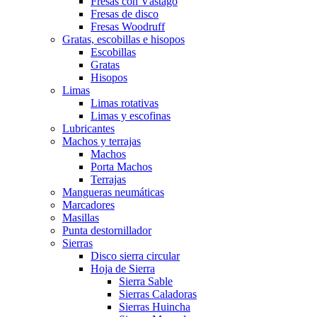
Fresas con Vástago
Fresas de disco
Fresas Woodruff
Gratas, escobillas e hisopos
Escobillas
Gratas
Hisopos
Limas
Limas rotativas
Limas y escofinas
Lubricantes
Machos y terrajas
Machos
Porta Machos
Terrajas
Mangueras neumáticas
Marcadores
Masillas
Punta destornillador
Sierras
Disco sierra circular
Hoja de Sierra
Sierra Sable
Sierras Caladoras
Sierras Huincha