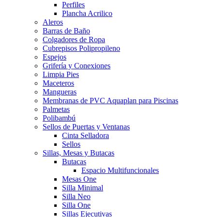
Perfiles
Plancha Acrilico
Aleros
Barras de Baño
Colgadores de Ropa
Cubrepisos Polipropileno
Espejos
Grifería y Conexiones
Limpia Pies
Maceteros
Mangueras
Membranas de PVC Aquaplan para Piscinas
Palmetas
Polibambú
Sellos de Puertas y Ventanas
Cinta Selladora
Sellos
Sillas, Mesas y Butacas
Butacas
Espacio Multifuncionales
Mesas One
Silla Minimal
Silla Neo
Silla One
Sillas Ejecutivas