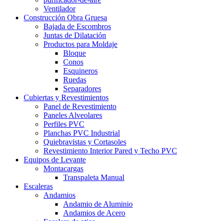
Ventilador
Construcción Obra Gruesa
Bajada de Escombros
Juntas de Dilatación
Productos para Moldaje
Bloque
Conos
Esquineros
Ruedas
Separadores
Cubiertas y Revestimientos
Panel de Revestimiento
Paneles Alveolares
Perfiles PVC
Planchas PVC Industrial
Quiebravistas y Cortasoles
Revestimiento Interior Pared y Techo PVC
Equipos de Levante
Montacargas
Transpaleta Manual
Escaleras
Andamios
Andamio de Aluminio
Andamios de Acero