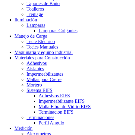
Tapones de Baño
Toalleros
Treillage
Iluminación
Lamparas
Lamparas Colgantes
Manejo de Carga
Tecle Eléctrico
Tecles Manuales
Maquinaria y equipo industrial
Materiales para Construcción
Adhesivos
Aislantes
Impermeabilizantes
Mallas para Cierre
Mortero
Sistema EIFS
Adhesivos EIFS
Impermeabilizante EIFS
Malla Fibra de Vidrio EIFS
Terminacion EIFS
Terminaciones
Perfil Angulo
Medición
Alexómetros