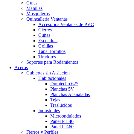
Guias
Manillas
Mosquiteros
Quincalleria Ventanas
Accesorios Ventanas de PVC
Cierres
Cuñas
Escuadras
Golillas
Tapa Tornillos
Tiradores
Soportes para Rodamientos
Aceros
Cubiertas sin Aislacion
Habitacionales
Duratecho 625
Planchas 5V
Planchas Acanaladas
Tejas
Traslúcidos
Industriales
Microondulados
Panel PT-40
Panel PT-60
Fierros y Perfiles