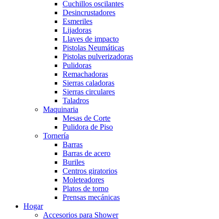
Cuchillos oscilantes
Desincrustadores
Esmeriles
Lijadoras
Llaves de impacto
Pistolas Neumáticas
Pistolas pulverizadoras
Pulidoras
Remachadoras
Sierras caladoras
Sierras circulares
Taladros
Maquinaria
Mesas de Corte
Pulidora de Piso
Tornería
Barras
Barras de acero
Buriles
Centros giratorios
Moleteadores
Platos de torno
Prensas mecánicas
Hogar
Accesorios para Shower