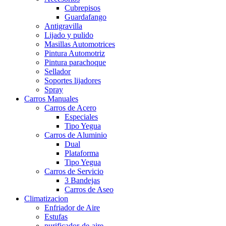
Cubrepisos
Guardafango
Antigravilla
Lijado y pulido
Masillas Automotrices
Pintura Automotriz
Pintura parachoque
Sellador
Soportes lijadores
Spray
Carros Manuales
Carros de Acero
Especiales
Tipo Yegua
Carros de Aluminio
Dual
Plataforma
Tipo Yegua
Carros de Servicio
3 Bandejas
Carros de Aseo
Climatizacion
Enfriador de Aire
Estufas
purificador-de-aire