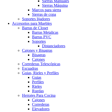
Sierras Manuales
Sierras Máquina
Marcos para sierra
Sierras de copa
Soportes lijadores
Accesorios para Muebles
Barras de Closet
Barras Metalicas
Barras PVC
Soportes
Distanciadores
Cajones y Bisagras
Bisagras
Cajones
Correderas Telescópicas
Escuadras
Guias, Rieles y Perfiles
Guias
Perfiles
Rieles
Ruedas
Herrajes Para Cocina
Cajones
Correderas
Elevadores