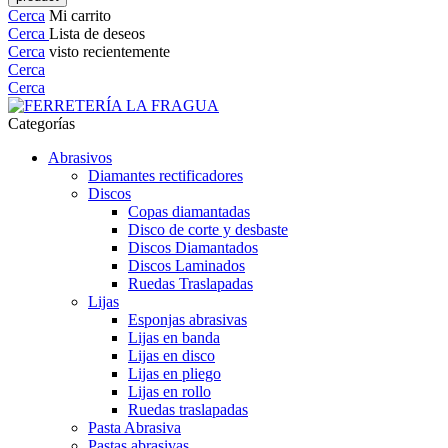
Cerca
Mi carrito
Cerca
Lista de deseos
Cerca
visto recientemente
Cerca
Cerca
Categorías
Abrasivos
Diamantes rectificadores
Discos
Copas diamantadas
Disco de corte y desbaste
Discos Diamantados
Discos Laminados
Ruedas Traslapadas
Lijas
Esponjas abrasivas
Lijas en banda
Lijas en disco
Lijas en pliego
Lijas en rollo
Ruedas traslapadas
Pasta Abrasiva
Pastas abrasivas