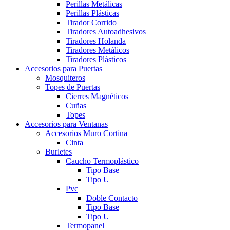
Perillas Metálicas
Perillas Plásticas
Tirador Corrido
Tiradores Autoadhesivos
Tiradores Holanda
Tiradores Metálicos
Tiradores Plásticos
Accesorios para Puertas
Mosquiteros
Topes de Puertas
Cierres Magnéticos
Cuñas
Topes
Accesorios para Ventanas
Accesorios Muro Cortina
Cinta
Burletes
Caucho Termoplástico
Tipo Base
Tipo U
Pvc
Doble Contacto
Tipo Base
Tipo U
Termopanel