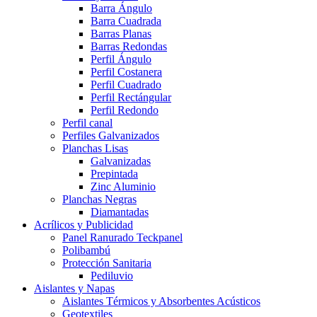
Barra Ángulo
Barra Cuadrada
Barras Planas
Barras Redondas
Perfil Ángulo
Perfil Costanera
Perfil Cuadrado
Perfil Rectángular
Perfil Redondo
Perfil canal
Perfiles Galvanizados
Planchas Lisas
Galvanizadas
Prepintada
Zinc Aluminio
Planchas Negras
Diamantadas
Acrílicos y Publicidad
Panel Ranurado Teckpanel
Polibambú
Protección Sanitaria
Pediluvio
Aislantes y Napas
Aislantes Térmicos y Absorbentes Acústicos
Geotextiles