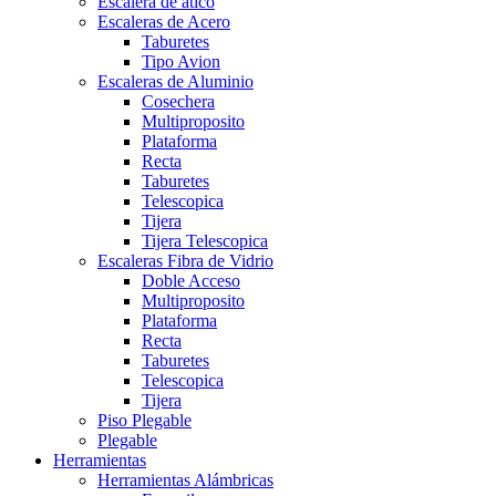
Escalera de atico
Escaleras de Acero
Taburetes
Tipo Avion
Escaleras de Aluminio
Cosechera
Multiproposito
Plataforma
Recta
Taburetes
Telescopica
Tijera
Tijera Telescopica
Escaleras Fibra de Vidrio
Doble Acceso
Multiproposito
Plataforma
Recta
Taburetes
Telescopica
Tijera
Piso Plegable
Plegable
Herramientas
Herramientas Alámbricas