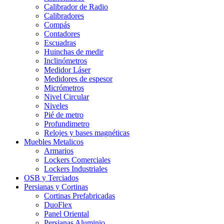
Calibrador de Radio
Calibradores
Compás
Contadores
Escuadras
Huinchas de medir
Inclinómetros
Medidor Láser
Medidores de espesor
Micrómetros
Nivel Circular
Niveles
Pié de metro
Profundimetro
Relojes y bases magnéticas
Muebles Metalicos
Armarios
Lockers Comerciales
Lockers Industriales
OSB y Terciados
Persianas y Cortinas
Cortinas Prefabricadas
DuoFlex
Panel Oriental
Persianas Aluminio