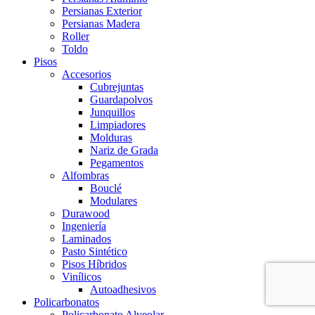
Persianas Exterior
Persianas Madera
Roller
Toldo
Pisos
Accesorios
Cubrejuntas
Guardapolvos
Junquillos
Limpiadores
Molduras
Nariz de Grada
Pegamentos
Alfombras
Bouclé
Modulares
Durawood
Ingeniería
Laminados
Pasto Sintético
Pisos Híbridos
Vinílicos
Autoadhesivos
Policarbonatos
Policarbonato Alveolar