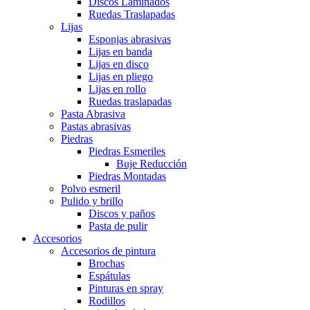
Discos Laminados
Ruedas Traslapadas
Lijas
Esponjas abrasivas
Lijas en banda
Lijas en disco
Lijas en pliego
Lijas en rollo
Ruedas traslapadas
Pasta Abrasiva
Pastas abrasivas
Piedras
Piedras Esmeriles
Buje Reducción
Piedras Montadas
Polvo esmeril
Pulido y brillo
Discos y paños
Pasta de pulir
Accesorios
Accesorios de pintura
Brochas
Espátulas
Pinturas en spray
Rodillos