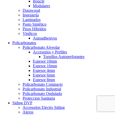
Bouclé
Modulares
Durawood
Ingeniería
Laminados
Pasto Sintético
Pisos Híbridos
Vinílicos
Autoadhesivos
Policarbonatos
Policarbonato Alveolar
Accesorios y Perfiles
Tornillos Autoperforantes
Espesor 10mm
Espesor 16mm
Espesor 4mm
Espesor 6mm
Espesor 8mm
Policarbonato Compacto
Policarbonato Industrial
Policarbonato Ondulado
Proteccion Sanitaria
Siding DVP
Accesorios Electro Siding
Aleros