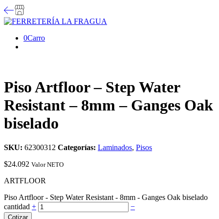
0
Carro
Piso Artfloor – Step Water
Resistant – 8mm – Ganges Oak
biselado
SKU:
62300312
Categorías:
Laminados
,
Pisos
$
24.092
Valor NETO
ARTFLOOR
Piso Artfloor - Step Water Resistant - 8mm - Ganges Oak biselado
cantidad
+
−
Cotizar