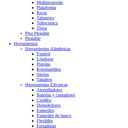
Multiproposito
Plataforma
Recta
Taburetes
Telescopica
Tijera
Piso Plegable
Plegable
Herramientas
Herramientas Alámbricas
Esmeril
Lijadoras
Pistolas
Rotomartillos
Sierras
Taladros
Herramientas Eléctricas
Atornilladores
Baterías y cargadores
Cepillos
Demoledores
Esmeriles
Esmeriles de banco
Flexibles
Fresadoras