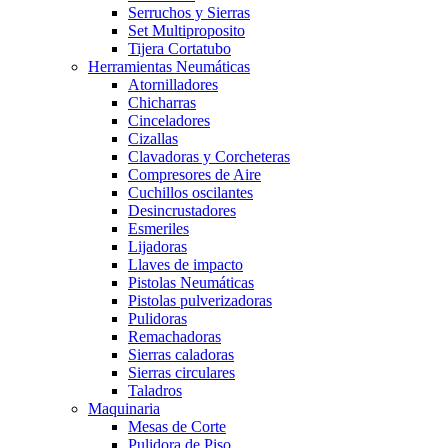
Serruchos y Sierras
Set Multiproposito
Tijera Cortatubo
Herramientas Neumáticas
Atornilladores
Chicharras
Cinceladores
Cizallas
Clavadoras y Corcheteras
Compresores de Aire
Cuchillos oscilantes
Desincrustadores
Esmeriles
Lijadoras
Llaves de impacto
Pistolas Neumáticas
Pistolas pulverizadoras
Pulidoras
Remachadoras
Sierras caladoras
Sierras circulares
Taladros
Maquinaria
Mesas de Corte
Pulidora de Piso