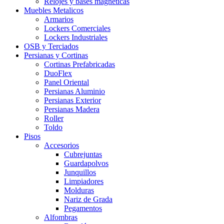
Relojes y bases magnéticas
Muebles Metalicos
Armarios
Lockers Comerciales
Lockers Industriales
OSB y Terciados
Persianas y Cortinas
Cortinas Prefabricadas
DuoFlex
Panel Oriental
Persianas Aluminio
Persianas Exterior
Persianas Madera
Roller
Toldo
Pisos
Accesorios
Cubrejuntas
Guardapolvos
Junquillos
Limpiadores
Molduras
Nariz de Grada
Pegamentos
Alfombras