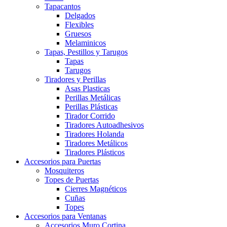
Tapacantos
Delgados
Flexibles
Gruesos
Melaminicos
Tapas, Pestillos y Tarugos
Tapas
Tarugos
Tiradores y Perillas
Asas Plasticas
Perillas Metálicas
Perillas Plásticas
Tirador Corrido
Tiradores Autoadhesivos
Tiradores Holanda
Tiradores Metálicos
Tiradores Plásticos
Accesorios para Puertas
Mosquiteros
Topes de Puertas
Cierres Magnéticos
Cuñas
Topes
Accesorios para Ventanas
Accesorios Muro Cortina