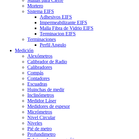
Mallas para Cierre
Mortero
Sistema EIFS
Adhesivos EIFS
Impermeabilizante EIFS
Malla Fibra de Vidrio EIFS
Terminacion EIFS
Terminaciones
Perfil Angulo
Medición
Alexómetros
Calibrador de Radio
Calibradores
Compás
Contadores
Escuadras
Huinchas de medir
Inclinómetros
Medidor Láser
Medidores de espesor
Micrómetros
Nivel Circular
Niveles
Pié de metro
Profundimetro