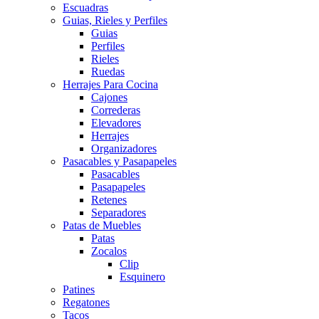
Escuadras
Guias, Rieles y Perfiles
Guias
Perfiles
Rieles
Ruedas
Herrajes Para Cocina
Cajones
Correderas
Elevadores
Herrajes
Organizadores
Pasacables y Pasapapeles
Pasacables
Pasapapeles
Retenes
Separadores
Patas de Muebles
Patas
Zocalos
Clip
Esquinero
Patines
Regatones
Tacos