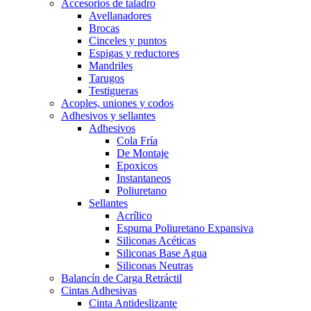
Accesorios de taladro
Avellanadores
Brocas
Cinceles y puntos
Espigas y reductores
Mandriles
Tarugos
Testigueras
Acoples, uniones y codos
Adhesivos y sellantes
Adhesivos
Cola Fría
De Montaje
Epoxicos
Instantaneos
Poliuretano
Sellantes
Acrílico
Espuma Poliuretano Expansiva
Siliconas Acéticas
Siliconas Base Agua
Siliconas Neutras
Balancín de Carga Retráctil
Cintas Adhesivas
Cinta Antideslizante