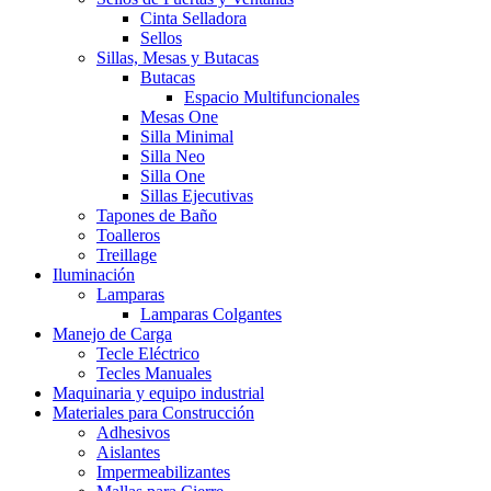
Cinta Selladora
Sellos
Sillas, Mesas y Butacas
Butacas
Espacio Multifuncionales
Mesas One
Silla Minimal
Silla Neo
Silla One
Sillas Ejecutivas
Tapones de Baño
Toalleros
Treillage
Iluminación
Lamparas
Lamparas Colgantes
Manejo de Carga
Tecle Eléctrico
Tecles Manuales
Maquinaria y equipo industrial
Materiales para Construcción
Adhesivos
Aislantes
Impermeabilizantes