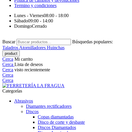
Política de cambios y devoluciones
Termino y condiciones
Lunes - Viernes
08:00 - 18:00
Sábado
09:00 - 14:00
Domingo
Cerrado
Buscar
Búsquedas populares:
Taladros
Atornilladores
Huinchas
Cerca
Mi carrito
Cerca
Lista de deseos
Cerca
visto recientemente
Cerca
Cerca
Categorías
Abrasivos
Diamantes rectificadores
Discos
Copas diamantadas
Disco de corte y desbaste
Discos Diamantados