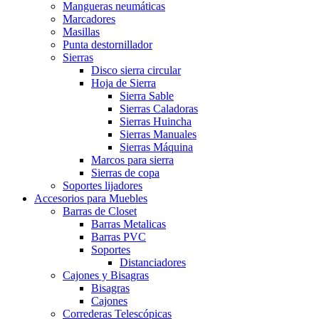
Mangueras neumáticas
Marcadores
Masillas
Punta destornillador
Sierras
Disco sierra circular
Hoja de Sierra
Sierra Sable
Sierras Caladoras
Sierras Huincha
Sierras Manuales
Sierras Máquina
Marcos para sierra
Sierras de copa
Soportes lijadores
Accesorios para Muebles
Barras de Closet
Barras Metalicas
Barras PVC
Soportes
Distanciadores
Cajones y Bisagras
Bisagras
Cajones
Correderas Telescópicas