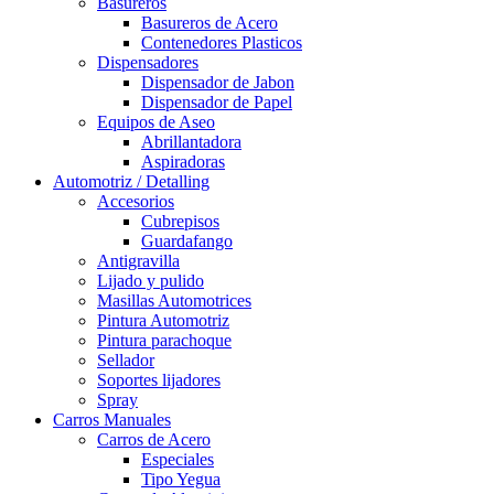
Basureros
Basureros de Acero
Contenedores Plasticos
Dispensadores
Dispensador de Jabon
Dispensador de Papel
Equipos de Aseo
Abrillantadora
Aspiradoras
Automotriz / Detalling
Accesorios
Cubrepisos
Guardafango
Antigravilla
Lijado y pulido
Masillas Automotrices
Pintura Automotriz
Pintura parachoque
Sellador
Soportes lijadores
Spray
Carros Manuales
Carros de Acero
Especiales
Tipo Yegua