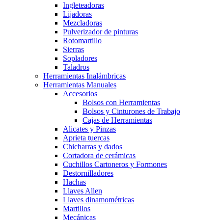
Ingleteadoras
Lijadoras
Mezcladoras
Pulverizador de pinturas
Rotomartillo
Sierras
Sopladores
Taladros
Herramientas Inalámbricas
Herramientas Manuales
Accesorios
Bolsos con Herramientas
Bolsos y Cinturones de Trabajo
Cajas de Herramientas
Alicates y Pinzas
Aprieta tuercas
Chicharras y dados
Cortadora de cerámicas
Cuchillos Cartoneros y Formones
Destornilladores
Hachas
Llaves Allen
Llaves dinamométricas
Martillos
Mecánicas