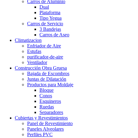
Carros de Aluminio
Dual
Plataforma
Tipo Yegua
Carros de Servicio
3 Bandejas
Carros de Aseo
Climatizacion
Enfriador de Aire
Estufas
purificador-de-aire
Ventilador
Construcción Obra Gruesa
Bajada de Escombros
Juntas de Dilatación
Productos para Moldaje
Bloque
Conos
Esquineros
Ruedas
Separadores
Cubiertas y Revestimientos
Panel de Revestimiento
Paneles Alveolares
Perfiles PVC