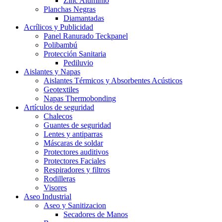
Zinc Aluminio
Planchas Negras
Diamantadas
Acrílicos y Publicidad
Panel Ranurado Teckpanel
Polibambú
Protección Sanitaria
Pediluvio
Aislantes y Napas
Aislantes Térmicos y Absorbentes Acústicos
Geotextiles
Napas Thermobonding
Artículos de seguridad
Chalecos
Guantes de seguridad
Lentes y antiparras
Máscaras de soldar
Protectores auditivos
Protectores Faciales
Respiradores y filtros
Rodilleras
Visores
Aseo Industrial
Aseo y Sanitizacion
Secadores de Manos