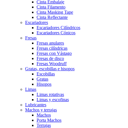
Cinta Embalaje
Cinta Filamento
Cinta Masking Tape
Cinta Reflectante
Escariadores
Escariadores Cilíndricos
Escariadores Cónicos
Fresas
Fresas anulares
Fresas cilíndricas
Fresas con Vástago
Fresas de disco
Fresas Woodruff
Gratas, escobillas e hisopos
Escobillas
Gratas
Hisopos
Limas
Limas rotativas
Limas y escofinas
Lubricantes
Machos y terrajas
Machos
Porta Machos
Terrajas