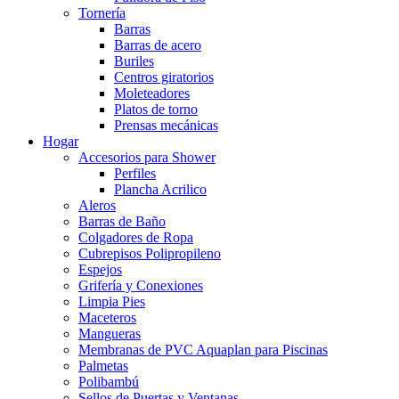
Tornería
Barras
Barras de acero
Buriles
Centros giratorios
Moleteadores
Platos de torno
Prensas mecánicas
Hogar
Accesorios para Shower
Perfiles
Plancha Acrilico
Aleros
Barras de Baño
Colgadores de Ropa
Cubrepisos Polipropileno
Espejos
Grifería y Conexiones
Limpia Pies
Maceteros
Mangueras
Membranas de PVC Aquaplan para Piscinas
Palmetas
Polibambú
Sellos de Puertas y Ventanas