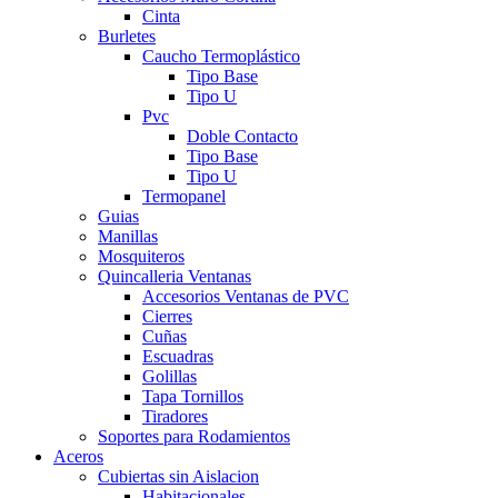
Cinta
Burletes
Caucho Termoplástico
Tipo Base
Tipo U
Pvc
Doble Contacto
Tipo Base
Tipo U
Termopanel
Guias
Manillas
Mosquiteros
Quincalleria Ventanas
Accesorios Ventanas de PVC
Cierres
Cuñas
Escuadras
Golillas
Tapa Tornillos
Tiradores
Soportes para Rodamientos
Aceros
Cubiertas sin Aislacion
Habitacionales