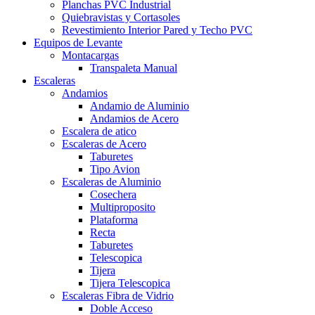
Planchas PVC Industrial
Quiebravistas y Cortasoles
Revestimiento Interior Pared y Techo PVC
Equipos de Levante
Montacargas
Transpaleta Manual
Escaleras
Andamios
Andamio de Aluminio
Andamios de Acero
Escalera de atico
Escaleras de Acero
Taburetes
Tipo Avion
Escaleras de Aluminio
Cosechera
Multiproposito
Plataforma
Recta
Taburetes
Telescopica
Tijera
Tijera Telescopica
Escaleras Fibra de Vidrio
Doble Acceso