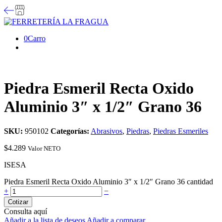
0
Carro
Piedra Esmeril Recta Oxido
Aluminio 3″ x 1/2″ Grano 36
SKU:
950102
Categorías:
Abrasivos
,
Piedras
,
Piedras Esmeriles
$
4.289
Valor NETO
ISESA
Piedra Esmeril Recta Oxido Aluminio 3″ x 1/2″ Grano 36 cantidad
+
−
Cotizar
Consulta aquí
Añadir a la lista de deseos
Añadir a comparar