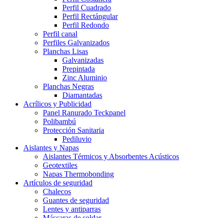
Perfil Cuadrado
Perfil Rectángular
Perfil Redondo
Perfil canal
Perfiles Galvanizados
Planchas Lisas
Galvanizadas
Prepintada
Zinc Aluminio
Planchas Negras
Diamantadas
Acrílicos y Publicidad
Panel Ranurado Teckpanel
Polibambú
Protección Sanitaria
Pediluvio
Aislantes y Napas
Aislantes Térmicos y Absorbentes Acústicos
Geotextiles
Napas Thermobonding
Artículos de seguridad
Chalecos
Guantes de seguridad
Lentes y antiparras
Máscaras de soldar