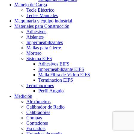
Manejo de Carga
Tecle Eléctrico
Tecles Manuales
Maquinaria y equipo industrial
Materiales para Construcción
Adhesivos
Aislantes
Impermeabilizantes
Mallas para Cierre
Mortero
Sistema EIFS
Adhesivos EIFS
Impermeabilizante EIFS
Malla Fibra de Vidrio EIFS
Terminacion EIFS
Terminaciones
Perfil Angulo
Medición
Alexómetros
Calibrador de Radio
Calibradores
Compás
Contadores
Escuadras
Huinchas de medir