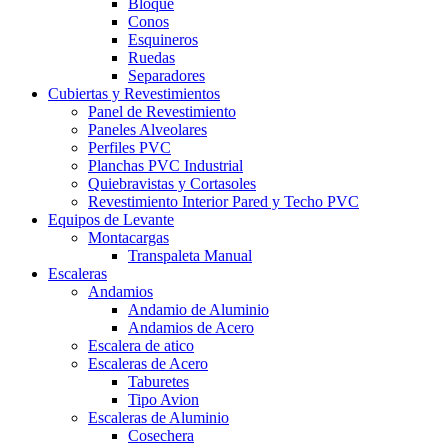
Bloque
Conos
Esquineros
Ruedas
Separadores
Cubiertas y Revestimientos
Panel de Revestimiento
Paneles Alveolares
Perfiles PVC
Planchas PVC Industrial
Quiebravistas y Cortasoles
Revestimiento Interior Pared y Techo PVC
Equipos de Levante
Montacargas
Transpaleta Manual
Escaleras
Andamios
Andamio de Aluminio
Andamios de Acero
Escalera de atico
Escaleras de Acero
Taburetes
Tipo Avion
Escaleras de Aluminio
Cosechera