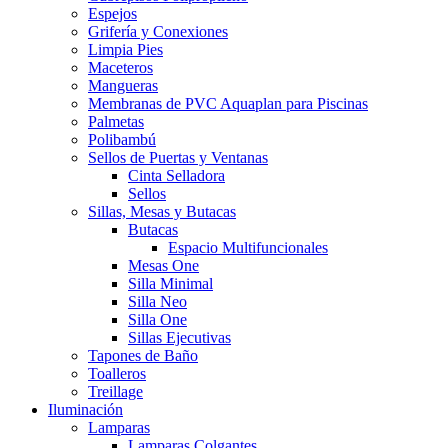
Espejos
Grifería y Conexiones
Limpia Pies
Maceteros
Mangueras
Membranas de PVC Aquaplan para Piscinas
Palmetas
Polibambú
Sellos de Puertas y Ventanas
Cinta Selladora
Sellos
Sillas, Mesas y Butacas
Butacas
Espacio Multifuncionales
Mesas One
Silla Minimal
Silla Neo
Silla One
Sillas Ejecutivas
Tapones de Baño
Toalleros
Treillage
Iluminación
Lamparas
Lamparas Colgantes