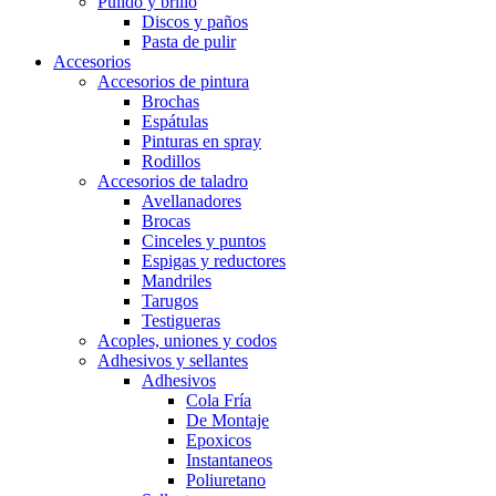
Pulido y brillo
Discos y paños
Pasta de pulir
Accesorios
Accesorios de pintura
Brochas
Espátulas
Pinturas en spray
Rodillos
Accesorios de taladro
Avellanadores
Brocas
Cinceles y puntos
Espigas y reductores
Mandriles
Tarugos
Testigueras
Acoples, uniones y codos
Adhesivos y sellantes
Adhesivos
Cola Fría
De Montaje
Epoxicos
Instantaneos
Poliuretano