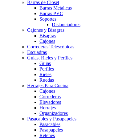
Barras de Closet
Barras Metalicas
Barras PVC
Soportes
Distanciadores
Cajones y Bisagras
Bisagras
Cajones
Correderas Telescópicas
Escuadras
Guias, Rieles y Perfiles
Guias
Perfiles
Rieles
Ruedas
Herrajes Para Cocina
Cajones
Correderas
Elevadores
Herrajes
Organizadores
Pasacables y Pasapapeles
Pasacables
Pasapapeles
Retenes