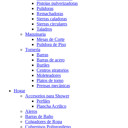
Pistolas pulverizadoras
Pulidoras
Remachadoras
Sierras caladoras
Sierras circulares
Taladros
Maquinaria
Mesas de Corte
Pulidora de Piso
Tornería
Barras
Barras de acero
Buriles
Centros giratorios
Moleteadores
Platos de torno
Prensas mecánicas
Hogar
Accesorios para Shower
Perfiles
Plancha Acrilico
Aleros
Barras de Baño
Colgadores de Ropa
Cubrepisos Polipropileno