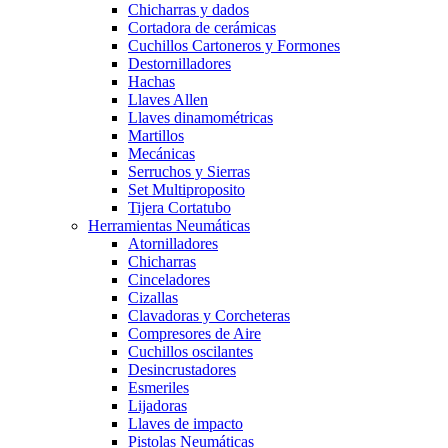
Chicharras y dados
Cortadora de cerámicas
Cuchillos Cartoneros y Formones
Destornilladores
Hachas
Llaves Allen
Llaves dinamométricas
Martillos
Mecánicas
Serruchos y Sierras
Set Multiproposito
Tijera Cortatubo
Herramientas Neumáticas
Atornilladores
Chicharras
Cinceladores
Cizallas
Clavadoras y Corcheteras
Compresores de Aire
Cuchillos oscilantes
Desincrustadores
Esmeriles
Lijadoras
Llaves de impacto
Pistolas Neumáticas