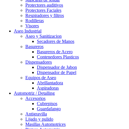
Protectores auditivos
Protectores Faciales
Respiradores y filtros
Rodilleras
Visores
Aseo Industrial
Aseo y Sanitizacion
Secadores de Manos
Basureros
Basureros de Acero
Contenedores Plasticos
Dispensadores
Dispensador de Jabon
Dispensador de Papel
Equipos de Aseo
Abrillantadora
Aspiradoras
Automotriz / Detalling
Accesorios
Cubrepisos
Guardafango
Antigravilla
Lijado y pulido
Masillas Automotrices