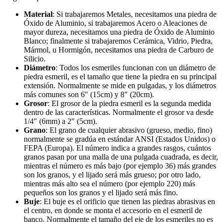
Material
: Si trabajaremos Metales, necesitamos una piedra de
Óxido de Aluminio, si trabajaremos Acero o Aleaciones de
mayor dureza, necesitamos una piedra de Óxido de Aluminio
Blanco; finalmente si trabajaremos Cerámica, Vidrio, Piedra,
Mármol, u Hormigón, necesitamos una piedra de Carburo de
Silicio.
Diámetro
: Todos los esmeriles funcionan con un diámetro de
piedra esmeril, es el tamaño que tiene la piedra en su principal
extensión. Normalmente se mide en pulgadas, y los diámetros
más comunes son 6″ (15cm) y 8″ (20cm).
Grosor
: El grosor de la piedra esmeril es la segunda medida
dentro de las características. Normalmente el grosor va desde
1/4″ (6mm) a 2″ (5cm).
Grano
: El grano de cualquier abrasivo (grueso, medio, fino)
normalmente se gradúa en estándar ANSI (Estados Unidos) o
FEPA (Europa). El número indica a grandes rasgos, cuántos
granos pasan por una malla de una pulgada cuadrada, es decir,
mientras el número es más bajo (por ejemplo 36) más grandes
son los granos, y el lijado será más grueso; por otro lado,
mientras más alto sea el número (por ejemplo 220) más
pequeños son los granos y el lijado será más fino.
Buje
: El buje es el orificio que tienen las piedras abrasivas en
el centro, en donde se monta el accesorio en el esmeril de
banco. Normalmente el tamaño del eje de los esmeriles no es