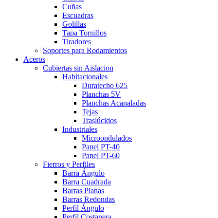
Cuñas
Escuadras
Golillas
Tapa Tornillos
Tiradores
Soportes para Rodamientos
Aceros
Cubiertas sin Aislacion
Habitacionales
Duratecho 625
Planchas 5V
Planchas Acanaladas
Tejas
Traslúcidos
Industriales
Microondulados
Panel PT-40
Panel PT-60
Fierros y Perfiles
Barra Ángulo
Barra Cuadrada
Barras Planas
Barras Redondas
Perfil Ángulo
Perfil Costanera