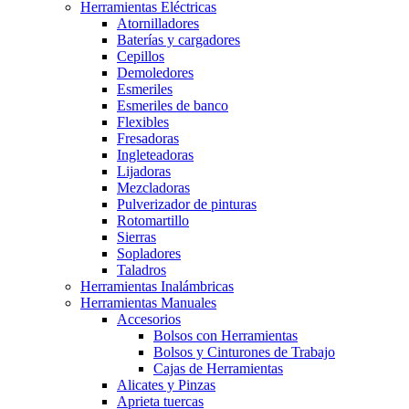
Herramientas Eléctricas
Atornilladores
Baterías y cargadores
Cepillos
Demoledores
Esmeriles
Esmeriles de banco
Flexibles
Fresadoras
Ingleteadoras
Lijadoras
Mezcladoras
Pulverizador de pinturas
Rotomartillo
Sierras
Sopladores
Taladros
Herramientas Inalámbricas
Herramientas Manuales
Accesorios
Bolsos con Herramientas
Bolsos y Cinturones de Trabajo
Cajas de Herramientas
Alicates y Pinzas
Aprieta tuercas