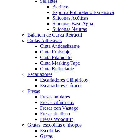
Sellantes
Acrílico
Espuma Poliuretano Expansiva
Siliconas Acéticas
Siliconas Base Agua
Siliconas Neutras
Balancín de Carga Retráctil
Cintas Adhesivas
Cinta Antideslizante
Cinta Embalaje
Cinta Filamento
Cinta Masking Tape
Cinta Reflectante
Escariadores
Escariadores Cilíndricos
Escariadores Cónicos
Fresas
Fresas anulares
Fresas cilíndricas
Fresas con Vástago
Fresas de disco
Fresas Woodruff
Gratas, escobillas e hisopos
Escobillas
Gratas