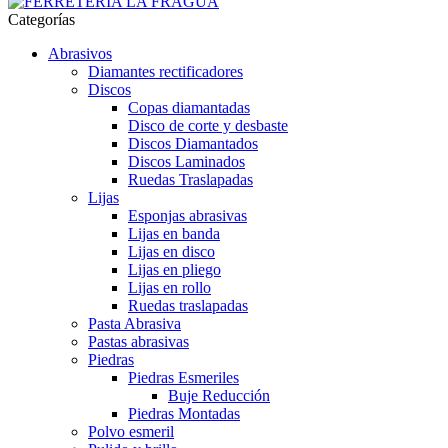
Categorías
Abrasivos
Diamantes rectificadores
Discos
Copas diamantadas
Disco de corte y desbaste
Discos Diamantados
Discos Laminados
Ruedas Traslapadas
Lijas
Esponjas abrasivas
Lijas en banda
Lijas en disco
Lijas en pliego
Lijas en rollo
Ruedas traslapadas
Pasta Abrasiva
Pastas abrasivas
Piedras
Piedras Esmeriles
Buje Reducción
Piedras Montadas
Polvo esmeril