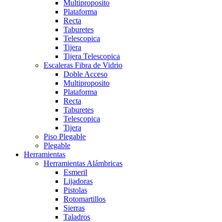
Multiproposito
Plataforma
Recta
Taburetes
Telescopica
Tijera
Tijera Telescopica
Escaleras Fibra de Vidrio
Doble Acceso
Multiproposito
Plataforma
Recta
Taburetes
Telescopica
Tijera
Piso Plegable
Plegable
Herramientas
Herramientas Alámbricas
Esmeril
Lijadoras
Pistolas
Rotomartillos
Sierras
Taladros