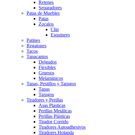
Retenes
Separadores
Patas de Muebles
Patas
Zocalos
Clip
Esquinero
Patines
Regatones
Tacos
Tapacantos
Delgados
Flexibles
Gruesos
Melaminicos
Tapas, Pestillos y Tarugos
Tapas
Tarugos
Tiradores y Perillas
Asas Plasticas
Perillas Metálicas
Perillas Plásticas
Tirador Corrido
Tiradores Autoadhesivos
Tiradores Holanda