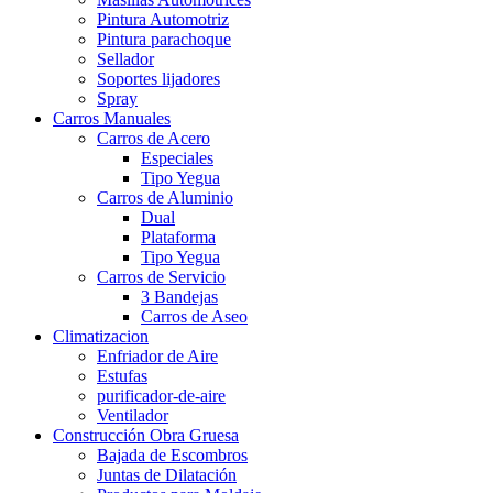
Pintura Automotriz
Pintura parachoque
Sellador
Soportes lijadores
Spray
Carros Manuales
Carros de Acero
Especiales
Tipo Yegua
Carros de Aluminio
Dual
Plataforma
Tipo Yegua
Carros de Servicio
3 Bandejas
Carros de Aseo
Climatizacion
Enfriador de Aire
Estufas
purificador-de-aire
Ventilador
Construcción Obra Gruesa
Bajada de Escombros
Juntas de Dilatación