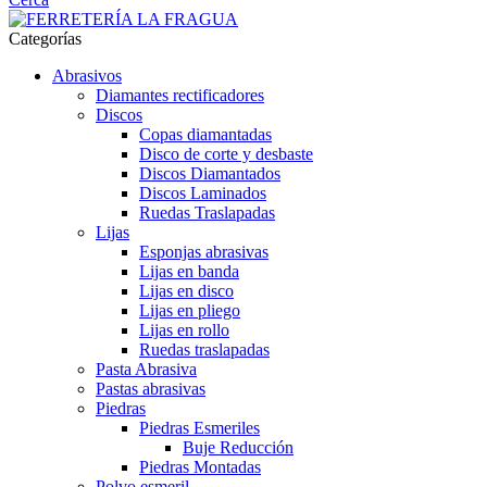
Categorías
Abrasivos
Diamantes rectificadores
Discos
Copas diamantadas
Disco de corte y desbaste
Discos Diamantados
Discos Laminados
Ruedas Traslapadas
Lijas
Esponjas abrasivas
Lijas en banda
Lijas en disco
Lijas en pliego
Lijas en rollo
Ruedas traslapadas
Pasta Abrasiva
Pastas abrasivas
Piedras
Piedras Esmeriles
Buje Reducción
Piedras Montadas
Polvo esmeril