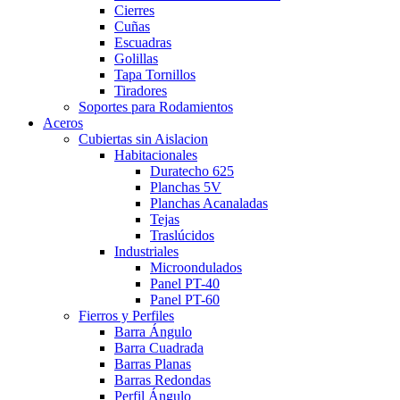
Cierres
Cuñas
Escuadras
Golillas
Tapa Tornillos
Tiradores
Soportes para Rodamientos
Aceros
Cubiertas sin Aislacion
Habitacionales
Duratecho 625
Planchas 5V
Planchas Acanaladas
Tejas
Traslúcidos
Industriales
Microondulados
Panel PT-40
Panel PT-60
Fierros y Perfiles
Barra Ángulo
Barra Cuadrada
Barras Planas
Barras Redondas
Perfil Ángulo