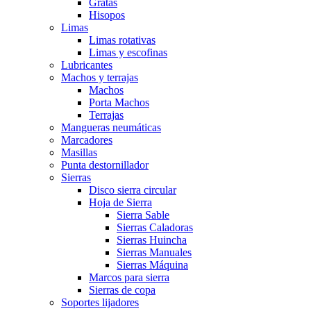
Gratas
Hisopos
Limas
Limas rotativas
Limas y escofinas
Lubricantes
Machos y terrajas
Machos
Porta Machos
Terrajas
Mangueras neumáticas
Marcadores
Masillas
Punta destornillador
Sierras
Disco sierra circular
Hoja de Sierra
Sierra Sable
Sierras Caladoras
Sierras Huincha
Sierras Manuales
Sierras Máquina
Marcos para sierra
Sierras de copa
Soportes lijadores