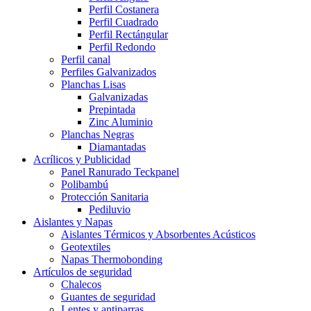
Perfil Costanera
Perfil Cuadrado
Perfil Rectángular
Perfil Redondo
Perfil canal
Perfiles Galvanizados
Planchas Lisas
Galvanizadas
Prepintada
Zinc Aluminio
Planchas Negras
Diamantadas
Acrílicos y Publicidad
Panel Ranurado Teckpanel
Polibambú
Protección Sanitaria
Pediluvio
Aislantes y Napas
Aislantes Térmicos y Absorbentes Acústicos
Geotextiles
Napas Thermobonding
Artículos de seguridad
Chalecos
Guantes de seguridad
Lentes y antiparras