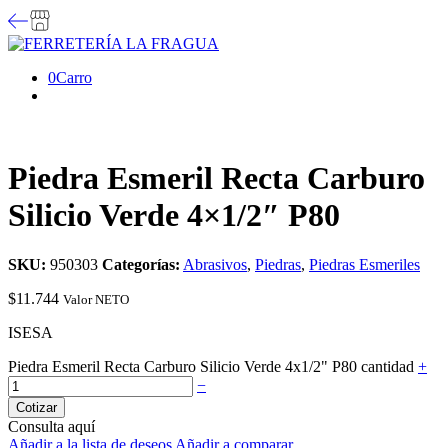
0
Carro
Piedra Esmeril Recta Carburo
Silicio Verde 4×1/2″ P80
SKU:
950303
Categorías:
Abrasivos
,
Piedras
,
Piedras Esmeriles
$
11.744
Valor NETO
ISESA
Piedra Esmeril Recta Carburo Silicio Verde 4x1/2" P80 cantidad
+
−
Cotizar
Consulta aquí
Añadir a la lista de deseos
Añadir a comparar