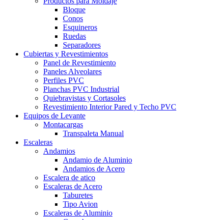
Productos para Moldaje
Bloque
Conos
Esquineros
Ruedas
Separadores
Cubiertas y Revestimientos
Panel de Revestimiento
Paneles Alveolares
Perfiles PVC
Planchas PVC Industrial
Quiebravistas y Cortasoles
Revestimiento Interior Pared y Techo PVC
Equipos de Levante
Montacargas
Transpaleta Manual
Escaleras
Andamios
Andamio de Aluminio
Andamios de Acero
Escalera de atico
Escaleras de Acero
Taburetes
Tipo Avion
Escaleras de Aluminio