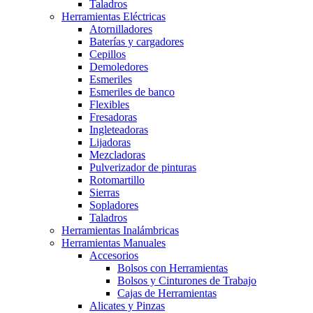
Taladros
Herramientas Eléctricas
Atornilladores
Baterías y cargadores
Cepillos
Demoledores
Esmeriles
Esmeriles de banco
Flexibles
Fresadoras
Ingleteadoras
Lijadoras
Mezcladoras
Pulverizador de pinturas
Rotomartillo
Sierras
Sopladores
Taladros
Herramientas Inalámbricas
Herramientas Manuales
Accesorios
Bolsos con Herramientas
Bolsos y Cinturones de Trabajo
Cajas de Herramientas
Alicates y Pinzas