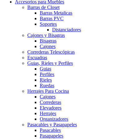
Accesorios para Muebles
Barras de Closet
Barras Metalicas
Barras PVC
Soportes
Distanciadores
Cajones y Bisagras
Bisagras
Cajones
Correderas Telescópicas
Escuadras
Guias, Rieles y Perfiles
Guias
Perfiles
Rieles
Ruedas
Herrajes Para Cocina
Cajones
Correderas
Elevadores
Herrajes
Organizadores
Pasacables y Pasapapeles
Pasacables
Pasapapeles