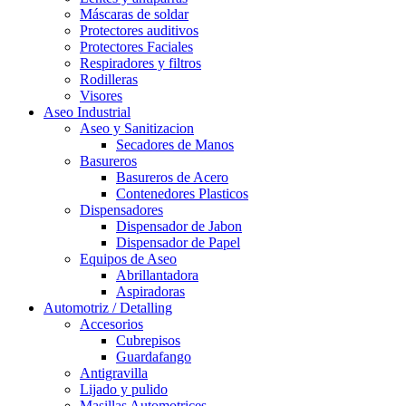
Máscaras de soldar
Protectores auditivos
Protectores Faciales
Respiradores y filtros
Rodilleras
Visores
Aseo Industrial
Aseo y Sanitizacion
Secadores de Manos
Basureros
Basureros de Acero
Contenedores Plasticos
Dispensadores
Dispensador de Jabon
Dispensador de Papel
Equipos de Aseo
Abrillantadora
Aspiradoras
Automotriz / Detalling
Accesorios
Cubrepisos
Guardafango
Antigravilla
Lijado y pulido
Masillas Automotrices