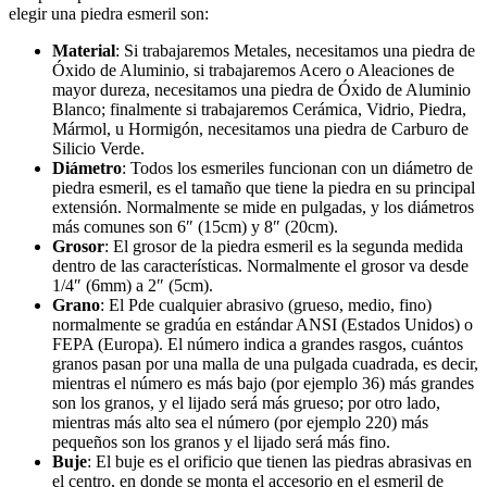
elegir una piedra esmeril son:
Material
: Si trabajaremos Metales, necesitamos una piedra de
Óxido de Aluminio, si trabajaremos Acero o Aleaciones de
mayor dureza, necesitamos una piedra de Óxido de Aluminio
Blanco; finalmente si trabajaremos Cerámica, Vidrio, Piedra,
Mármol, u Hormigón, necesitamos una piedra de Carburo de
Silicio Verde.
Diámetro
: Todos los esmeriles funcionan con un diámetro de
piedra esmeril, es el tamaño que tiene la piedra en su principal
extensión. Normalmente se mide en pulgadas, y los diámetros
más comunes son 6″ (15cm) y 8″ (20cm).
Grosor
: El grosor de la piedra esmeril es la segunda medida
dentro de las características. Normalmente el grosor va desde
1/4″ (6mm) a 2″ (5cm).
Grano
: El Pde cualquier abrasivo (grueso, medio, fino)
normalmente se gradúa en estándar ANSI (Estados Unidos) o
FEPA (Europa). El número indica a grandes rasgos, cuántos
granos pasan por una malla de una pulgada cuadrada, es decir,
mientras el número es más bajo (por ejemplo 36) más grandes
son los granos, y el lijado será más grueso; por otro lado,
mientras más alto sea el número (por ejemplo 220) más
pequeños son los granos y el lijado será más fino.
Buje
: El buje es el orificio que tienen las piedras abrasivas en
el centro, en donde se monta el accesorio en el esmeril de