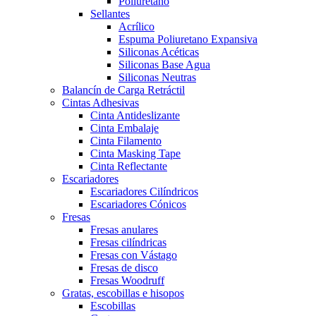
Poliuretano
Sellantes
Acrílico
Espuma Poliuretano Expansiva
Siliconas Acéticas
Siliconas Base Agua
Siliconas Neutras
Balancín de Carga Retráctil
Cintas Adhesivas
Cinta Antideslizante
Cinta Embalaje
Cinta Filamento
Cinta Masking Tape
Cinta Reflectante
Escariadores
Escariadores Cilíndricos
Escariadores Cónicos
Fresas
Fresas anulares
Fresas cilíndricas
Fresas con Vástago
Fresas de disco
Fresas Woodruff
Gratas, escobillas e hisopos
Escobillas