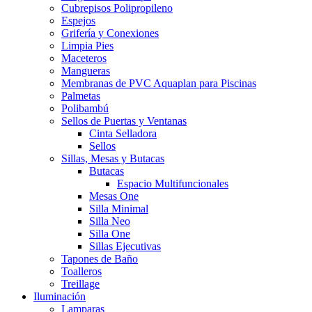
Cubrepisos Polipropileno
Espejos
Grifería y Conexiones
Limpia Pies
Maceteros
Mangueras
Membranas de PVC Aquaplan para Piscinas
Palmetas
Polibambú
Sellos de Puertas y Ventanas
Cinta Selladora
Sellos
Sillas, Mesas y Butacas
Butacas
Espacio Multifuncionales
Mesas One
Silla Minimal
Silla Neo
Silla One
Sillas Ejecutivas
Tapones de Baño
Toalleros
Treillage
Iluminación
Lamparas