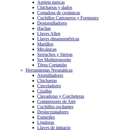
Aprieta tuercas
Chicharras y dados
Cortadora de cerámicas
Cuchillos Cartoneros y Formones
Destornilladores
Hachas
Llaves Allen
Llaves dinamométricas
Martillos
Mecánicas
Serruchos y Sierras
Set Multiproposito
Tijera Cortatubo
Herramientas Neumáticas
Atornilladores
Chicharras
Cinceladores
Cizallas
Clavadoras y Corcheteras
Compresores de Aire
Cuchillos oscilantes
Desincrustadores
Esmeriles
Lijadoras
Llaves de impacto