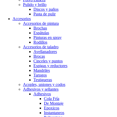
Pulido y brillo
Discos y paños
Pasta de pulir
Accesorios
Accesorios de pintura
Brochas
Espátulas
Pinturas en spray
Rodillos
Accesorios de taladro
Avellanadores
Brocas
Cinceles y puntos
Espigas y reductores
Mandriles
Tarugos
Testigueras
Acoples, uniones y codos
Adhesivos y sellantes
Adhesivos
Cola Fría
De Montaje
Epoxicos
Instantaneos