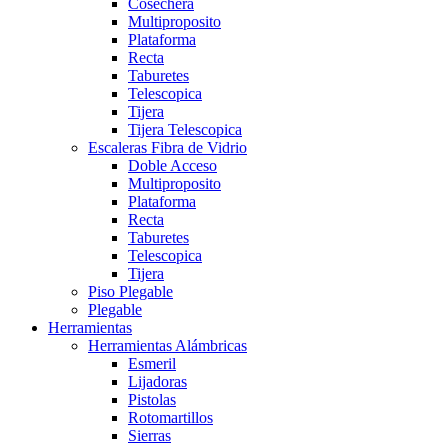
Cosechera
Multiproposito
Plataforma
Recta
Taburetes
Telescopica
Tijera
Tijera Telescopica
Escaleras Fibra de Vidrio
Doble Acceso
Multiproposito
Plataforma
Recta
Taburetes
Telescopica
Tijera
Piso Plegable
Plegable
Herramientas
Herramientas Alámbricas
Esmeril
Lijadoras
Pistolas
Rotomartillos
Sierras