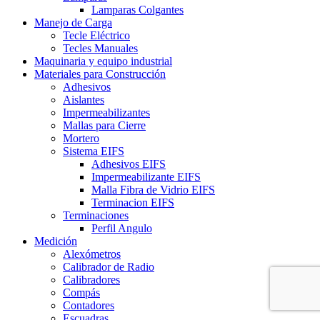
Lamparas Colgantes
Manejo de Carga
Tecle Eléctrico
Tecles Manuales
Maquinaria y equipo industrial
Materiales para Construcción
Adhesivos
Aislantes
Impermeabilizantes
Mallas para Cierre
Mortero
Sistema EIFS
Adhesivos EIFS
Impermeabilizante EIFS
Malla Fibra de Vidrio EIFS
Terminacion EIFS
Terminaciones
Perfil Angulo
Medición
Alexómetros
Calibrador de Radio
Calibradores
Compás
Contadores
Escuadras