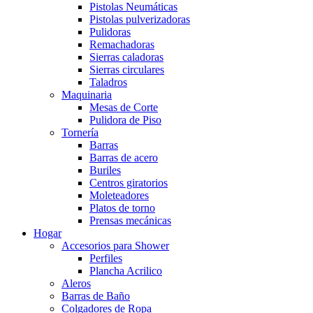
Pistolas Neumáticas
Pistolas pulverizadoras
Pulidoras
Remachadoras
Sierras caladoras
Sierras circulares
Taladros
Maquinaria
Mesas de Corte
Pulidora de Piso
Tornería
Barras
Barras de acero
Buriles
Centros giratorios
Moleteadores
Platos de torno
Prensas mecánicas
Hogar
Accesorios para Shower
Perfiles
Plancha Acrilico
Aleros
Barras de Baño
Colgadores de Ropa