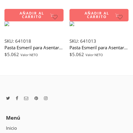
AÑADIR AL
AÑADIR AL
CARRITO
CARRITO
SKU:
641018
SKU:
641013
Pasta Esmeril para Asentar y Pulir – Grano 280 – 250 gr
Pasta Esmeril para Asentar y Pulir – Grano 120 – 250 gr
$
5.062
$
5.062
Valor NETO
Valor NETO
Menú
Inicio