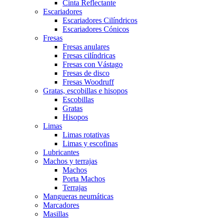
Cinta Reflectante
Escariadores
Escariadores Cilíndricos
Escariadores Cónicos
Fresas
Fresas anulares
Fresas cilíndricas
Fresas con Vástago
Fresas de disco
Fresas Woodruff
Gratas, escobillas e hisopos
Escobillas
Gratas
Hisopos
Limas
Limas rotativas
Limas y escofinas
Lubricantes
Machos y terrajas
Machos
Porta Machos
Terrajas
Mangueras neumáticas
Marcadores
Masillas