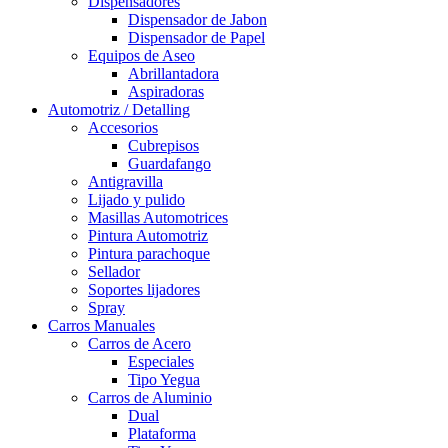
Dispensadores
Dispensador de Jabon
Dispensador de Papel
Equipos de Aseo
Abrillantadora
Aspiradoras
Automotriz / Detalling
Accesorios
Cubrepisos
Guardafango
Antigravilla
Lijado y pulido
Masillas Automotrices
Pintura Automotriz
Pintura parachoque
Sellador
Soportes lijadores
Spray
Carros Manuales
Carros de Acero
Especiales
Tipo Yegua
Carros de Aluminio
Dual
Plataforma