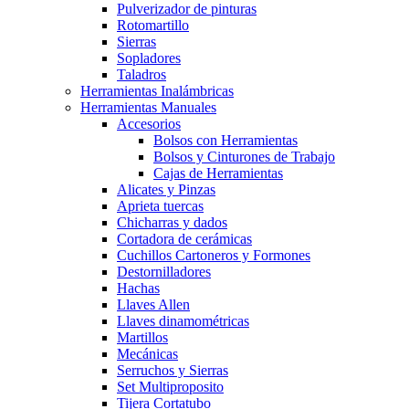
Pulverizador de pinturas
Rotomartillo
Sierras
Sopladores
Taladros
Herramientas Inalámbricas
Herramientas Manuales
Accesorios
Bolsos con Herramientas
Bolsos y Cinturones de Trabajo
Cajas de Herramientas
Alicates y Pinzas
Aprieta tuercas
Chicharras y dados
Cortadora de cerámicas
Cuchillos Cartoneros y Formones
Destornilladores
Hachas
Llaves Allen
Llaves dinamométricas
Martillos
Mecánicas
Serruchos y Sierras
Set Multiproposito
Tijera Cortatubo