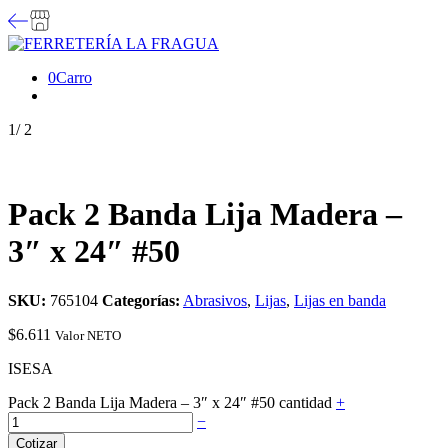
0
Carro
1
/
2
Pack 2 Banda Lija Madera –
3″ x 24″ #50
SKU:
765104
Categorías:
Abrasivos
,
Lijas
,
Lijas en banda
$
6.611
Valor NETO
ISESA
Pack 2 Banda Lija Madera – 3″ x 24″ #50 cantidad
+
−
Cotizar