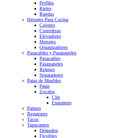
Perfiles
Rieles
Ruedas
Herrajes Para Cocina
Cajones
Correderas
Elevadores
Herrajes
Organizadores
Pasacables y Pasapapeles
Pasacables
Pasapapeles
Retenes
Separadores
Patas de Muebles
Patas
Zocalos
Clip
Esquinero
Patines
Regatones
Tacos
Tapacantos
Delgados
Flexibles