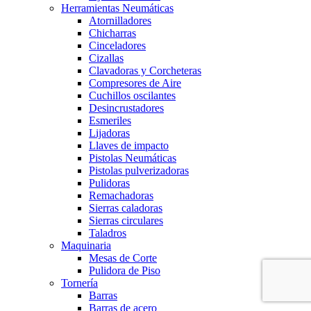
Herramientas Neumáticas
Atornilladores
Chicharras
Cinceladores
Cizallas
Clavadoras y Corcheteras
Compresores de Aire
Cuchillos oscilantes
Desincrustadores
Esmeriles
Lijadoras
Llaves de impacto
Pistolas Neumáticas
Pistolas pulverizadoras
Pulidoras
Remachadoras
Sierras caladoras
Sierras circulares
Taladros
Maquinaria
Mesas de Corte
Pulidora de Piso
Tornería
Barras
Barras de acero