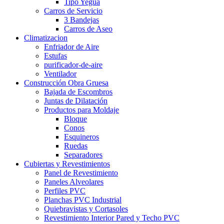
Tipo Yegua
Carros de Servicio
3 Bandejas
Carros de Aseo
Climatizacion
Enfriador de Aire
Estufas
purificador-de-aire
Ventilador
Construcción Obra Gruesa
Bajada de Escombros
Juntas de Dilatación
Productos para Moldaje
Bloque
Conos
Esquineros
Ruedas
Separadores
Cubiertas y Revestimientos
Panel de Revestimiento
Paneles Alveolares
Perfiles PVC
Planchas PVC Industrial
Quiebravistas y Cortasoles
Revestimiento Interior Pared y Techo PVC