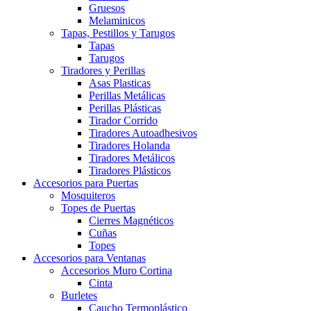
Gruesos
Melaminicos
Tapas, Pestillos y Tarugos
Tapas
Tarugos
Tiradores y Perillas
Asas Plasticas
Perillas Metálicas
Perillas Plásticas
Tirador Corrido
Tiradores Autoadhesivos
Tiradores Holanda
Tiradores Metálicos
Tiradores Plásticos
Accesorios para Puertas
Mosquiteros
Topes de Puertas
Cierres Magnéticos
Cuñas
Topes
Accesorios para Ventanas
Accesorios Muro Cortina
Cinta
Burletes
Caucho Termoplástico