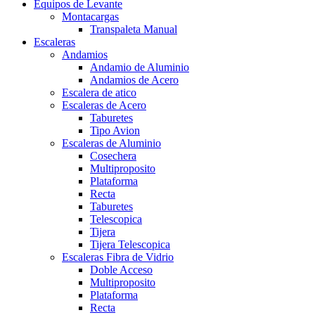
Equipos de Levante
Montacargas
Transpaleta Manual
Escaleras
Andamios
Andamio de Aluminio
Andamios de Acero
Escalera de atico
Escaleras de Acero
Taburetes
Tipo Avion
Escaleras de Aluminio
Cosechera
Multiproposito
Plataforma
Recta
Taburetes
Telescopica
Tijera
Tijera Telescopica
Escaleras Fibra de Vidrio
Doble Acceso
Multiproposito
Plataforma
Recta