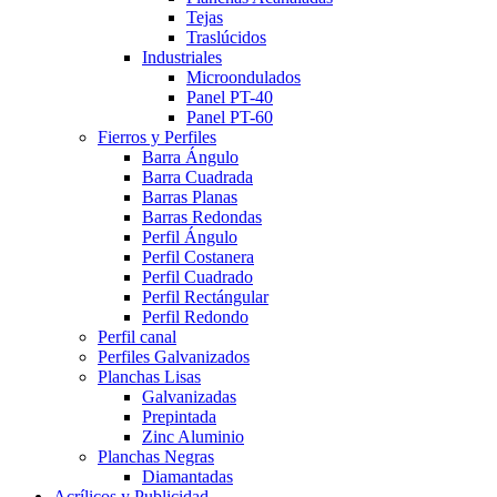
Tejas
Traslúcidos
Industriales
Microondulados
Panel PT-40
Panel PT-60
Fierros y Perfiles
Barra Ángulo
Barra Cuadrada
Barras Planas
Barras Redondas
Perfil Ángulo
Perfil Costanera
Perfil Cuadrado
Perfil Rectángular
Perfil Redondo
Perfil canal
Perfiles Galvanizados
Planchas Lisas
Galvanizadas
Prepintada
Zinc Aluminio
Planchas Negras
Diamantadas
Acrílicos y Publicidad