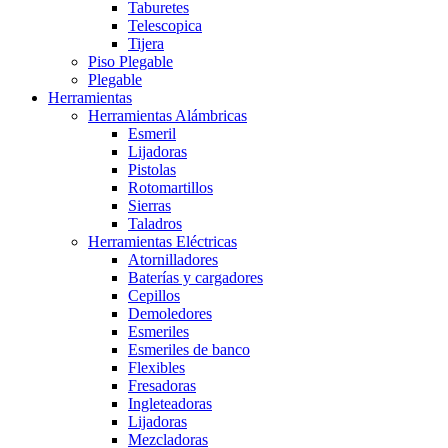
Taburetes
Telescopica
Tijera
Piso Plegable
Plegable
Herramientas
Herramientas Alámbricas
Esmeril
Lijadoras
Pistolas
Rotomartillos
Sierras
Taladros
Herramientas Eléctricas
Atornilladores
Baterías y cargadores
Cepillos
Demoledores
Esmeriles
Esmeriles de banco
Flexibles
Fresadoras
Ingleteadoras
Lijadoras
Mezcladoras