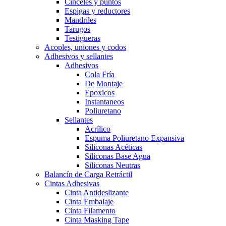
Cinceles y puntos
Espigas y reductores
Mandriles
Tarugos
Testigueras
Acoples, uniones y codos
Adhesivos y sellantes
Adhesivos
Cola Fría
De Montaje
Epoxicos
Instantaneos
Poliuretano
Sellantes
Acrílico
Espuma Poliuretano Expansiva
Siliconas Acéticas
Siliconas Base Agua
Siliconas Neutras
Balancín de Carga Retráctil
Cintas Adhesivas
Cinta Antideslizante
Cinta Embalaje
Cinta Filamento
Cinta Masking Tape