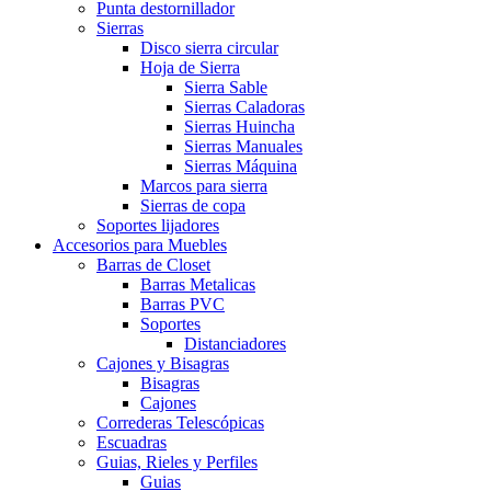
Punta destornillador
Sierras
Disco sierra circular
Hoja de Sierra
Sierra Sable
Sierras Caladoras
Sierras Huincha
Sierras Manuales
Sierras Máquina
Marcos para sierra
Sierras de copa
Soportes lijadores
Accesorios para Muebles
Barras de Closet
Barras Metalicas
Barras PVC
Soportes
Distanciadores
Cajones y Bisagras
Bisagras
Cajones
Correderas Telescópicas
Escuadras
Guias, Rieles y Perfiles
Guias