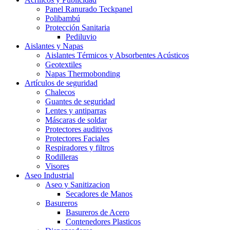
Panel Ranurado Teckpanel
Polibambú
Protección Sanitaria
Pediluvio
Aislantes y Napas
Aislantes Térmicos y Absorbentes Acústicos
Geotextiles
Napas Thermobonding
Artículos de seguridad
Chalecos
Guantes de seguridad
Lentes y antiparras
Máscaras de soldar
Protectores auditivos
Protectores Faciales
Respiradores y filtros
Rodilleras
Visores
Aseo Industrial
Aseo y Sanitizacion
Secadores de Manos
Basureros
Basureros de Acero
Contenedores Plasticos