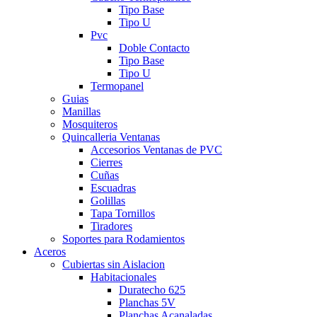
Tipo Base
Tipo U
Pvc
Doble Contacto
Tipo Base
Tipo U
Termopanel
Guias
Manillas
Mosquiteros
Quincalleria Ventanas
Accesorios Ventanas de PVC
Cierres
Cuñas
Escuadras
Golillas
Tapa Tornillos
Tiradores
Soportes para Rodamientos
Aceros
Cubiertas sin Aislacion
Habitacionales
Duratecho 625
Planchas 5V
Planchas Acanaladas