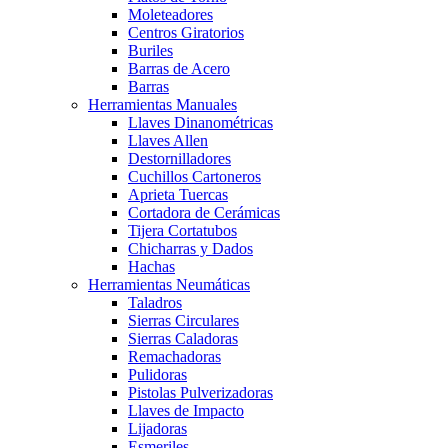
Moleteadores
Centros Giratorios
Buriles
Barras de Acero
Barras
Herramientas Manuales
Llaves Dinanométricas
Llaves Allen
Destornilladores
Cuchillos Cartoneros
Aprieta Tuercas
Cortadora de Cerámicas
Tijera Cortatubos
Chicharras y Dados
Hachas
Herramientas Neumáticas
Taladros
Sierras Circulares
Sierras Caladoras
Remachadoras
Pulidoras
Pistolas Pulverizadoras
Llaves de Impacto
Lijadoras
Esmeriles