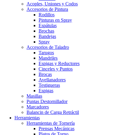
Acoples, Uniones y Codos
Accesorios de Pintura
Rodillos
Pinturas en Spray
Espátulas
Brochas
Bandejas
Spray
Accesorios de Taladro
Tarugos
Mandriles
Espigas y Reductores
Cinceles y Puntos
Brocas
Avellanadores
Testigueras
Espigas
Masillas
Puntas Destornillador
Marcadores
Balancin de Carga Retráctil
Herramientas
Herramientas de Tornería
Prensas Mecánicas
Platos de Torno