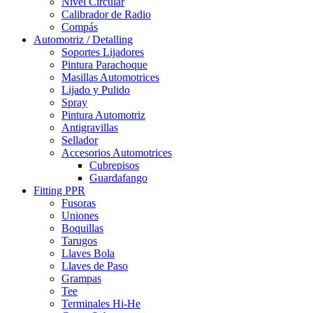
Nivel Circular
Calibrador de Radio
Compás
Automotriz / Detalling
Soportes Lijadores
Pintura Parachoque
Masillas Automotrices
Lijado y Pulido
Spray
Pintura Automotriz
Antigravillas
Sellador
Accesorios Automotrices
Cubrepisos
Guardafango
Fitting PPR
Fusoras
Uniones
Boquillas
Tarugos
Llaves Bola
Llaves de Paso
Grampas
Tee
Terminales Hi-He