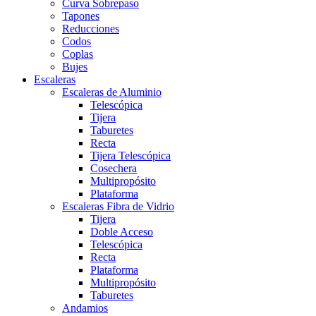
Curva Sobrepaso
Tapones
Reducciones
Codos
Coplas
Bujes
Escaleras
Escaleras de Aluminio
Telescópica
Tijera
Taburetes
Recta
Tijera Telescópica
Cosechera
Multipropósito
Plataforma
Escaleras Fibra de Vidrio
Tijera
Doble Acceso
Telescópica
Recta
Plataforma
Multipropósito
Taburetes
Andamios