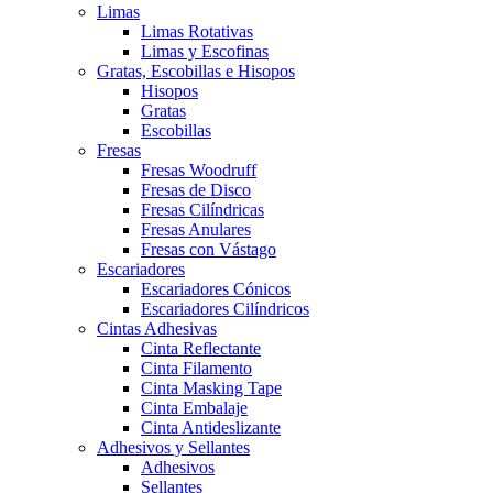
Limas
Limas Rotativas
Limas y Escofinas
Gratas, Escobillas e Hisopos
Hisopos
Gratas
Escobillas
Fresas
Fresas Woodruff
Fresas de Disco
Fresas Cilíndricas
Fresas Anulares
Fresas con Vástago
Escariadores
Escariadores Cónicos
Escariadores Cilíndricos
Cintas Adhesivas
Cinta Reflectante
Cinta Filamento
Cinta Masking Tape
Cinta Embalaje
Cinta Antideslizante
Adhesivos y Sellantes
Adhesivos
Sellantes