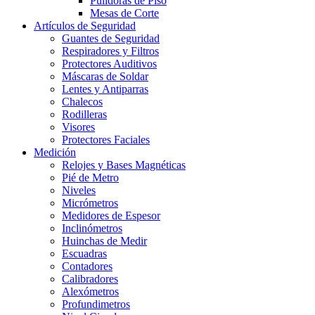
Pulidoras de Piso
Mesas de Corte
Artículos de Seguridad
Guantes de Seguridad
Respiradores y Filtros
Protectores Auditivos
Máscaras de Soldar
Lentes y Antiparras
Chalecos
Rodilleras
Visores
Protectores Faciales
Medición
Relojes y Bases Magnéticas
Pié de Metro
Niveles
Micrómetros
Medidores de Espesor
Inclinómetros
Huinchas de Medir
Escuadras
Contadores
Calibradores
Alexómetros
Profundimetros