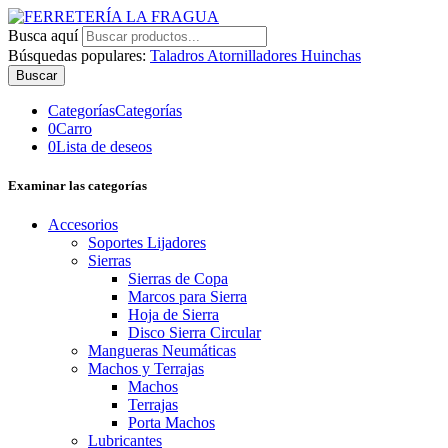
Busca aquí
Búsquedas populares:
Taladros
Atornilladores
Huinchas
Buscar
Categorías
Categorías
0
Carro
0
Lista de deseos
Examinar las categorías
Accesorios
Soportes Lijadores
Sierras
Sierras de Copa
Marcos para Sierra
Hoja de Sierra
Disco Sierra Circular
Mangueras Neumáticas
Machos y Terrajas
Machos
Terrajas
Porta Machos
Lubricantes