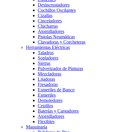
Desincrustadores
Cuchillos Oscilantes
Cizallas
Cinceladores
Chicharras
Atornilladores
Pistolas Neumáticas
Clavadoras y Corcheteras
Herramientas Eléctricas
Taladros
Sopladores
Sierras
Pulverizador de Pinturas
Mezcladoras
Lijadoras
Fresadoras
Esmeriles de Banco
Esmeriles
Demoledores
Cepillos
Baterías y Cargadores
Atornilladores
Flexibles
Maquinaria