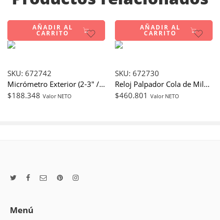
AÑADIR AL
AÑADIR AL
CARRITO
CARRITO
SKU:
672742
SKU:
672730
Micrómetro Exterior (2-3″ / 0.001″) – Starrett – Serie 436.1M
Reloj Palpador Cola de Milano (0,8mm / 0,01mm) – Starrett – Serie 3809M
$
188.348
$
460.801
Valor NETO
Valor NETO
Menú