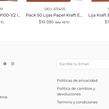
09
SKU:
611405
Lija Kraft Esmeril #100-1/2 ISESA
Pack 50 Lijas Papel Kraft Esmeril Grano 40
$
10.050
$
1
ETO
Valor NETO
Politicas de privacidad
Política de cambios y
devoluciones
tros
Termino y condiciones