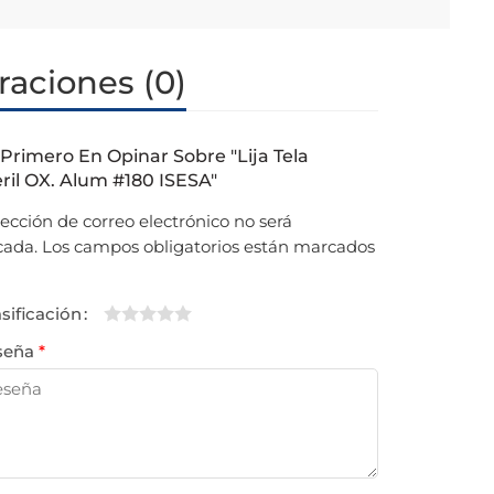
raciones (0)
 Primero En Opinar Sobre "Lija Tela
il OX. Alum #180 ISESA"
rección de correo electrónico no será
cada.
Los campos obligatorios están marcados
asificación
1
2 de
3 de 5
4 de 5
5 de 5
seña
*
de
5
estrellas
estrellas
estrellas
5
estrellas
estrellas