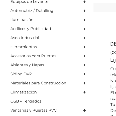
Equipos de Levante
Automotriz / Detalling
Iluminación
Acrílicos y Publicidad
Aseo Industrial
D
Herramientas
(C
Accesorios para Puertas
Li
Aislantes y Napas
Cua
Siding DVP
tel
Nu
Materiales para Construcción
lij
Climatizacion
El
re
OSB y Terciados
Tu
Ventanas y Puertas PVC
De