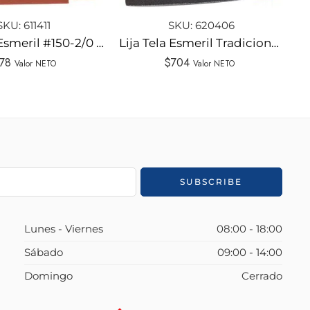
SKU:
611411
SKU:
620406
Lija Kraft Esmeril #150-2/0 ISESA
Lija Tela Esmeril Tradicional #50-2 ISESA
78
$
704
Valor NETO
Valor NETO
Lunes - Viernes
08:00 - 18:00
Sábado
09:00 - 14:00
Domingo
Cerrado