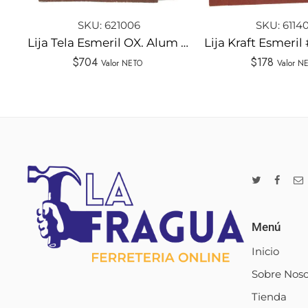
SKU:
621006
SKU:
6114
Lija Tela Esmeril OX. Alum #50-2 ISESA
$
704
$
178
Valor NETO
Valor N
Menú
Inicio
Sobre Noso
Tienda