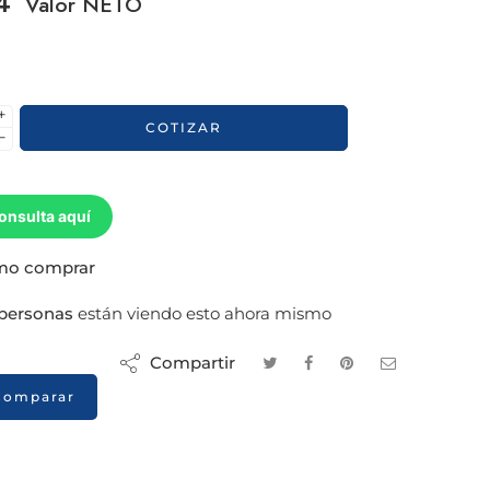
4
Valor NETO
+
COTIZAR
−
onsulta aquí
o comprar
personas
están viendo esto ahora mismo
Compartir
Comparar