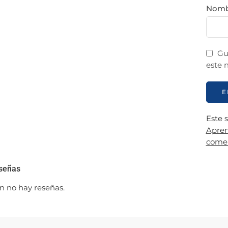
Nom
Gu
este 
Este 
Apren
comen
señas
n no hay reseñas.