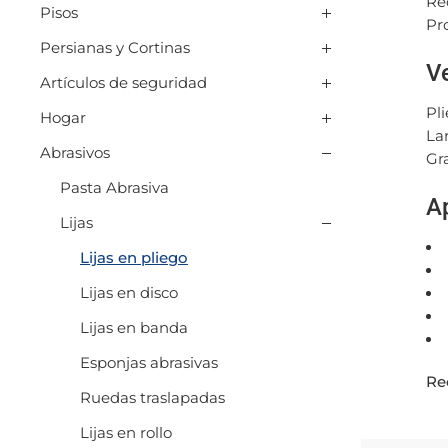
Re
Pisos
Pr
Persianas y Cortinas
V
Artículos de seguridad
Pli
Hogar
La
Abrasivos
Gr
Pasta Abrasiva
A
Lijas
Lijas en pliego
Lijas en disco
Lijas en banda
Esponjas abrasivas
Re
Ruedas traslapadas
Lijas en rollo