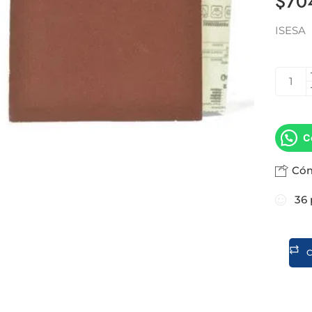
$
70
ISESA
C
Cóm
36