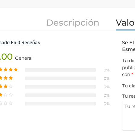
Descripción
Valo
sado En 0 Reseñas
Sé El
Esmer
.00
General
Tu di
publi
0%
con
*
0%
Tu cl
0%
0%
Tu re
0%