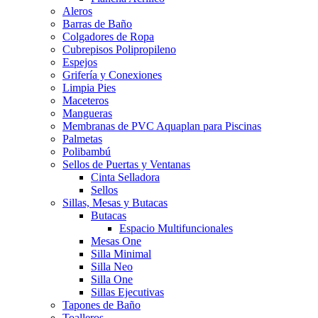
Aleros
Barras de Baño
Colgadores de Ropa
Cubrepisos Polipropileno
Espejos
Grifería y Conexiones
Limpia Pies
Maceteros
Mangueras
Membranas de PVC Aquaplan para Piscinas
Palmetas
Polibambú
Sellos de Puertas y Ventanas
Cinta Selladora
Sellos
Sillas, Mesas y Butacas
Butacas
Espacio Multifuncionales
Mesas One
Silla Minimal
Silla Neo
Silla One
Sillas Ejecutivas
Tapones de Baño
Toalleros