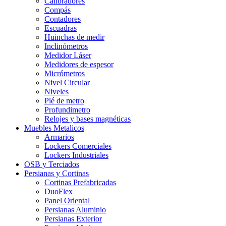
Calibradores
Compás
Contadores
Escuadras
Huinchas de medir
Inclinómetros
Medidor Láser
Medidores de espesor
Micrómetros
Nivel Circular
Niveles
Pié de metro
Profundimetro
Relojes y bases magnéticas
Muebles Metalicos
Armarios
Lockers Comerciales
Lockers Industriales
OSB y Terciados
Persianas y Cortinas
Cortinas Prefabricadas
DuoFlex
Panel Oriental
Persianas Aluminio
Persianas Exterior