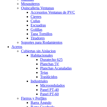
Mosquiteros
Quincalleria Ventanas
Accesorios Ventanas de PVC
Cierres
Cuñas
Escuadras
Golillas
Tapa Tornillos
Tiradores
Soportes para Rodamientos
Aceros
Cubiertas sin Aislacion
Habitacionales
Duratecho 625
Planchas 5V
Planchas Acanaladas
Tejas
Traslúcidos
Industriales
Microondulados
Panel PT-40
Panel PT-60
Fierros y Perfiles
Barra Ángulo
Barra Cuadrada