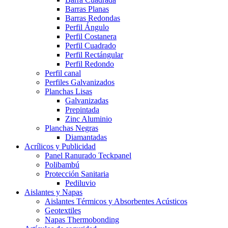
Barras Planas
Barras Redondas
Perfil Ángulo
Perfil Costanera
Perfil Cuadrado
Perfil Rectángular
Perfil Redondo
Perfil canal
Perfiles Galvanizados
Planchas Lisas
Galvanizadas
Prepintada
Zinc Aluminio
Planchas Negras
Diamantadas
Acrílicos y Publicidad
Panel Ranurado Teckpanel
Polibambú
Protección Sanitaria
Pediluvio
Aislantes y Napas
Aislantes Térmicos y Absorbentes Acústicos
Geotextiles
Napas Thermobonding