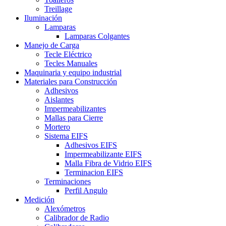
Treillage
Iluminación
Lamparas
Lamparas Colgantes
Manejo de Carga
Tecle Eléctrico
Tecles Manuales
Maquinaria y equipo industrial
Materiales para Construcción
Adhesivos
Aislantes
Impermeabilizantes
Mallas para Cierre
Mortero
Sistema EIFS
Adhesivos EIFS
Impermeabilizante EIFS
Malla Fibra de Vidrio EIFS
Terminacion EIFS
Terminaciones
Perfil Angulo
Medición
Alexómetros
Calibrador de Radio