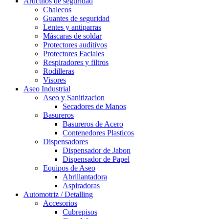
Artículos de seguridad
Chalecos
Guantes de seguridad
Lentes y antiparras
Máscaras de soldar
Protectores auditivos
Protectores Faciales
Respiradores y filtros
Rodilleras
Visores
Aseo Industrial
Aseo y Sanitizacion
Secadores de Manos
Basureros
Basureros de Acero
Contenedores Plasticos
Dispensadores
Dispensador de Jabon
Dispensador de Papel
Equipos de Aseo
Abrillantadora
Aspiradoras
Automotriz / Detalling
Accesorios
Cubrepisos