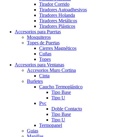
Tirador Corrido
Tiradores Autoadhesivos
Tiradores Holanda
Tiradores Metálicos
Tiradores Plásticos
Accesorios para Puertas
Mosquiteros
Topes de Puertas
Cierres Magnéticos
Cuñas
Topes
Accesorios para Ventanas
Accesorios Muro Cortina
Cinta
Burletes
Caucho Termoplástico
Tipo Base
Tipo U
Pvc
Doble Contacto
Tipo Base
Tipo U
Termopanel
Guias
Manillas