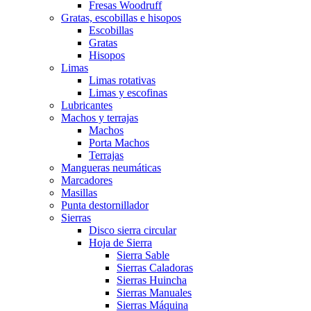
Fresas Woodruff
Gratas, escobillas e hisopos
Escobillas
Gratas
Hisopos
Limas
Limas rotativas
Limas y escofinas
Lubricantes
Machos y terrajas
Machos
Porta Machos
Terrajas
Mangueras neumáticas
Marcadores
Masillas
Punta destornillador
Sierras
Disco sierra circular
Hoja de Sierra
Sierra Sable
Sierras Caladoras
Sierras Huincha
Sierras Manuales
Sierras Máquina