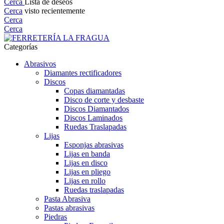
Cerca
Lista de deseos
Cerca
visto recientemente
Cerca
Cerca
Categorías
Abrasivos
Diamantes rectificadores
Discos
Copas diamantadas
Disco de corte y desbaste
Discos Diamantados
Discos Laminados
Ruedas Traslapadas
Lijas
Esponjas abrasivas
Lijas en banda
Lijas en disco
Lijas en pliego
Lijas en rollo
Ruedas traslapadas
Pasta Abrasiva
Pastas abrasivas
Piedras