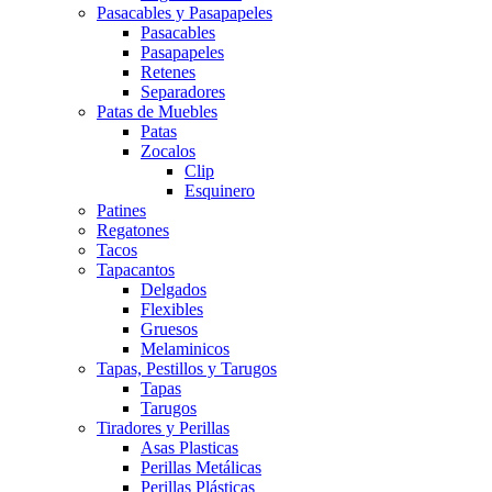
Pasacables y Pasapapeles
Pasacables
Pasapapeles
Retenes
Separadores
Patas de Muebles
Patas
Zocalos
Clip
Esquinero
Patines
Regatones
Tacos
Tapacantos
Delgados
Flexibles
Gruesos
Melaminicos
Tapas, Pestillos y Tarugos
Tapas
Tarugos
Tiradores y Perillas
Asas Plasticas
Perillas Metálicas
Perillas Plásticas