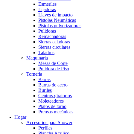
Esmeriles
Lijadoras
Llaves de impacto
Pistolas Neumáticas
Pistolas pulverizadoras
Pulidoras
Remachadoras
Sierras caladoras
Sierras circulares
Taladros
Maquinaria
Mesas de Corte
Pulidora de Piso
Tornería
Barras
Barras de acero
Buriles
Centros giratorios
Moleteadores
Platos de torno
Prensas mecánicas
Hogar
Accesorios para Shower
Perfiles
Plancha Acrilico