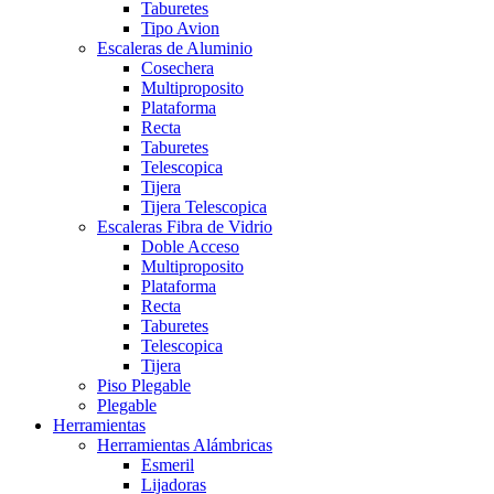
Taburetes
Tipo Avion
Escaleras de Aluminio
Cosechera
Multiproposito
Plataforma
Recta
Taburetes
Telescopica
Tijera
Tijera Telescopica
Escaleras Fibra de Vidrio
Doble Acceso
Multiproposito
Plataforma
Recta
Taburetes
Telescopica
Tijera
Piso Plegable
Plegable
Herramientas
Herramientas Alámbricas
Esmeril
Lijadoras