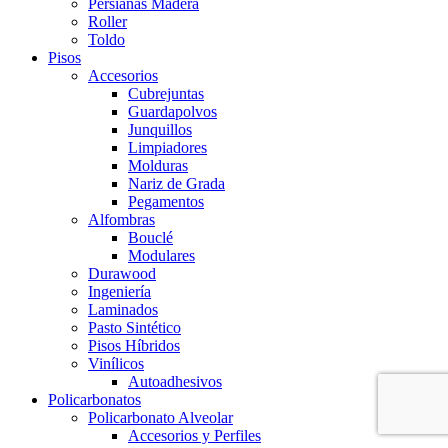
Persianas Madera
Roller
Toldo
Pisos
Accesorios
Cubrejuntas
Guardapolvos
Junquillos
Limpiadores
Molduras
Nariz de Grada
Pegamentos
Alfombras
Bouclé
Modulares
Durawood
Ingeniería
Laminados
Pasto Sintético
Pisos Híbridos
Vinílicos
Autoadhesivos
Policarbonatos
Policarbonato Alveolar
Accesorios y Perfiles