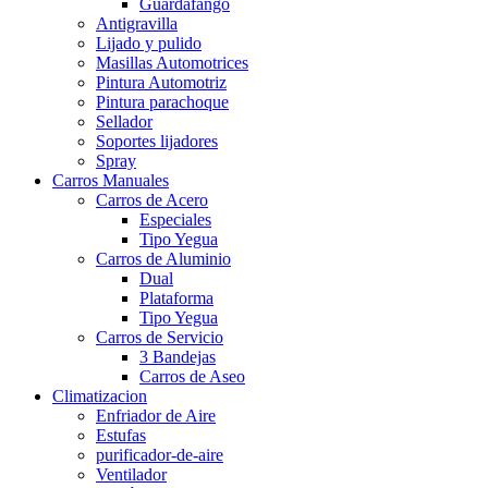
Guardafango
Antigravilla
Lijado y pulido
Masillas Automotrices
Pintura Automotriz
Pintura parachoque
Sellador
Soportes lijadores
Spray
Carros Manuales
Carros de Acero
Especiales
Tipo Yegua
Carros de Aluminio
Dual
Plataforma
Tipo Yegua
Carros de Servicio
3 Bandejas
Carros de Aseo
Climatizacion
Enfriador de Aire
Estufas
purificador-de-aire
Ventilador