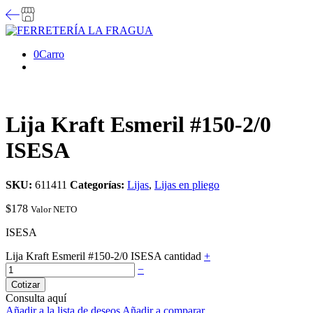
0
Carro
Lija Kraft Esmeril #150-2/0
ISESA
SKU:
611411
Categorías:
Lijas
,
Lijas en pliego
$
178
Valor NETO
ISESA
Lija Kraft Esmeril #150-2/0 ISESA cantidad
+
−
Cotizar
Consulta aquí
Añadir a la lista de deseos
Añadir a comparar