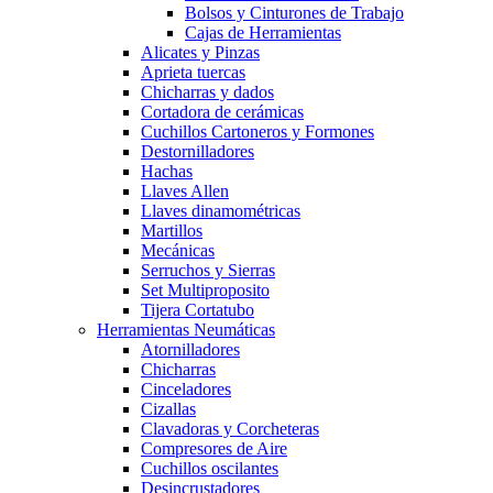
Bolsos y Cinturones de Trabajo
Cajas de Herramientas
Alicates y Pinzas
Aprieta tuercas
Chicharras y dados
Cortadora de cerámicas
Cuchillos Cartoneros y Formones
Destornilladores
Hachas
Llaves Allen
Llaves dinamométricas
Martillos
Mecánicas
Serruchos y Sierras
Set Multiproposito
Tijera Cortatubo
Herramientas Neumáticas
Atornilladores
Chicharras
Cinceladores
Cizallas
Clavadoras y Corcheteras
Compresores de Aire
Cuchillos oscilantes
Desincrustadores