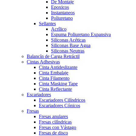
De Montaje
Epoxicos
Instantaneos
Poliuretano
Sellantes
Acrílico
Espuma Poliuretano Expansiva
Siliconas Acéticas
Siliconas Base Agua
Siliconas Neutras
Balancín de Carga Retráctil
Cintas Adhesivas
Cinta Antideslizante
Cinta Embalaje
Cinta Filamento
Cinta Masking Tape
Cinta Reflectante
Escariadores
Escariadores Cilíndricos
Escariadores Cónicos
Fresas
Fresas anulares
Fresas cilíndricas
Fresas con Vástago
Fresas de disco