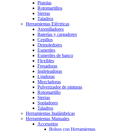
Pistolas
Rotomartillos
Sierras
Taladros
Herramientas Eléctricas
Atornilladores
Baterías y cargadores
Cepillos
Demoledores
Esmeriles
Esmeriles de banco
Flexibles
Fresadoras
Ingleteadoras
Lijadoras
Mezcladoras
Pulverizador de pinturas
Rotomartillo
Sierras
Sopladores
Taladros
Herramientas Inalámbricas
Herramientas Manuales
Accesorios
Bolsos con Herramientas