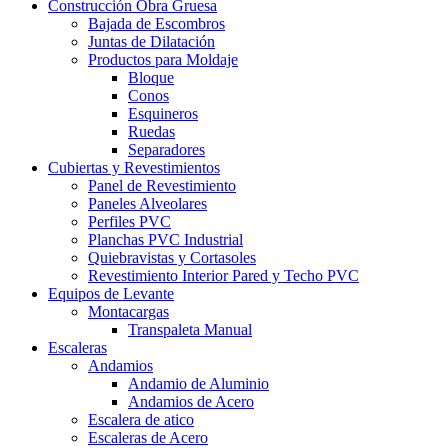
Construcción Obra Gruesa
Bajada de Escombros
Juntas de Dilatación
Productos para Moldaje
Bloque
Conos
Esquineros
Ruedas
Separadores
Cubiertas y Revestimientos
Panel de Revestimiento
Paneles Alveolares
Perfiles PVC
Planchas PVC Industrial
Quiebravistas y Cortasoles
Revestimiento Interior Pared y Techo PVC
Equipos de Levante
Montacargas
Transpaleta Manual
Escaleras
Andamios
Andamio de Aluminio
Andamios de Acero
Escalera de atico
Escaleras de Acero