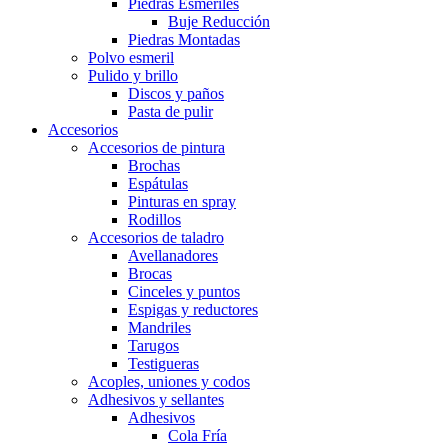
Piedras Esmeriles
Buje Reducción
Piedras Montadas
Polvo esmeril
Pulido y brillo
Discos y paños
Pasta de pulir
Accesorios
Accesorios de pintura
Brochas
Espátulas
Pinturas en spray
Rodillos
Accesorios de taladro
Avellanadores
Brocas
Cinceles y puntos
Espigas y reductores
Mandriles
Tarugos
Testigueras
Acoples, uniones y codos
Adhesivos y sellantes
Adhesivos
Cola Fría