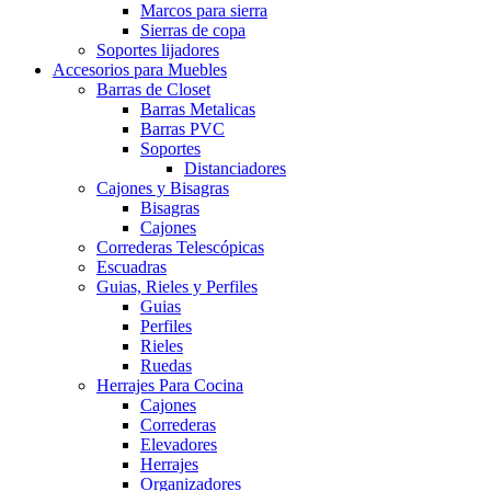
Marcos para sierra
Sierras de copa
Soportes lijadores
Accesorios para Muebles
Barras de Closet
Barras Metalicas
Barras PVC
Soportes
Distanciadores
Cajones y Bisagras
Bisagras
Cajones
Correderas Telescópicas
Escuadras
Guias, Rieles y Perfiles
Guias
Perfiles
Rieles
Ruedas
Herrajes Para Cocina
Cajones
Correderas
Elevadores
Herrajes
Organizadores