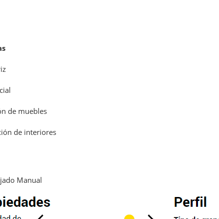
as
iz
ial
ón de muebles
ión de interiores
jado Manual