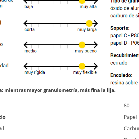
: mientras mayor granulometría, más fina la lija.
80
do
Papel
al
Carbur