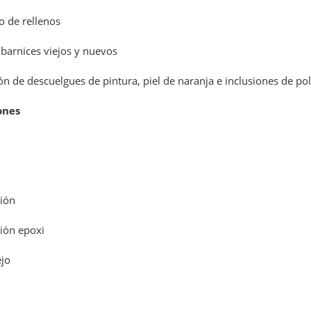
no de rellenos
 barnices viejos y nuevos
ón de descuelgues de pintura, piel de naranja e inclusiones de po
ones
ión
ión epoxi
ejo