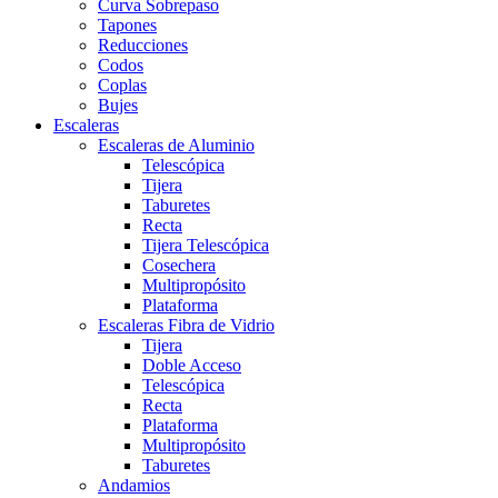
Curva Sobrepaso
Tapones
Reducciones
Codos
Coplas
Bujes
Escaleras
Escaleras de Aluminio
Telescópica
Tijera
Taburetes
Recta
Tijera Telescópica
Cosechera
Multipropósito
Plataforma
Escaleras Fibra de Vidrio
Tijera
Doble Acceso
Telescópica
Recta
Plataforma
Multipropósito
Taburetes
Andamios