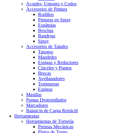
Acoples, Uniones y Codos
Accesorios de Pintura
Rodillos
Pinturas en Spray
Espátulas
Brochas
Bandejas
Spray
Accesorios de Taladro
Tarugos
Mandriles
Espigas y Reductores
Cinceles y Puntos
Brocas
Avellanadores
Testigueras
Espigas
Masillas
Puntas Destornillador
Marcadores
Balancin de Carga Retráctil
Herramientas
Herramientas de Tornería
Prensas Mecánicas
Platos de Torno