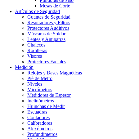
Pulidoras de Piso
Mesas de Corte
Artículos de Seguridad
Guantes de Seguridad
Respiradores y Filtros
Protectores Auditivos
Máscaras de Soldar
Lentes y Antiparras
Chalecos
Rodilleras
Visores
Protectores Faciales
Medición
Relojes y Bases Magnéticas
Pié de Metro
Niveles
Micrómetros
Medidores de Espesor
Inclinómetros
Huinchas de Medir
Escuadras
Contadores
Calibradores
Alexómetros
Profundimetros