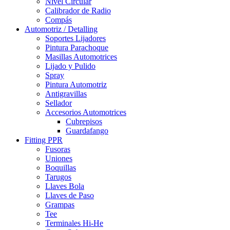
Nivel Circular
Calibrador de Radio
Compás
Automotriz / Detalling
Soportes Lijadores
Pintura Parachoque
Masillas Automotrices
Lijado y Pulido
Spray
Pintura Automotriz
Antigravillas
Sellador
Accesorios Automotrices
Cubrepisos
Guardafango
Fitting PPR
Fusoras
Uniones
Boquillas
Tarugos
Llaves Bola
Llaves de Paso
Grampas
Tee
Terminales Hi-He