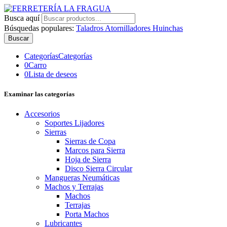
Busca aquí
Búsquedas populares:
Taladros
Atornilladores
Huinchas
Buscar
Categorías
Categorías
0
Carro
0
Lista de deseos
Examinar las categorías
Accesorios
Soportes Lijadores
Sierras
Sierras de Copa
Marcos para Sierra
Hoja de Sierra
Disco Sierra Circular
Mangueras Neumáticas
Machos y Terrajas
Machos
Terrajas
Porta Machos
Lubricantes