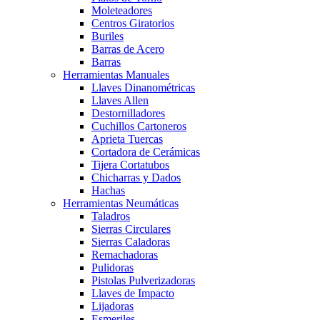
Moleteadores
Centros Giratorios
Buriles
Barras de Acero
Barras
Herramientas Manuales
Llaves Dinanométricas
Llaves Allen
Destornilladores
Cuchillos Cartoneros
Aprieta Tuercas
Cortadora de Cerámicas
Tijera Cortatubos
Chicharras y Dados
Hachas
Herramientas Neumáticas
Taladros
Sierras Circulares
Sierras Caladoras
Remachadoras
Pulidoras
Pistolas Pulverizadoras
Llaves de Impacto
Lijadoras
Esmeriles