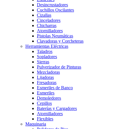
Desincrustadores
Cuchillos Oscilantes
Cizallas
Cinceladores
Chicharras
Atornilladores
Pistolas Neumáticas
Clavadoras y Corcheteras
Herramientas Eléctricas
Taladros
Sopladores
Sierras
Pulverizador de Pinturas
Mezcladoras
Lijadoras
Fresadoras
Esmeriles de Banco
Esmeriles
Demoledores
Cepillos
Baterías y Cargadores
Atornilladores
Flexibles
Maquinaria