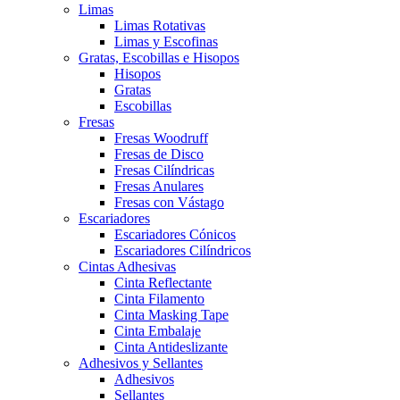
Limas
Limas Rotativas
Limas y Escofinas
Gratas, Escobillas e Hisopos
Hisopos
Gratas
Escobillas
Fresas
Fresas Woodruff
Fresas de Disco
Fresas Cilíndricas
Fresas Anulares
Fresas con Vástago
Escariadores
Escariadores Cónicos
Escariadores Cilíndricos
Cintas Adhesivas
Cinta Reflectante
Cinta Filamento
Cinta Masking Tape
Cinta Embalaje
Cinta Antideslizante
Adhesivos y Sellantes
Adhesivos
Sellantes