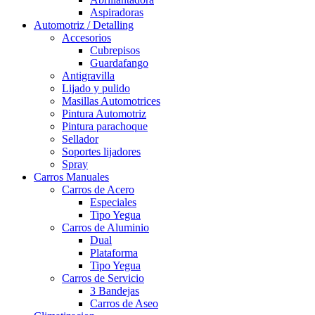
Aspiradoras
Automotriz / Detalling
Accesorios
Cubrepisos
Guardafango
Antigravilla
Lijado y pulido
Masillas Automotrices
Pintura Automotriz
Pintura parachoque
Sellador
Soportes lijadores
Spray
Carros Manuales
Carros de Acero
Especiales
Tipo Yegua
Carros de Aluminio
Dual
Plataforma
Tipo Yegua
Carros de Servicio
3 Bandejas
Carros de Aseo