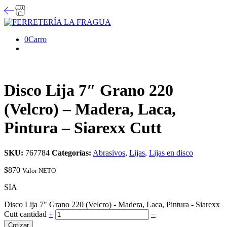
0
Carro
Disco Lija 7″ Grano 220
(Velcro) – Madera, Laca,
Pintura – Siarexx Cutt
SKU:
767784
Categorías:
Abrasivos
,
Lijas
,
Lijas en disco
$
870
Valor NETO
SIA
Disco Lija 7" Grano 220 (Velcro) - Madera, Laca, Pintura - Siarexx
Cutt cantidad
+
−
Cotizar