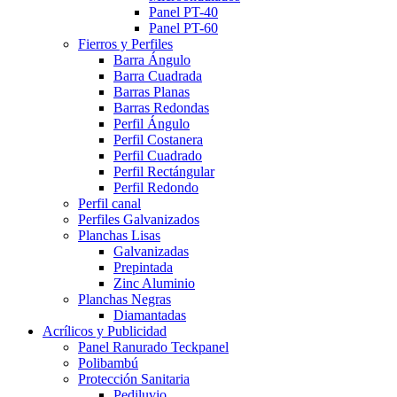
Panel PT-40
Panel PT-60
Fierros y Perfiles
Barra Ángulo
Barra Cuadrada
Barras Planas
Barras Redondas
Perfil Ángulo
Perfil Costanera
Perfil Cuadrado
Perfil Rectángular
Perfil Redondo
Perfil canal
Perfiles Galvanizados
Planchas Lisas
Galvanizadas
Prepintada
Zinc Aluminio
Planchas Negras
Diamantadas
Acrílicos y Publicidad
Panel Ranurado Teckpanel
Polibambú
Protección Sanitaria
Pediluvio