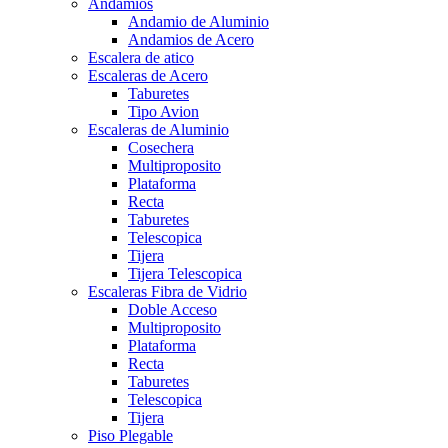
Andamios
Andamio de Aluminio
Andamios de Acero
Escalera de atico
Escaleras de Acero
Taburetes
Tipo Avion
Escaleras de Aluminio
Cosechera
Multiproposito
Plataforma
Recta
Taburetes
Telescopica
Tijera
Tijera Telescopica
Escaleras Fibra de Vidrio
Doble Acceso
Multiproposito
Plataforma
Recta
Taburetes
Telescopica
Tijera
Piso Plegable