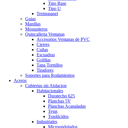
Tipo Base
Tipo U
Termopanel
Guias
Manillas
Mosquiteros
Quincalleria Ventanas
Accesorios Ventanas de PVC
Cierres
Cuñas
Escuadras
Golillas
Tapa Tornillos
Tiradores
Soportes para Rodamientos
Aceros
Cubiertas sin Aislacion
Habitacionales
Duratecho 625
Planchas 5V
Planchas Acanaladas
Tejas
Traslúcidos
Industriales
Microondulados