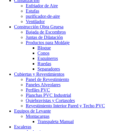
Climatizacion
Enfriador de Aire
Estufas
purificador-de-aire
Ventilador
Construcción Obra Gruesa
Bajada de Escombros
Juntas de Dilatación
Productos para Moldaje
Bloque
Conos
Esquineros
Ruedas
Separadores
Cubiertas y Revestimientos
Panel de Revestimiento
Paneles Alveolares
Perfiles PVC
Planchas PVC Industrial
Quiebravistas y Cortasoles
Revestimiento Interior Pared y Techo PVC
Equipos de Levante
Montacargas
Transpaleta Manual
Escaleras