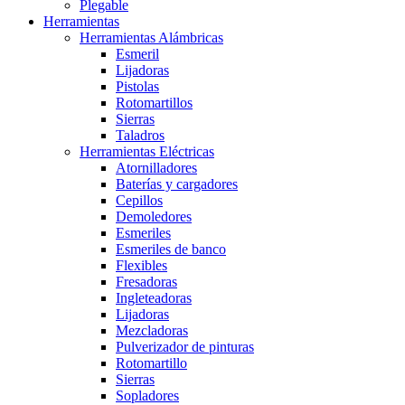
Plegable
Herramientas
Herramientas Alámbricas
Esmeril
Lijadoras
Pistolas
Rotomartillos
Sierras
Taladros
Herramientas Eléctricas
Atornilladores
Baterías y cargadores
Cepillos
Demoledores
Esmeriles
Esmeriles de banco
Flexibles
Fresadoras
Ingleteadoras
Lijadoras
Mezcladoras
Pulverizador de pinturas
Rotomartillo
Sierras
Sopladores