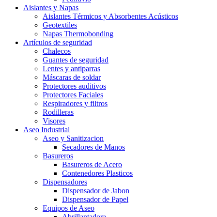
Aislantes y Napas
Aislantes Térmicos y Absorbentes Acústicos
Geotextiles
Napas Thermobonding
Artículos de seguridad
Chalecos
Guantes de seguridad
Lentes y antiparras
Máscaras de soldar
Protectores auditivos
Protectores Faciales
Respiradores y filtros
Rodilleras
Visores
Aseo Industrial
Aseo y Sanitizacion
Secadores de Manos
Basureros
Basureros de Acero
Contenedores Plasticos
Dispensadores
Dispensador de Jabon
Dispensador de Papel
Equipos de Aseo
Abrillantadora