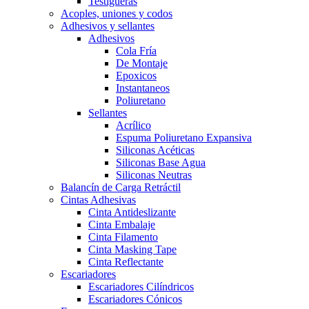
Testigueras
Acoples, uniones y codos
Adhesivos y sellantes
Adhesivos
Cola Fría
De Montaje
Epoxicos
Instantaneos
Poliuretano
Sellantes
Acrílico
Espuma Poliuretano Expansiva
Siliconas Acéticas
Siliconas Base Agua
Siliconas Neutras
Balancín de Carga Retráctil
Cintas Adhesivas
Cinta Antideslizante
Cinta Embalaje
Cinta Filamento
Cinta Masking Tape
Cinta Reflectante
Escariadores
Escariadores Cilíndricos
Escariadores Cónicos