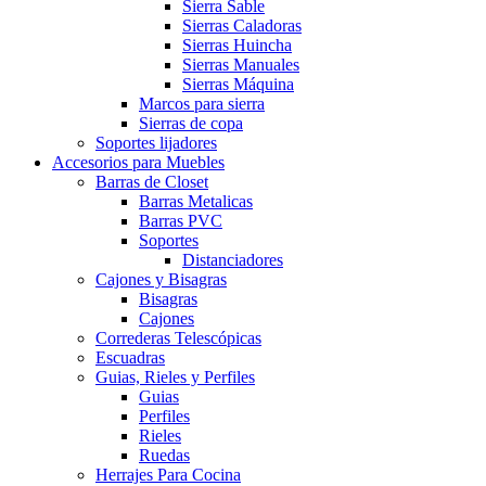
Sierra Sable
Sierras Caladoras
Sierras Huincha
Sierras Manuales
Sierras Máquina
Marcos para sierra
Sierras de copa
Soportes lijadores
Accesorios para Muebles
Barras de Closet
Barras Metalicas
Barras PVC
Soportes
Distanciadores
Cajones y Bisagras
Bisagras
Cajones
Correderas Telescópicas
Escuadras
Guias, Rieles y Perfiles
Guias
Perfiles
Rieles
Ruedas
Herrajes Para Cocina