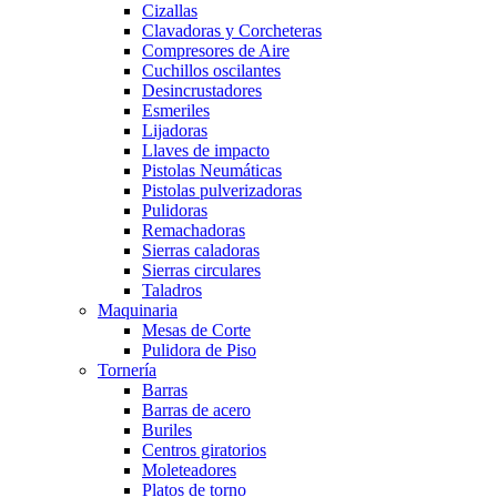
Cizallas
Clavadoras y Corcheteras
Compresores de Aire
Cuchillos oscilantes
Desincrustadores
Esmeriles
Lijadoras
Llaves de impacto
Pistolas Neumáticas
Pistolas pulverizadoras
Pulidoras
Remachadoras
Sierras caladoras
Sierras circulares
Taladros
Maquinaria
Mesas de Corte
Pulidora de Piso
Tornería
Barras
Barras de acero
Buriles
Centros giratorios
Moleteadores
Platos de torno