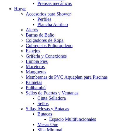
Prensas mecánicas
Hogar
Accesorios para Shower
Perfiles
Plancha Acrilico
Aleros
Barras de Baño
Colgadores de Ropa
Cubrepisos Polipropileno
Espejos
Grifería y Conexiones
Limpia Pies
Maceteros
Mangueras
Membranas de PVC Aquaplan para Piscinas
Palmetas
Polibambú
Sellos de Puertas y Ventanas
Cinta Selladora
Sellos
Sillas, Mesas y Butacas
Butacas
Espacio Multifuncionales
Mesas One
Silla Minimal