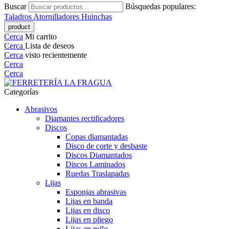
Buscar
Búsquedas populares:
Taladros
Atornilladores
Huinchas
Cerca
Mi carrito
Cerca
Lista de deseos
Cerca
visto recientemente
Cerca
Cerca
Categorías
Abrasivos
Diamantes rectificadores
Discos
Copas diamantadas
Disco de corte y desbaste
Discos Diamantados
Discos Laminados
Ruedas Traslapadas
Lijas
Esponjas abrasivas
Lijas en banda
Lijas en disco
Lijas en pliego
Lijas en rollo