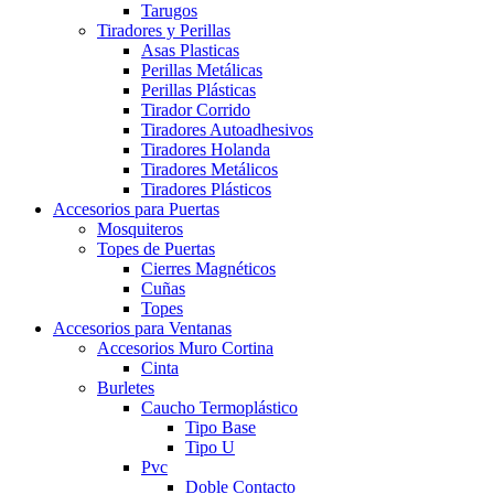
Tarugos
Tiradores y Perillas
Asas Plasticas
Perillas Metálicas
Perillas Plásticas
Tirador Corrido
Tiradores Autoadhesivos
Tiradores Holanda
Tiradores Metálicos
Tiradores Plásticos
Accesorios para Puertas
Mosquiteros
Topes de Puertas
Cierres Magnéticos
Cuñas
Topes
Accesorios para Ventanas
Accesorios Muro Cortina
Cinta
Burletes
Caucho Termoplástico
Tipo Base
Tipo U
Pvc
Doble Contacto