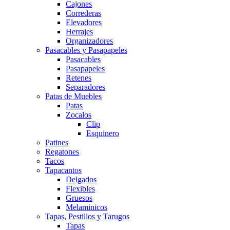
Cajones
Correderas
Elevadores
Herrajes
Organizadores
Pasacables y Pasapapeles
Pasacables
Pasapapeles
Retenes
Separadores
Patas de Muebles
Patas
Zocalos
Clip
Esquinero
Patines
Regatones
Tacos
Tapacantos
Delgados
Flexibles
Gruesos
Melaminicos
Tapas, Pestillos y Tarugos
Tapas