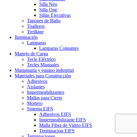
Silla Neo
Silla One
Sillas Ejecutivas
Tapones de Baño
Toalleros
Treillage
Iluminación
Lamparas
Lamparas Colgantes
Manejo de Carga
Tecle Eléctrico
Tecles Manuales
Maquinaria y equipo industrial
Materiales para Construcción
Adhesivos
Aislantes
Impermeabilizantes
Mallas para Cierre
Mortero
Sistema EIFS
Adhesivos EIFS
Impermeabilizante EIFS
Malla Fibra de Vidrio EIFS
Terminacion EIFS
Terminaciones