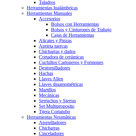
Taladros
Herramientas Inalámbricas
Herramientas Manuales
Accesorios
Bolsos con Herramientas
Bolsos y Cinturones de Trabajo
Cajas de Herramientas
Alicates y Pinzas
Aprieta tuercas
Chicharras y dados
Cortadora de cerámicas
Cuchillos Cartoneros y Formones
Destornilladores
Hachas
Llaves Allen
Llaves dinamométricas
Martillos
Mecánicas
Serruchos y Sierras
Set Multiproposito
Tijera Cortatubo
Herramientas Neumáticas
Atornilladores
Chicharras
Cinceladores