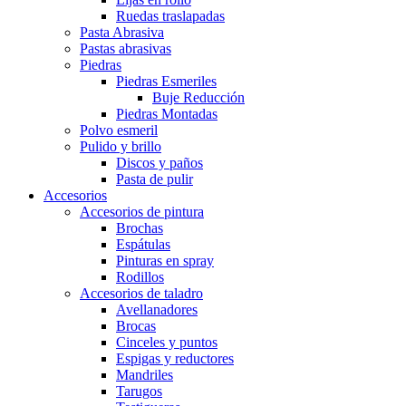
Ruedas traslapadas
Pasta Abrasiva
Pastas abrasivas
Piedras
Piedras Esmeriles
Buje Reducción
Piedras Montadas
Polvo esmeril
Pulido y brillo
Discos y paños
Pasta de pulir
Accesorios
Accesorios de pintura
Brochas
Espátulas
Pinturas en spray
Rodillos
Accesorios de taladro
Avellanadores
Brocas
Cinceles y puntos
Espigas y reductores
Mandriles
Tarugos