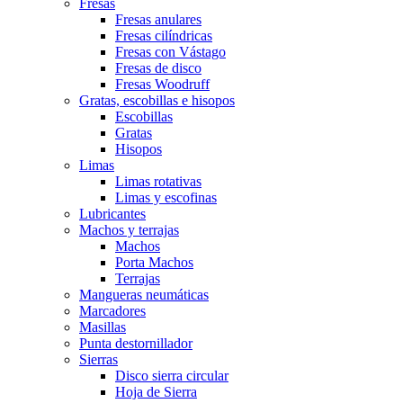
Fresas
Fresas anulares
Fresas cilíndricas
Fresas con Vástago
Fresas de disco
Fresas Woodruff
Gratas, escobillas e hisopos
Escobillas
Gratas
Hisopos
Limas
Limas rotativas
Limas y escofinas
Lubricantes
Machos y terrajas
Machos
Porta Machos
Terrajas
Mangueras neumáticas
Marcadores
Masillas
Punta destornillador
Sierras
Disco sierra circular
Hoja de Sierra