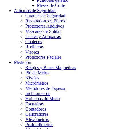
Pulidoras de Piso
Mesas de Corte
Artículos de Seguridad
Guantes de Seguridad
Respiradores y Filtros
Protectores Auditivos
Máscaras de Soldar
Lentes y Antiparras
Chalecos
Rodilleras
Visores
Protectores Faciales
Medición
Relojes y Bases Magnéticas
Pié de Metro
Niveles
Micrómetros
Medidores de Espesor
Inclinómetros
Huinchas de Medir
Escuadras
Contadores
Calibradores
Alexómetros
Profundimetros