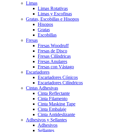
Limas
Limas Rotativas
Limas y Escofinas
Gratas, Escobillas e Hisopos
Hisopos
Gratas
Escobillas
Fresas
Fresas Woodruff
Fresas de Disco
Fresas Cilíndricas
Fresas Anulares
Fresas con Vástago
Escariadores
Escariadores Cónicos
Escariadores Cilíndricos
Cintas Adhesivas
Cinta Reflectante
Cinta Filamento
Cinta Masking Tape
Cinta Embalaje
Cinta Antideslizante
Adhesivos y Sellantes
Adhesivos
Sellantes