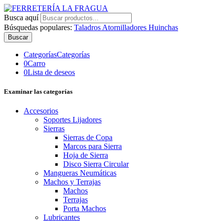
Busca aquí
Búsquedas populares:
Taladros
Atornilladores
Huinchas
Buscar
Categorías
Categorías
0
Carro
0
Lista de deseos
Examinar las categorías
Accesorios
Soportes Lijadores
Sierras
Sierras de Copa
Marcos para Sierra
Hoja de Sierra
Disco Sierra Circular
Mangueras Neumáticas
Machos y Terrajas
Machos
Terrajas
Porta Machos
Lubricantes