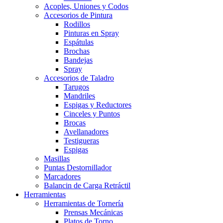
Acoples, Uniones y Codos
Accesorios de Pintura
Rodillos
Pinturas en Spray
Espátulas
Brochas
Bandejas
Spray
Accesorios de Taladro
Tarugos
Mandriles
Espigas y Reductores
Cinceles y Puntos
Brocas
Avellanadores
Testigueras
Espigas
Masillas
Puntas Destornillador
Marcadores
Balancin de Carga Retráctil
Herramientas
Herramientas de Tornería
Prensas Mecánicas
Platos de Torno