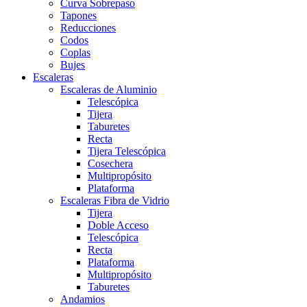
Curva Sobrepaso
Tapones
Reducciones
Codos
Coplas
Bujes
Escaleras
Escaleras de Aluminio
Telescópica
Tijera
Taburetes
Recta
Tijera Telescópica
Cosechera
Multipropósito
Plataforma
Escaleras Fibra de Vidrio
Tijera
Doble Acceso
Telescópica
Recta
Plataforma
Multipropósito
Taburetes
Andamios