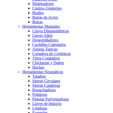
Moleteadores
Centros Giratorios
Buriles
Barras de Acero
Barras
Herramientas Manuales
Llaves Dinanométricas
Llaves Allen
Destornilladores
Cuchillos Cartoneros
Aprieta Tuercas
Cortadora de Cerámicas
Tijera Cortatubos
Chicharras y Dados
Hachas
Herramientas Neumáticas
Taladros
Sierras Circulares
Sierras Caladoras
Remachadoras
Pulidoras
Pistolas Pulverizadoras
Llaves de Impacto
Lijadoras
Esmeriles