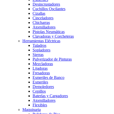
Desincrustadores
Cuchillos Oscilantes
Cizallas
Cinceladores
Chicharras
Atornilladores
Pistolas Neumáticas
Clavadoras y Corcheteras
Herramientas Eléctricas
Taladros
Sopladores
Sierras
Pulverizador de Pinturas
Mezcladoras
Lijadoras
Fresadoras
Esmeriles de Banco
Esmeriles
Demoledores
Cepillos
Baterías y Cargadores
Atornilladores
Flexibles
Maquinaria