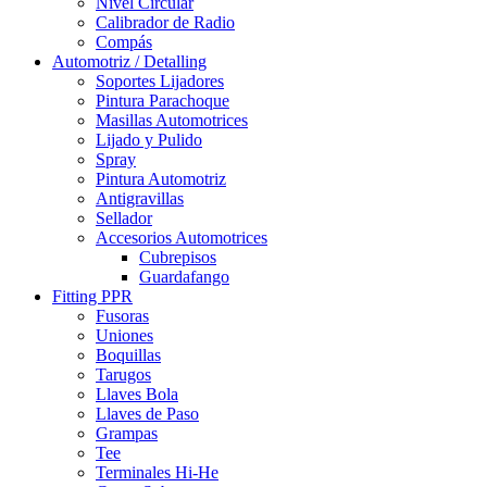
Nivel Circular
Calibrador de Radio
Compás
Automotriz / Detalling
Soportes Lijadores
Pintura Parachoque
Masillas Automotrices
Lijado y Pulido
Spray
Pintura Automotriz
Antigravillas
Sellador
Accesorios Automotrices
Cubrepisos
Guardafango
Fitting PPR
Fusoras
Uniones
Boquillas
Tarugos
Llaves Bola
Llaves de Paso
Grampas
Tee
Terminales Hi-He