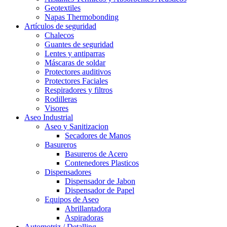
Geotextiles
Napas Thermobonding
Artículos de seguridad
Chalecos
Guantes de seguridad
Lentes y antiparras
Máscaras de soldar
Protectores auditivos
Protectores Faciales
Respiradores y filtros
Rodilleras
Visores
Aseo Industrial
Aseo y Sanitizacion
Secadores de Manos
Basureros
Basureros de Acero
Contenedores Plasticos
Dispensadores
Dispensador de Jabon
Dispensador de Papel
Equipos de Aseo
Abrillantadora
Aspiradoras
Automotriz / Detalling