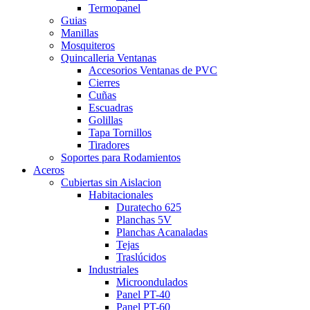
Termopanel
Guias
Manillas
Mosquiteros
Quincalleria Ventanas
Accesorios Ventanas de PVC
Cierres
Cuñas
Escuadras
Golillas
Tapa Tornillos
Tiradores
Soportes para Rodamientos
Aceros
Cubiertas sin Aislacion
Habitacionales
Duratecho 625
Planchas 5V
Planchas Acanaladas
Tejas
Traslúcidos
Industriales
Microondulados
Panel PT-40
Panel PT-60