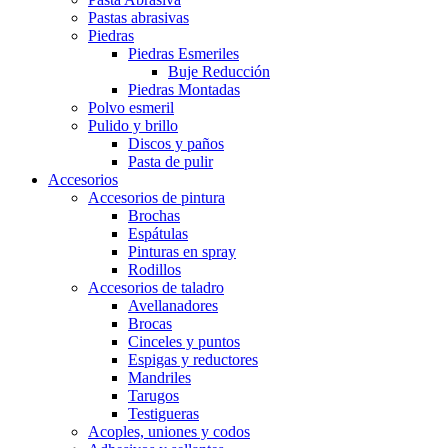
Pastas abrasivas
Piedras
Piedras Esmeriles
Buje Reducción
Piedras Montadas
Polvo esmeril
Pulido y brillo
Discos y paños
Pasta de pulir
Accesorios
Accesorios de pintura
Brochas
Espátulas
Pinturas en spray
Rodillos
Accesorios de taladro
Avellanadores
Brocas
Cinceles y puntos
Espigas y reductores
Mandriles
Tarugos
Testigueras
Acoples, uniones y codos