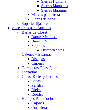
Sierras Huincha
Sierras Manuales
Sierras Máquina
Marcos para sierra
Sierras de copa
Soportes lijadores
Accesorios para Muebles
Barras de Closet
Barras Metalicas
Barras PVC
Soportes
Distanciadores
Cajones y Bisagras
Bisagras
Cajones
Correderas Telescópicas
Escuadras
Guias, Rieles y Perfiles
Guias
Perfiles
Rieles
Ruedas
Herrajes Para Cocina
Cajones
Correderas