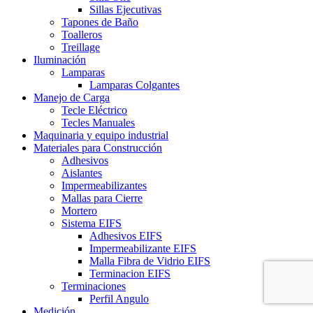
Sillas Ejecutivas
Tapones de Baño
Toalleros
Treillage
Iluminación
Lamparas
Lamparas Colgantes
Manejo de Carga
Tecle Eléctrico
Tecles Manuales
Maquinaria y equipo industrial
Materiales para Construcción
Adhesivos
Aislantes
Impermeabilizantes
Mallas para Cierre
Mortero
Sistema EIFS
Adhesivos EIFS
Impermeabilizante EIFS
Malla Fibra de Vidrio EIFS
Terminacion EIFS
Terminaciones
Perfil Angulo
Medición