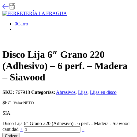
0
Carro
Disco Lija 6″ Grano 220
(Adhesivo) – 6 perf. – Madera
– Siawood
SKU:
767918
Categorías:
Abrasivos
,
Lijas
,
Lijas en disco
$
671
Valor NETO
SIA
Disco Lija 6" Grano 220 (Adhesivo) - 6 perf. - Madera - Siawood
cantidad
+
−
Cotizar