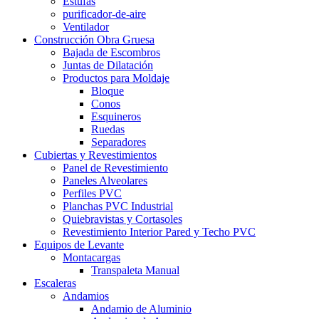
Estufas
purificador-de-aire
Ventilador
Construcción Obra Gruesa
Bajada de Escombros
Juntas de Dilatación
Productos para Moldaje
Bloque
Conos
Esquineros
Ruedas
Separadores
Cubiertas y Revestimientos
Panel de Revestimiento
Paneles Alveolares
Perfiles PVC
Planchas PVC Industrial
Quiebravistas y Cortasoles
Revestimiento Interior Pared y Techo PVC
Equipos de Levante
Montacargas
Transpaleta Manual
Escaleras
Andamios
Andamio de Aluminio