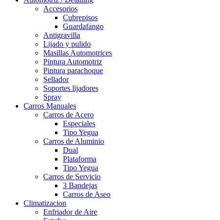
Accesorios
Cubrepisos
Guardafango
Antigravilla
Lijado y pulido
Masillas Automotrices
Pintura Automotriz
Pintura parachoque
Sellador
Soportes lijadores
Spray
Carros Manuales
Carros de Acero
Especiales
Tipo Yegua
Carros de Aluminio
Dual
Plataforma
Tipo Yegua
Carros de Servicio
3 Bandejas
Carros de Aseo
Climatizacion
Enfriador de Aire