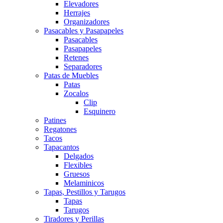
Elevadores
Herrajes
Organizadores
Pasacables y Pasapapeles
Pasacables
Pasapapeles
Retenes
Separadores
Patas de Muebles
Patas
Zocalos
Clip
Esquinero
Patines
Regatones
Tacos
Tapacantos
Delgados
Flexibles
Gruesos
Melaminicos
Tapas, Pestillos y Tarugos
Tapas
Tarugos
Tiradores y Perillas