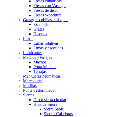
Fresas cilíndricas
Fresas con Vástago
Fresas de disco
Fresas Woodruff
Gratas, escobillas e hisopos
Escobillas
Gratas
Hisopos
Limas
Limas rotativas
Limas y escofinas
Lubricantes
Machos y terrajas
Machos
Porta Machos
Terrajas
Mangueras neumáticas
Marcadores
Masillas
Punta destornillador
Sierras
Disco sierra circular
Hoja de Sierra
Sierra Sable
Sierras Caladoras