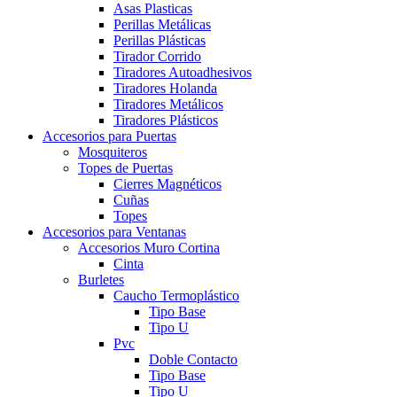
Asas Plasticas
Perillas Metálicas
Perillas Plásticas
Tirador Corrido
Tiradores Autoadhesivos
Tiradores Holanda
Tiradores Metálicos
Tiradores Plásticos
Accesorios para Puertas
Mosquiteros
Topes de Puertas
Cierres Magnéticos
Cuñas
Topes
Accesorios para Ventanas
Accesorios Muro Cortina
Cinta
Burletes
Caucho Termoplástico
Tipo Base
Tipo U
Pvc
Doble Contacto
Tipo Base
Tipo U