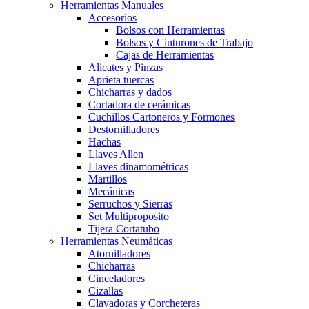
Herramientas Manuales
Accesorios
Bolsos con Herramientas
Bolsos y Cinturones de Trabajo
Cajas de Herramientas
Alicates y Pinzas
Aprieta tuercas
Chicharras y dados
Cortadora de cerámicas
Cuchillos Cartoneros y Formones
Destornilladores
Hachas
Llaves Allen
Llaves dinamométricas
Martillos
Mecánicas
Serruchos y Sierras
Set Multiproposito
Tijera Cortatubo
Herramientas Neumáticas
Atornilladores
Chicharras
Cinceladores
Cizallas
Clavadoras y Corcheteras