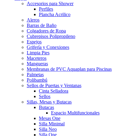
Accesorios para Shower
Perfiles
Plancha Acrilico
Aleros
Barras de Baño
Colgadores de Ropa
Cubrepisos Polipropileno
Espejos
Grifería y Conexiones
Limpia Pies
Maceteros
Mangueras
Membranas de PVC Aquaplan para Piscinas
Palmetas
Polibambú
Sellos de Puertas y Ventanas
Cinta Selladora
Sellos
Sillas, Mesas y Butacas
Butacas
Espacio Multifuncionales
Mesas One
Silla Minimal
Silla Neo
Silla One