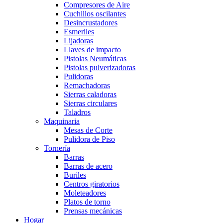
Compresores de Aire
Cuchillos oscilantes
Desincrustadores
Esmeriles
Lijadoras
Llaves de impacto
Pistolas Neumáticas
Pistolas pulverizadoras
Pulidoras
Remachadoras
Sierras caladoras
Sierras circulares
Taladros
Maquinaria
Mesas de Corte
Pulidora de Piso
Tornería
Barras
Barras de acero
Buriles
Centros giratorios
Moleteadores
Platos de torno
Prensas mecánicas
Hogar