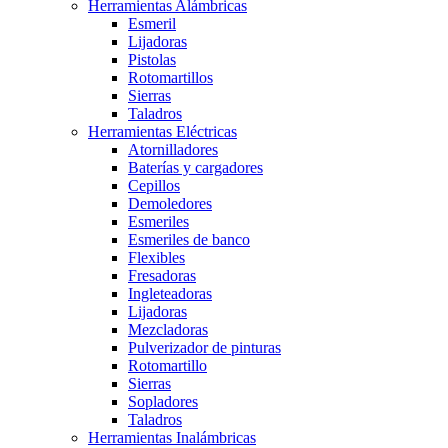
Herramientas Alámbricas
Esmeril
Lijadoras
Pistolas
Rotomartillos
Sierras
Taladros
Herramientas Eléctricas
Atornilladores
Baterías y cargadores
Cepillos
Demoledores
Esmeriles
Esmeriles de banco
Flexibles
Fresadoras
Ingleteadoras
Lijadoras
Mezcladoras
Pulverizador de pinturas
Rotomartillo
Sierras
Sopladores
Taladros
Herramientas Inalámbricas