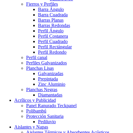
Fierros y Perfiles
Barra Ángulo
Barra Cuadrada
Barras Planas
Barras Redondas
Perfil Ángulo
Perfil Costanera
Perfil Cuadrado
Perfil Rectángular
Perfil Redondo
Perfil canal
Perfiles Galvanizados
Planchas Lisas
Galvanizadas
Prepintada
Zinc Aluminio
Planchas Negras
Diamantadas
Acrílicos y Publicidad
Panel Ranurado Teckpanel
Polibambú
Protección Sanitaria
Pediluvio
Aislantes y Napas
Aislantes Térmicos y Absorbentes Acústicos