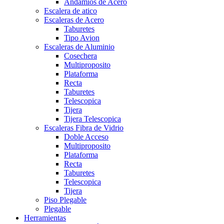
Andamios de Acero
Escalera de atico
Escaleras de Acero
Taburetes
Tipo Avion
Escaleras de Aluminio
Cosechera
Multiproposito
Plataforma
Recta
Taburetes
Telescopica
Tijera
Tijera Telescopica
Escaleras Fibra de Vidrio
Doble Acceso
Multiproposito
Plataforma
Recta
Taburetes
Telescopica
Tijera
Piso Plegable
Plegable
Herramientas