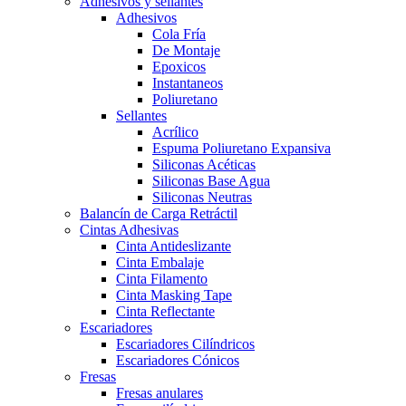
Adhesivos y sellantes
Adhesivos
Cola Fría
De Montaje
Epoxicos
Instantaneos
Poliuretano
Sellantes
Acrílico
Espuma Poliuretano Expansiva
Siliconas Acéticas
Siliconas Base Agua
Siliconas Neutras
Balancín de Carga Retráctil
Cintas Adhesivas
Cinta Antideslizante
Cinta Embalaje
Cinta Filamento
Cinta Masking Tape
Cinta Reflectante
Escariadores
Escariadores Cilíndricos
Escariadores Cónicos
Fresas
Fresas anulares