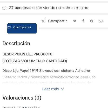
27
personas
están viendo esto ahora mismo
Compartir
Comparar
Descripción
DESCRIPCION DEL PRODUCTO
(COTIZAR VOLUMEN O CANTIDAD)
Disco Lija Papel 1919 Siawood con sistema Adhesivo
Desarrollados y diseñados específicamente para uso
pesado y de trabajo general con todos los tipos de
madera y pintura / barniz, tanto para las etapas de
Leer más
acabado como de preparación. El respaldo duro ofrece un
Valoraciones (0)
rendimiento excepcional.