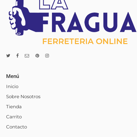
Codificación de imprimaciones y cargas metálicas
Lijado fino y perfilado de radios interiores
Lijado a ras de bordes, tiras de borde y salientes
Calibrado, lijado medio y fino de superficies
Lijado de medio a fino de superficies sólidas y
enchapadas
Alisado de cantos y rebabas
Clave y embotamiento de cebadores
Lijado intermedio de barnices
Lijado final para preparar el pulido
Menú
Uso
Inicio
Madera
Sobre Nosotros
Pintura
Tienda
Barniz
Carrito
Recuerda: mientras mayor granulometría, más fina la
Contacto
lija.