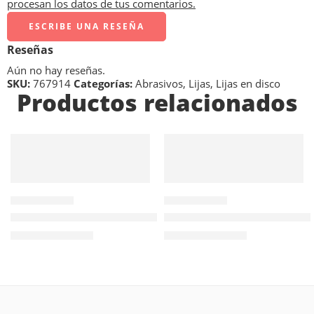
procesan los datos de tus comentarios.
ESCRIBE UNA RESEÑA
Reseñas
Aún no hay reseñas.
SKU:
767914
Categorías:
Abrasivos
,
Lijas
,
Lijas en disco
Productos relacionados
AÑADIR AL
AÑADIR AL
CARRITO
CARRITO
960919
960924
Piedra Montada – A14 – Grano 36 (Grueso)
Piedra Montada – A21 – Grano 
$
3.442
$
2.813
Valor NETO
Valor NETO