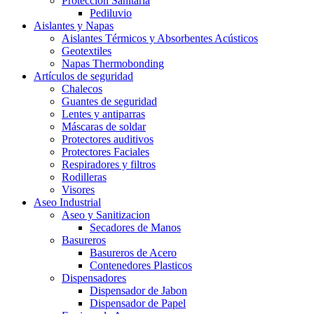
Protección Sanitaria
Pediluvio
Aislantes y Napas
Aislantes Térmicos y Absorbentes Acústicos
Geotextiles
Napas Thermobonding
Artículos de seguridad
Chalecos
Guantes de seguridad
Lentes y antiparras
Máscaras de soldar
Protectores auditivos
Protectores Faciales
Respiradores y filtros
Rodilleras
Visores
Aseo Industrial
Aseo y Sanitizacion
Secadores de Manos
Basureros
Basureros de Acero
Contenedores Plasticos
Dispensadores
Dispensador de Jabon
Dispensador de Papel