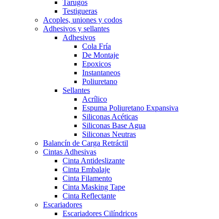
Tarugos
Testigueras
Acoples, uniones y codos
Adhesivos y sellantes
Adhesivos
Cola Fría
De Montaje
Epoxicos
Instantaneos
Poliuretano
Sellantes
Acrílico
Espuma Poliuretano Expansiva
Siliconas Acéticas
Siliconas Base Agua
Siliconas Neutras
Balancín de Carga Retráctil
Cintas Adhesivas
Cinta Antideslizante
Cinta Embalaje
Cinta Filamento
Cinta Masking Tape
Cinta Reflectante
Escariadores
Escariadores Cilíndricos