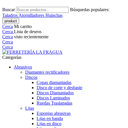
Buscar
Búsquedas populares:
Taladros
Atornilladores
Huinchas
Cerca
Mi carrito
Cerca
Lista de deseos
Cerca
visto recientemente
Cerca
Cerca
Categorías
Abrasivos
Diamantes rectificadores
Discos
Copas diamantadas
Disco de corte y desbaste
Discos Diamantados
Discos Laminados
Ruedas Traslapadas
Lijas
Esponjas abrasivas
Lijas en banda
Lijas en disco