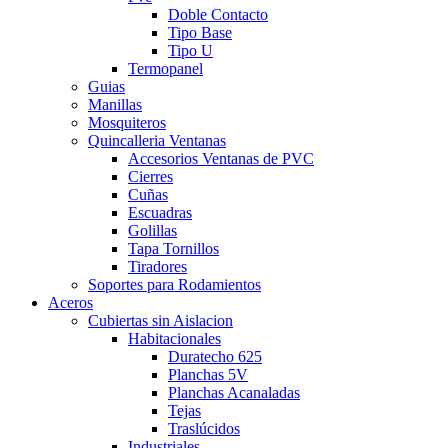
Doble Contacto
Tipo Base
Tipo U
Termopanel
Guias
Manillas
Mosquiteros
Quincalleria Ventanas
Accesorios Ventanas de PVC
Cierres
Cuñas
Escuadras
Golillas
Tapa Tornillos
Tiradores
Soportes para Rodamientos
Aceros
Cubiertas sin Aislacion
Habitacionales
Duratecho 625
Planchas 5V
Planchas Acanaladas
Tejas
Traslúcidos
Industriales