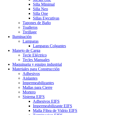
Silla Minimal
Silla Neo
Silla One
Sillas Ejecutivas
Tapones de Baño
Toalleros
Treillage
Iluminación
Lamparas
Lamparas Colgantes
Manejo de Carga
Tecle Eléctrico
Tecles Manuales
Maquinaria y equipo industrial
Materiales para Construcción
Adhesivos
Aislantes
Impermeabilizantes
Mallas para Cierre
Mortero
Sistema EIFS
Adhesivos EIFS
Impermeabilizante EIFS
Malla Fibra de Vidrio EIFS