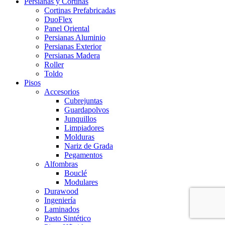
Persianas y Cortinas
Cortinas Prefabricadas
DuoFlex
Panel Oriental
Persianas Aluminio
Persianas Exterior
Persianas Madera
Roller
Toldo
Pisos
Accesorios
Cubrejuntas
Guardapolvos
Junquillos
Limpiadores
Molduras
Nariz de Grada
Pegamentos
Alfombras
Bouclé
Modulares
Durawood
Ingeniería
Laminados
Pasto Sintético