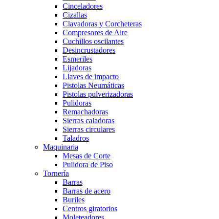
Cinceladores
Cizallas
Clavadoras y Corcheteras
Compresores de Aire
Cuchillos oscilantes
Desincrustadores
Esmeriles
Lijadoras
Llaves de impacto
Pistolas Neumáticas
Pistolas pulverizadoras
Pulidoras
Remachadoras
Sierras caladoras
Sierras circulares
Taladros
Maquinaria
Mesas de Corte
Pulidora de Piso
Tornería
Barras
Barras de acero
Buriles
Centros giratorios
Moleteadores