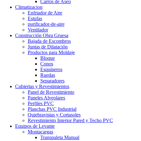
Carros de Aseo
Climatizacion
Enfriador de Aire
Estufas
purificador-de-aire
Ventilador
Construcción Obra Gruesa
Bajada de Escombros
Juntas de Dilatación
Productos para Moldaje
Bloque
Conos
Esquineros
Ruedas
Separadores
Cubiertas y Revestimientos
Panel de Revestimiento
Paneles Alveolares
Perfiles PVC
Planchas PVC Industrial
Quiebravistas y Cortasoles
Revestimiento Interior Pared y Techo PVC
Equipos de Levante
Montacargas
Transpaleta Manual