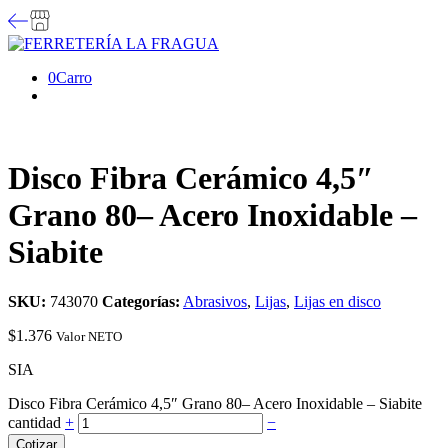
0
Carro
Disco Fibra Cerámico 4,5″
Grano 80– Acero Inoxidable –
Siabite
SKU:
743070
Categorías:
Abrasivos
,
Lijas
,
Lijas en disco
$
1.376
Valor NETO
SIA
Disco Fibra Cerámico 4,5″ Grano 80– Acero Inoxidable – Siabite
cantidad
+
−
Cotizar