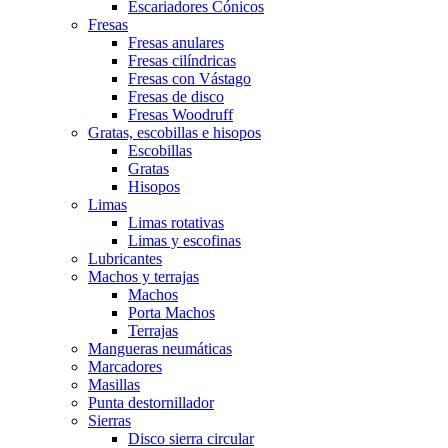
Escariadores Cónicos
Fresas
Fresas anulares
Fresas cilíndricas
Fresas con Vástago
Fresas de disco
Fresas Woodruff
Gratas, escobillas e hisopos
Escobillas
Gratas
Hisopos
Limas
Limas rotativas
Limas y escofinas
Lubricantes
Machos y terrajas
Machos
Porta Machos
Terrajas
Mangueras neumáticas
Marcadores
Masillas
Punta destornillador
Sierras
Disco sierra circular