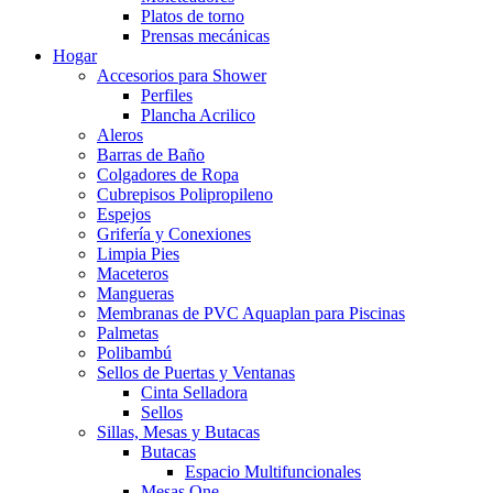
Platos de torno
Prensas mecánicas
Hogar
Accesorios para Shower
Perfiles
Plancha Acrilico
Aleros
Barras de Baño
Colgadores de Ropa
Cubrepisos Polipropileno
Espejos
Grifería y Conexiones
Limpia Pies
Maceteros
Mangueras
Membranas de PVC Aquaplan para Piscinas
Palmetas
Polibambú
Sellos de Puertas y Ventanas
Cinta Selladora
Sellos
Sillas, Mesas y Butacas
Butacas
Espacio Multifuncionales
Mesas One