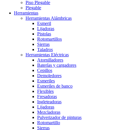
Piso Plegable
Plegable
Herramientas
Herramientas Alámbricas
Esmeril
Lijadoras
Pistolas
Rotomartillos
Sierras
Taladros
Herramientas Eléctricas
Atornilladores
Baterías y cargadores
Cepillos
Demoledores
Esmeriles
Esmeriles de banco
Flexibles
Fresadoras
Ingleteadoras
Lijadoras
Mezcladoras
Pulverizador de pinturas
Rotomartillo
Sierras