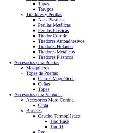
Tapas
Tarugos
Tiradores y Perillas
Asas Plasticas
Perillas Metálicas
Perillas Plásticas
Tirador Corrido
Tiradores Autoadhesivos
Tiradores Holanda
Tiradores Metálicos
Tiradores Plásticos
Accesorios para Puertas
Mosquiteros
Topes de Puertas
Cierres Magnéticos
Cuñas
Topes
Accesorios para Ventanas
Accesorios Muro Cortina
Cinta
Burletes
Caucho Termoplástico
Tipo Base
Tipo U
Pvc