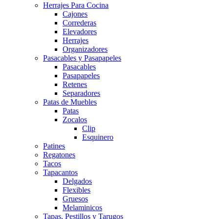
Herrajes Para Cocina
Cajones
Correderas
Elevadores
Herrajes
Organizadores
Pasacables y Pasapapeles
Pasacables
Pasapapeles
Retenes
Separadores
Patas de Muebles
Patas
Zocalos
Clip
Esquinero
Patines
Regatones
Tacos
Tapacantos
Delgados
Flexibles
Gruesos
Melaminicos
Tapas, Pestillos y Tarugos