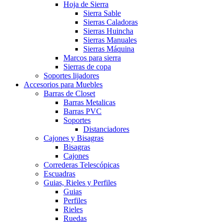
Hoja de Sierra
Sierra Sable
Sierras Caladoras
Sierras Huincha
Sierras Manuales
Sierras Máquina
Marcos para sierra
Sierras de copa
Soportes lijadores
Accesorios para Muebles
Barras de Closet
Barras Metalicas
Barras PVC
Soportes
Distanciadores
Cajones y Bisagras
Bisagras
Cajones
Correderas Telescópicas
Escuadras
Guias, Rieles y Perfiles
Guias
Perfiles
Rieles
Ruedas