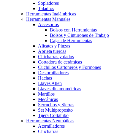
Sopladores
Taladros
Herramientas Inalámbricas
Herramientas Manuales
Accesorios
Bolsos con Herramientas
Bolsos y Cinturones de Trabajo
Cajas de Herramientas
Alicates y Pinzas
Aprieta tuercas
Chicharras y dados
Cortadora de cerámicas
Cuchillos Cartoneros y Formones
Destornilladores
Hachas
Llaves Allen
Llaves dinamométricas
Martillos
Mecánicas
Serruchos y Sierras
Set Multiproposito
Tijera Cortatubo
Herramientas Neumáticas
Atornilladores
Chicharras