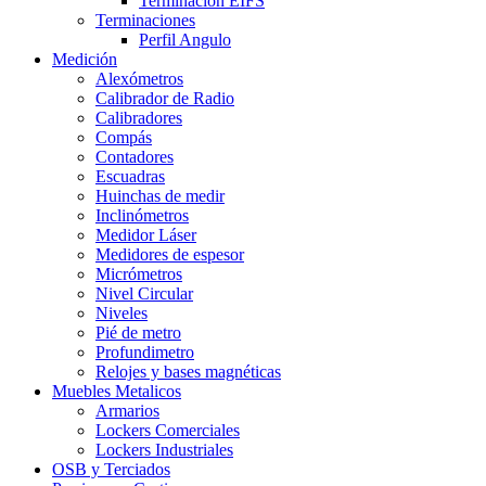
Terminacion EIFS
Terminaciones
Perfil Angulo
Medición
Alexómetros
Calibrador de Radio
Calibradores
Compás
Contadores
Escuadras
Huinchas de medir
Inclinómetros
Medidor Láser
Medidores de espesor
Micrómetros
Nivel Circular
Niveles
Pié de metro
Profundimetro
Relojes y bases magnéticas
Muebles Metalicos
Armarios
Lockers Comerciales
Lockers Industriales
OSB y Terciados