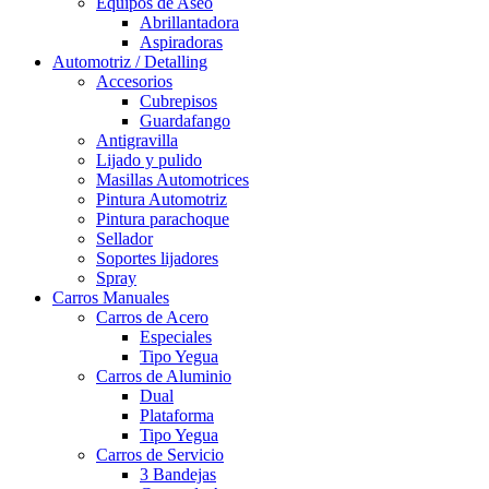
Equipos de Aseo
Abrillantadora
Aspiradoras
Automotriz / Detalling
Accesorios
Cubrepisos
Guardafango
Antigravilla
Lijado y pulido
Masillas Automotrices
Pintura Automotriz
Pintura parachoque
Sellador
Soportes lijadores
Spray
Carros Manuales
Carros de Acero
Especiales
Tipo Yegua
Carros de Aluminio
Dual
Plataforma
Tipo Yegua
Carros de Servicio
3 Bandejas