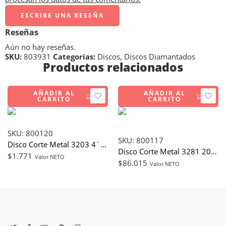
ESCRIBE UNA RESEÑA
Reseñas
Aún no hay reseñas.
SKU:
803931
Categorías:
Discos
,
Discos Diamantados
Productos relacionados
AÑADIR AL
AÑADIR AL
CARRITO
CARRITO
SKU:
800120
SKU:
800117
Disco Corte Metal 3203 4` X 3/32` X 5/8` RASTA
Disco Corte Metal 3281 20` X 13/64` X 1 9/16` RA
$
1.771
Valor NETO
$
86.015
Valor NETO