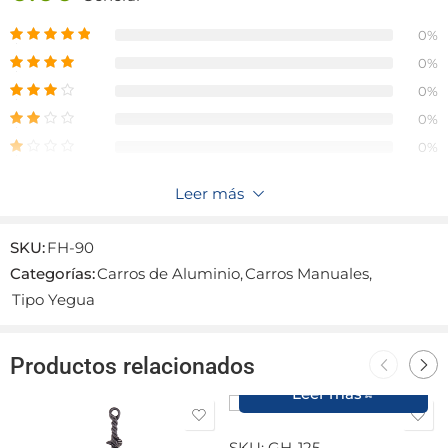
Capacidad de Carga
90 kg
0%
0%
Medidas
0%
Alto
100 cm
0%
Ancho
50 cm
0%
Profundidad
54 cm
Leer más
Fabricación
Aluminio
Reseñas
SKU:
FH-90
Garantía
6 meses.
Aún no hay reseñas.
Categorías:
Carros de Aluminio
,
Carros Manuales
,
Tipo Yegua
Productos relacionados
Leer más