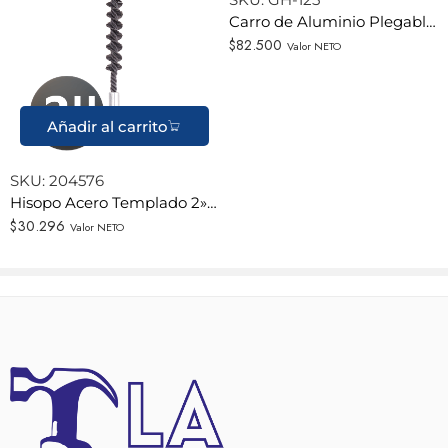
SKU:
GH-125
Carro de Aluminio Plegable 125 KG.
$
82.500
Valor NETO
Añadir al carrito
SKU:
204576
Hisopo Acero Templado 2» (51mm) – Calibre 0,35 – Acople Hilo Universal 1/2» – Hela
$
30.296
Valor NETO