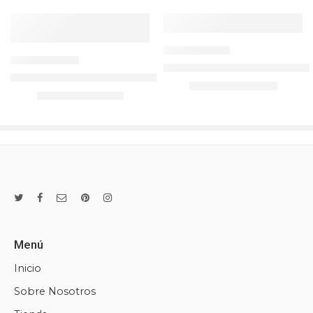
Añadir al carrito
Añadir al carrito
GH-250
FW-200
Carro de Aluminio Plegable
CARRO ALUMINIO BANDEJA PLEGABLE 200 KG
$
269.500
Valor NETO
$
152.900
Valor NETO
Menú
Inicio
Sobre Nosotros